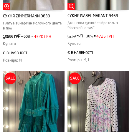
СУКНЯ ISABEL MARANT 9469
СУКНЯ ZIMMERMANN 9839
Джинсова сукня без бретель з
Платье зимерман молочного цвета
"баскою" на талії
в пол
—
—
6750 ГРН
30%
=
4725 ГРН
10800 ГРН
60%
=
4320 ГРН
Купити
Купити
Є В НАЯВНОСТІ
Є В НАЯВНОСТІ
Розміри: M, L
Розміри: M
SALE
SALE