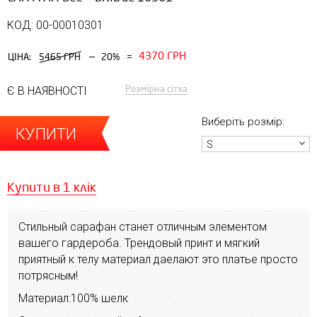
КОД: 00-00010301
4370 ГРН
—
ЦІНА:
5465 ГРН
20%
=
Розмірна сітка
Є В НАЯВНОСТІ
Виберіть розмір:
КУПИТИ
S
Купити в 1 клік
Стильный сарафан станет отличным элементом
вашего гардероба. Трендовый принт и мягкий
приятный к телу материал даелают это платье просто
потрясным!
Материал:100% шелк