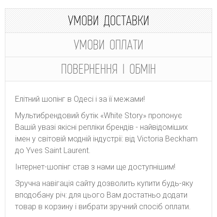
УМОВИ ДОСТАВКИ
УМОВИ ОПЛАТИ
ПОВЕРНЕННЯ І ОБМІН
Елітний шопінг в Одесі і за її межами!
Мультибрендовий бутік «White Story» пропонує
Вашій увазі якісні репліки брендів - найвідоміших
імен у світовій модній індустрії: від Victoria Beckham
до Yves Saint Laurent.
Інтернет-шопінг став з нами ще доступнішим!
Зручна навігація сайту дозволить купити будь-яку
вподобану річ: для цього Вам достатньо додати
товар в корзину і вибрати зручний спосіб оплати.