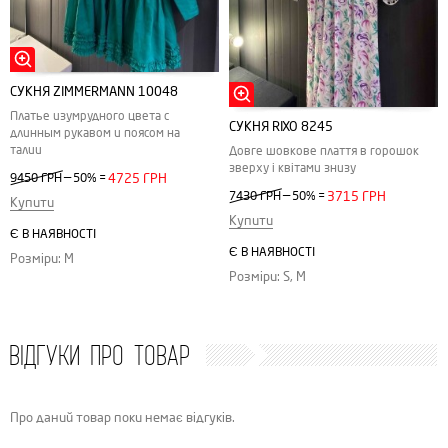
СУКНЯ ZIMMERMANN 10048
Платье изумрудного цвета с
СУКНЯ RIXO 8245
длинным рукавом и поясом на
талии
Довге шовкове плаття в горошок
зверху і квітами знизу
—
9450 ГРН
50%
=
4725 ГРН
—
7430 ГРН
50%
=
3715 ГРН
Купити
Купити
Є В НАЯВНОСТІ
Є В НАЯВНОСТІ
Розміри: M
Розміри: S, M
ВІДГУКИ ПРО ТОВАР
Про даний товар поки немає відгуків.