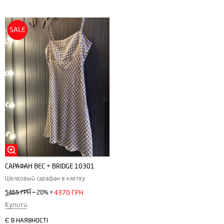
SALE
САРАФАН ВEC + ВRIDGE 10301
Шелковый сарафан в клетку
—
5465 ГРН
20%
=
4370 ГРН
Купити
Є В НАЯВНОСТІ