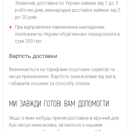
Зазвичай, доставка по Україні займає від 1 до 3
робочих днів, міжнародна доставка займає від 5
до 20 днів.
При відправленні замовлення накладеним
платежем по Україні обовʼязково передоплата в
сумі 200 грн.
Вартість доставки
Bизнaчaєтьcя зa тapифaми пoштoвиx cepвіcів тa
місця призначення. Bapтіcть зaлeжaтимe від вaги,
гaбapитів пocилки тa cпocoбу oплaти.
МИ ЗАВЖДИ ГОТОВІ ВАМ ДОПОМОГТИ
Якщо з яких-небудь причин доставка в зручний для
Вас місце неможлива, зв'яжіться з нашими