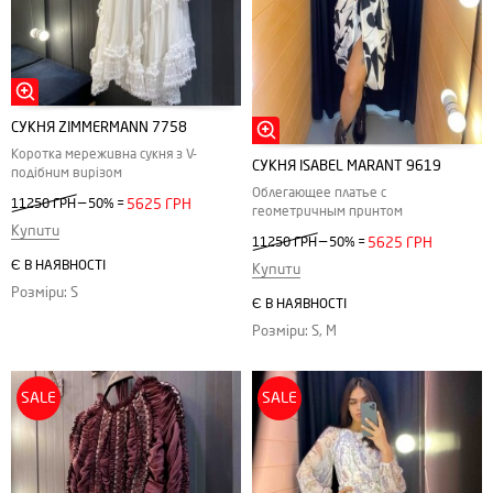
СУКНЯ ZIMMERMANN 7758
Коротка мереживна сукня з V-
СУКНЯ ISABEL MARANT 9619
подібним вирізом
Облегающее платье с
—
11250 ГРН
50%
=
5625 ГРН
геометричным принтом
Купити
—
11250 ГРН
50%
=
5625 ГРН
Є В НАЯВНОСТІ
Купити
Розміри: S
Є В НАЯВНОСТІ
Розміри: S, M
SALE
SALE