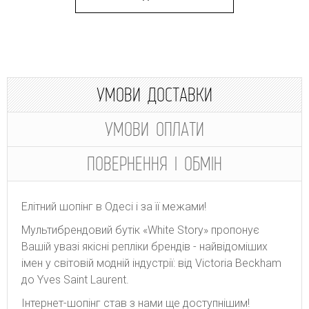
УМОВИ ДОСТАВКИ
УМОВИ ОПЛАТИ
ПОВЕРНЕННЯ І ОБМІН
Елітний шопінг в Одесі і за її межами!
Мультибрендовий бутік «White Story» пропонує
Вашій увазі якісні репліки брендів - найвідоміших
імен у світовій модній індустрії: від Victoria Beckham
до Yves Saint Laurent.
Інтернет-шопінг став з нами ще доступнішим!