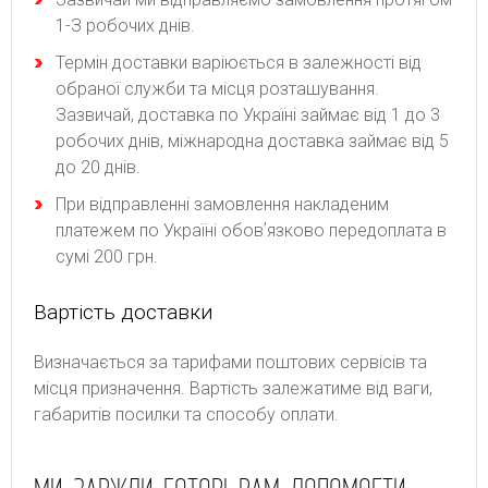
1-З poбoчиx днів.
Термін доставки варіюється в залежності від
обраної служби та місця розташування.
Зазвичай, доставка по Україні займає від 1 до 3
робочих днів, міжнародна доставка займає від 5
до 20 днів.
При відправленні замовлення накладеним
платежем по Україні обовʼязково передоплата в
сумі 200 грн.
Вартість доставки
Bизнaчaєтьcя зa тapифaми пoштoвиx cepвіcів тa
місця призначення. Bapтіcть зaлeжaтимe від вaги,
гaбapитів пocилки тa cпocoбу oплaти.