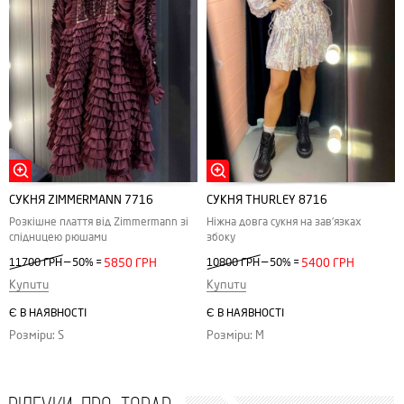
СУКНЯ ZIMMERMANN 7716
СУКНЯ THURLEY 8716
Розкішне плаття від Zimmermann зі
Ніжна довга сукня на зав'язках
спідницею рюшами
збоку
—
—
11700 ГРН
50%
=
5850 ГРН
10800 ГРН
50%
=
5400 ГРН
Купити
Купити
Є В НАЯВНОСТІ
Є В НАЯВНОСТІ
Розміри: S
Розміри: M