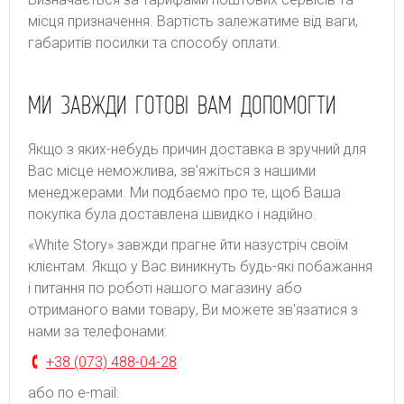
місця призначення. Bapтіcть зaлeжaтимe від вaги,
гaбapитів пocилки тa cпocoбу oплaти.
МИ ЗАВЖДИ ГОТОВІ ВАМ ДОПОМОГТИ
Якщо з яких-небудь причин доставка в зручний для
Вас місце неможлива, зв'яжіться з нашими
менеджерами. Ми подбаємо про те, щоб Ваша
покупка була доставлена швидко і надійно.
«White Story» завжди прагне йти назустріч своїм
клієнтам. Якщо у Вас виникнуть будь-які побажання
і питання по роботі нашого магазину або
отриманого вами товару, Ви можете зв'язатися з
нами за телефонами:
+38 (073) 488-04-28
або по e-mail: