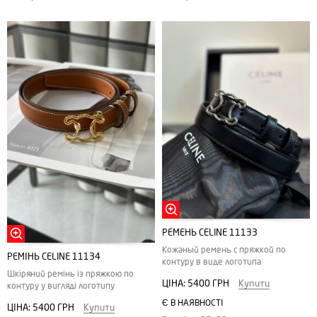
РЕМЕНЬ CELINE 11133
Кожаный ремень с пряжкой по
РЕМІНЬ CELINE 11134
контуру в виде логотипа
Шкіряний ремінь із пряжкою по
ЦІНА:
5400 ГРН
Купити
контуру у вигляді логотипу
Є В НАЯВНОСТІ
ЦІНА:
5400 ГРН
Купити