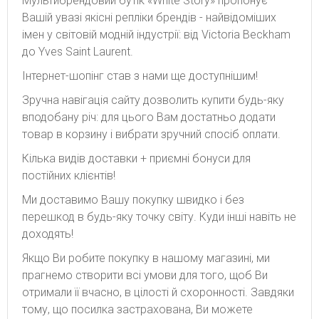
Мультибрендовий бутік «White Story» пропонує
Вашій увазі якісні репліки брендів - найвідоміших
імен у світовій модній індустрії: від Victoria Beckham
до Yves Saint Laurent.
Інтернет-шопінг став з нами ще доступнішим!
Зручна навігація сайту дозволить купити будь-яку
вподобану річ: для цього Вам достатньо додати
товар в корзину і вибрати зручний спосіб оплати.
Кілька видів доставки + приємні бонуси для
постійних клієнтів!
Ми доставимо Вашу покупку швидко і без
перешкод в будь-яку точку світу. Куди інші навіть не
доходять!
Якщо Ви робите покупку в нашому магазині, ми
прагнемо створити всі умови для того, щоб Ви
отримали її вчасно, в цілості й схоронності. Завдяки
тому, що посилка застрахована, Ви можете