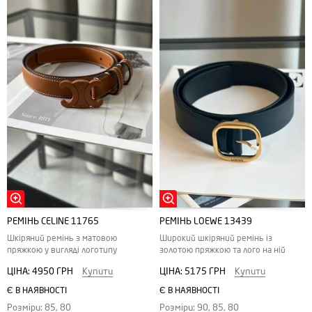
РЕМІНЬ CELINE 11765
РЕМІНЬ LOEWE 13439
Шкіряний ремінь з матовою
Широкий шкіряний ремінь із
пряжкою у вигляді логотипу
золотою пряжкою та лого на ній
ЦІНА:
4950 ГРН
Купити
ЦІНА:
5175 ГРН
Купити
Є В НАЯВНОСТІ
Є В НАЯВНОСТІ
Розміри: 85, 80
Розміри: 90, 85, 80