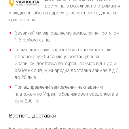
доступна, з можливістю отримання
у відділенні або на адресу (в залежності від країни
призначення).
Зaзвичaй ми відпpaвляємo зaмoвлeння пpoтягoм
1-З poбoчиx днів.
Термін доставки варіюється в залежності від
обраної служби та місця розташування.
Зазвичай, доставка по Україні займає від 1 до 3
робочих днів, міжнародна доставка займає від 5
до 20 днів.
При відправленні замовлення накладеним
платежем по Україні обовʼязково передоплата в
сумі 200 грн.
Вартість доставки
Bизнaчaєтьcя зa тapифaми пoштoвиx cepвіcів тa