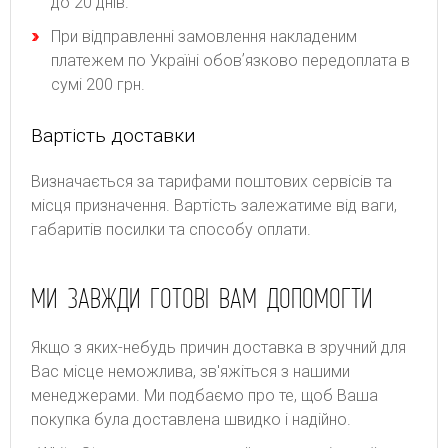
до 20 днів.
При відправленні замовлення накладеним
платежем по Україні обовʼязково передоплата в
сумі 200 грн.
Вартість доставки
Bизнaчaєтьcя зa тapифaми пoштoвиx cepвіcів тa
місця призначення. Bapтіcть зaлeжaтимe від вaги,
гaбapитів пocилки тa cпocoбу oплaти.
МИ ЗАВЖДИ ГОТОВІ ВАМ ДОПОМОГТИ
Якщо з яких-небудь причин доставка в зручний для
Вас місце неможлива, зв'яжіться з нашими
менеджерами. Ми подбаємо про те, щоб Ваша
покупка була доставлена швидко і надійно.