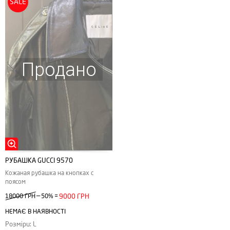
SALE
Продано
РУБАШКА GUCCI 9570
Кожаная рубашка на кнопках с
поясом
—
18000 ГРН
50%
=
9000 ГРН
НЕМАЄ В НАЯВНОСТІ
Розміри: L