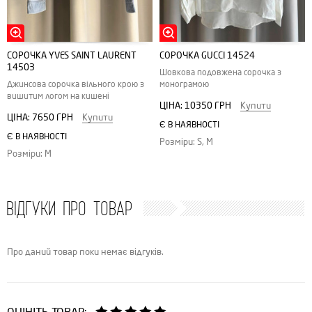
СОРОЧКА YVES SAINT LAURENT
СОРОЧКА GUCCI 14524
14503
Шовкова подовжена сорочка з
Джинсова сорочка вільного крою з
монограмою
вишитим логом на кишені
ЦІНА:
10350 ГРН
Купити
ЦІНА:
7650 ГРН
Купити
Є В НАЯВНОСТІ
Є В НАЯВНОСТІ
Розміри: S, M
Розміри: M
ВІДГУКИ ПРО ТОВАР
Про даний товар поки немає відгуків.