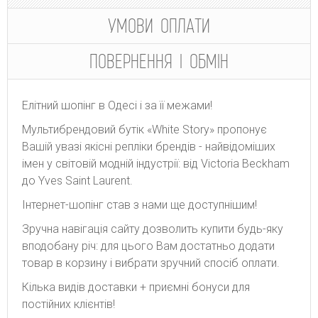
УМОВИ ОПЛАТИ
ПОВЕРНЕННЯ І ОБМІН
Елітний шопінг в Одесі і за її межами!
Мультибрендовий бутік «White Story» пропонує
Вашій увазі якісні репліки брендів - найвідоміших
імен у світовій модній індустрії: від Victoria Beckham
до Yves Saint Laurent.
Інтернет-шопінг став з нами ще доступнішим!
Зручна навігація сайту дозволить купити будь-яку
вподобану річ: для цього Вам достатньо додати
товар в корзину і вибрати зручний спосіб оплати.
Кілька видів доставки + приємні бонуси для
постійних клієнтів!