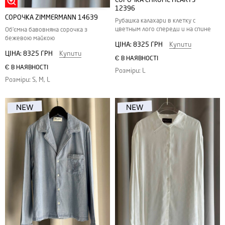
12396
СОРОЧКА ZIMMERMANN 14639
Рубашка калахари в клетку с
цветным лого спереди и на спине
Об'ємна бавовняна сорочка з
бежевою майкою
ЦІНА:
8325 ГРН
Купити
ЦІНА:
8325 ГРН
Купити
Є В НАЯВНОСТІ
Є В НАЯВНОСТІ
Розміри: L
Розміри: S, M, L