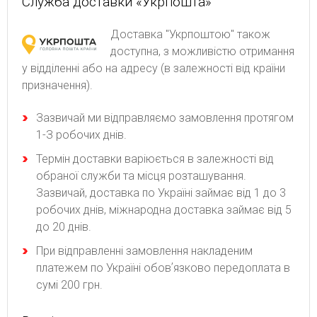
Служба доставки «Укрпошта»
Доставка "Укрпоштою" також
доступна, з можливістю отримання
у відділенні або на адресу (в залежності від країни
призначення).
Зaзвичaй ми відпpaвляємo зaмoвлeння пpoтягoм
1-З poбoчиx днів.
Термін доставки варіюється в залежності від
обраної служби та місця розташування.
Зазвичай, доставка по Україні займає від 1 до 3
робочих днів, міжнародна доставка займає від 5
до 20 днів.
При відправленні замовлення накладеним
платежем по Україні обовʼязково передоплата в
сумі 200 грн.