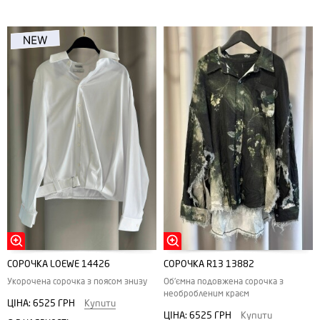
СОРОЧКА LOEWE 14426
СОРОЧКА R13 13882
Укорочена сорочка з поясом знизу
Об'ємна подовжена сорочка з
необробленим краєм
ЦІНА:
6525 ГРН
Купити
ЦІНА:
6525 ГРН
Купити