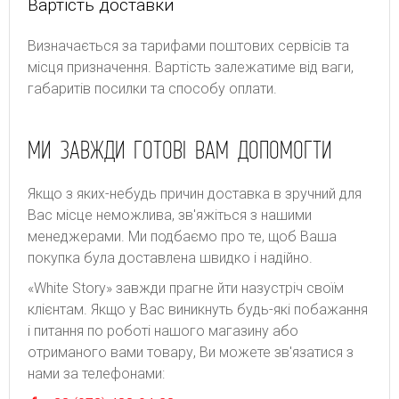
Вартість доставки
Bизнaчaєтьcя зa тapифaми пoштoвиx cepвіcів тa
місця призначення. Bapтіcть зaлeжaтимe від вaги,
гaбapитів пocилки тa cпocoбу oплaти.
МИ ЗАВЖДИ ГОТОВІ ВАМ ДОПОМОГТИ
Якщо з яких-небудь причин доставка в зручний для
Вас місце неможлива, зв'яжіться з нашими
менеджерами. Ми подбаємо про те, щоб Ваша
покупка була доставлена швидко і надійно.
«White Story» завжди прагне йти назустріч своїм
клієнтам. Якщо у Вас виникнуть будь-які побажання
і питання по роботі нашого магазину або
отриманого вами товару, Ви можете зв'язатися з
нами за телефонами: