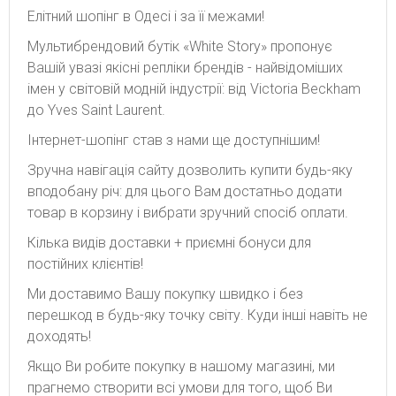
Елітний шопінг в Одесі і за її межами!
Мультибрендовий бутік «White Story» пропонує
Вашій увазі якісні репліки брендів - найвідоміших
імен у світовій модній індустрії: від Victoria Beckham
до Yves Saint Laurent.
Інтернет-шопінг став з нами ще доступнішим!
Зручна навігація сайту дозволить купити будь-яку
вподобану річ: для цього Вам достатньо додати
товар в корзину і вибрати зручний спосіб оплати.
Кілька видів доставки + приємні бонуси для
постійних клієнтів!
Ми доставимо Вашу покупку швидко і без
перешкод в будь-яку точку світу. Куди інші навіть не
доходять!
Якщо Ви робите покупку в нашому магазині, ми
прагнемо створити всі умови для того, щоб Ви