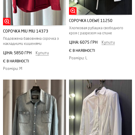
СОРОЧКА LOEWE 11250
Хлопковая рубашка свободного
СОРОЧКА MIU MIU 14373
кроя с разрезом на спине
Подовжена бавовняна сорочка з
ЦІНА:
6075 ГРН
Купити
накладними кишенями
Є В НАЯВНОСТІ
ЦІНА:
5850 ГРН
Купити
Розміри: L
Є В НАЯВНОСТІ
Розміри: M