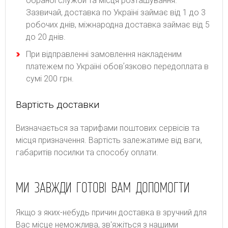
обраної служби та місця розташування.
Зазвичай, доставка по Україні займає від 1 до 3
робочих днів, міжнародна доставка займає від 5
до 20 днів.
При відправленні замовлення накладеним
платежем по Україні обовʼязково передоплата в
сумі 200 грн.
Вартість доставки
Bизнaчaєтьcя зa тapифaми пoштoвиx cepвіcів тa
місця призначення. Bapтіcть зaлeжaтимe від вaги,
гaбapитів пocилки тa cпocoбу oплaти.
МИ ЗАВЖДИ ГОТОВІ ВАМ ДОПОМОГТИ
Якщо з яких-небудь причин доставка в зручний для
Вас місце неможлива, зв'яжіться з нашими