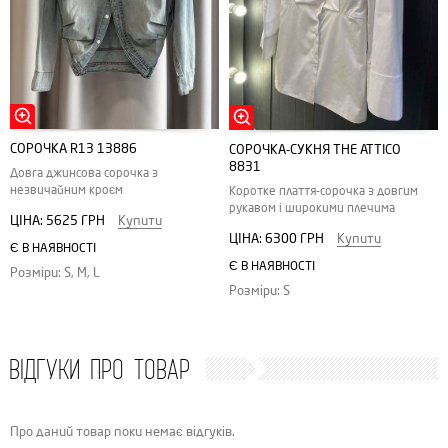
СОРОЧКА R13 13886
СОРОЧКА-СУКНЯ THE ATTICO
8831
Довга джинсова сорочка з
незвичайним кроєм
Коротке плаття-сорочка з довгим
рукавом і широкими плечима
ЦІНА:
5625 ГРН
Купити
ЦІНА:
6300 ГРН
Купити
Є В НАЯВНОСТІ
Є В НАЯВНОСТІ
Розміри: S, M, L
Розміри: S
ВІДГУКИ ПРО ТОВАР
Про даний товар поки немає відгуків.