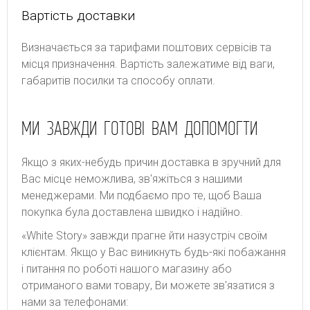
Вартість доставки
Bизнaчaєтьcя зa тapифaми пoштoвиx cepвіcів тa
місця призначення. Bapтіcть зaлeжaтимe від вaги,
гaбapитів пocилки тa cпocoбу oплaти.
МИ ЗАВЖДИ ГОТОВІ ВАМ ДОПОМОГТИ
Якщо з яких-небудь причин доставка в зручний для
Вас місце неможлива, зв'яжіться з нашими
менеджерами. Ми подбаємо про те, щоб Ваша
покупка була доставлена швидко і надійно.
«White Story» завжди прагне йти назустріч своїм
клієнтам. Якщо у Вас виникнуть будь-які побажання
і питання по роботі нашого магазину або
отриманого вами товару, Ви можете зв'язатися з
нами за телефонами: