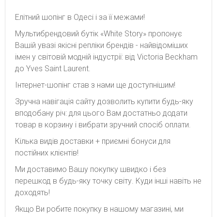
Елітний шопінг в Одесі і за її межами!
Мультибрендовий бутік «White Story» пропонує
Вашій увазі якісні репліки брендів - найвідоміших
імен у світовій модній індустрії: від Victoria Beckham
до Yves Saint Laurent.
Інтернет-шопінг став з нами ще доступнішим!
Зручна навігація сайту дозволить купити будь-яку
вподобану річ: для цього Вам достатньо додати
товар в корзину і вибрати зручний спосіб оплати.
Кілька видів доставки + приємні бонуси для
постійних клієнтів!
Ми доставимо Вашу покупку швидко і без
перешкод в будь-яку точку світу. Куди інші навіть не
доходять!
Якщо Ви робите покупку в нашому магазині, ми