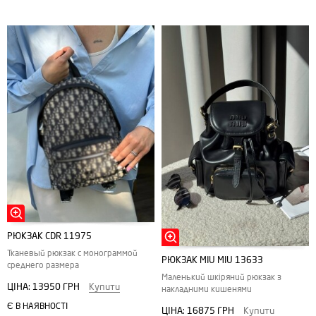
РЮКЗАК CDR 11975
Тканевый рюкзак с монограммой
РЮКЗАК MIU MIU 13633
среднего размера
Маленький шкіряний рюкзак з
ЦІНА:
13950 ГРН
Купити
накладними кишенями
Є В НАЯВНОСТІ
ЦІНА:
16875 ГРН
Купити