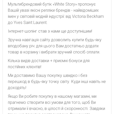
Мультибрендовий бутік «White Story» пропонує
Вашій увазі якісні репліки брендів - найвідоміших
імен у світовій модній індустрії: від Victoria Beckham
до Yves Saint Laurent.
Інтернет-шопінг став з нами ще доступнішим!
Зручна навігація сайту дозволить купити будь-яку
вподобану річ: для цього Вам достатньо додати
товар в корзину і вибрати зручний спосіб оплати.
Кілька видів доставки + приємні бонуси для
постійних клієнтів!
Ми доставимо Вашу покупку швидко і без
перешкод в будь-яку точку світу. Куди інші навіть не
доходять!
Якщо Ви робите покупку в нашому магазині, ми
прагнемо створити всі умови для того, щоб Ви
отримали її вчасно, в цілості й схоронності. Завдяки