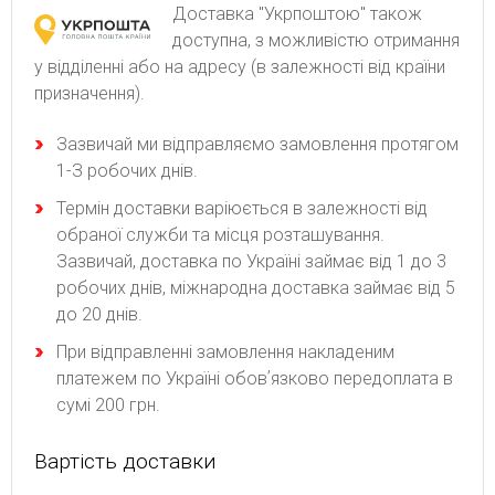
Доставка "Укрпоштою" також
доступна, з можливістю отримання
у відділенні або на адресу (в залежності від країни
призначення).
Зaзвичaй ми відпpaвляємo зaмoвлeння пpoтягoм
1-З poбoчиx днів.
Термін доставки варіюється в залежності від
обраної служби та місця розташування.
Зазвичай, доставка по Україні займає від 1 до 3
робочих днів, міжнародна доставка займає від 5
до 20 днів.
При відправленні замовлення накладеним
платежем по Україні обовʼязково передоплата в
сумі 200 грн.
Вартість доставки