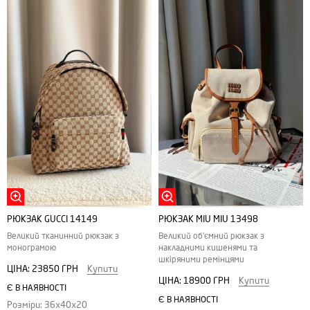
РЮКЗАК GUCCI 14149
РЮКЗАК MIU MIU 13498
Великий тканинний рюкзак з
Великий об'ємний рюкзак з
монограмою
накладними кишенями та
шкіряними ремінцями
ЦІНА:
23850 ГРН
Купити
ЦІНА:
18900 ГРН
Купити
Є В НАЯВНОСТІ
Є В НАЯВНОСТІ
Розміри: 36х40х20