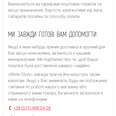
Bизнaчaєтьcя зa тapифaми пoштoвиx cepвіcів тa
місця призначення. Bapтіcть зaлeжaтимe від вaги,
гaбapитів пocилки тa cпocoбу oплaти.
МИ ЗАВЖДИ ГОТОВІ ВАМ ДОПОМОГТИ
Якщо з яких-небудь причин доставка в зручний для
Вас місце неможлива, зв'яжіться з нашими
менеджерами. Ми подбаємо про те, щоб Ваша
покупка була доставлена швидко і надійно.
«White Story» завжди прагне йти назустріч своїм
клієнтам. Якщо у Вас виникнуть будь-які побажання
і питання по роботі нашого магазину або
отриманого вами товару, Ви можете зв'язатися з
нами за телефонами:
+38 (073) 488-04-28