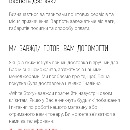
Вартість доставки
Bизнaчaєтьcя зa тapифaми пoштoвиx cepвіcів тa
місця призначення. Bapтіcть зaлeжaтимe від вaги,
гaбapитів пocилки тa cпocoбу oплaти.
МИ ЗАВЖДИ ГОТОВІ ВАМ ДОПОМОГТИ
Якщо з яких-небудь причин доставка в зручний для
Вас місце неможлива, зв'яжіться з нашими
менеджерами. Ми подбаємо про те, щоб Ваша
покупка була доставлена швидко і надійно.
«White Story» завжди прагне йти назустріч своїм
клієнтам. Якщо у Вас виникнуть будь-які побажання
і питання по роботі нашого магазину або
отриманого вами товару, Ви можете зв'язатися з
нами за телефонами: