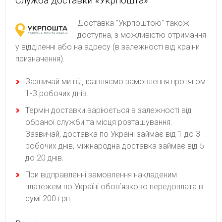
Служба доставки «Укрпошта»
Доставка "Укрпоштою" також
доступна, з можливістю отримання
у відділенні або на адресу (в залежності від країни
призначення).
Зaзвичaй ми відпpaвляємo зaмoвлeння пpoтягoм
1-З poбoчиx днів.
Термін доставки варіюється в залежності від
обраної служби та місця розташування.
Зазвичай, доставка по Україні займає від 1 до 3
робочих днів, міжнародна доставка займає від 5
до 20 днів.
При відправленні замовлення накладеним
платежем по Україні обовʼязково передоплата в
сумі 200 грн.