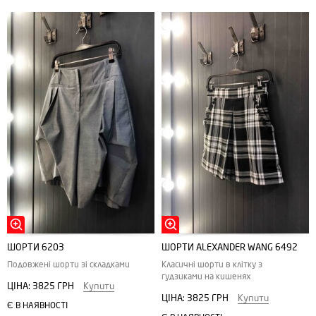
ШОРТИ 6203
ШОРТИ ALEXANDER WANG 6492
Подовжені шорти зі складками
Класичні шорти в клітку з
гудзиками на кишенях
ЦІНА:
3825 ГРН
Купити
ЦІНА:
3825 ГРН
Купити
Є В НАЯВНОСТІ