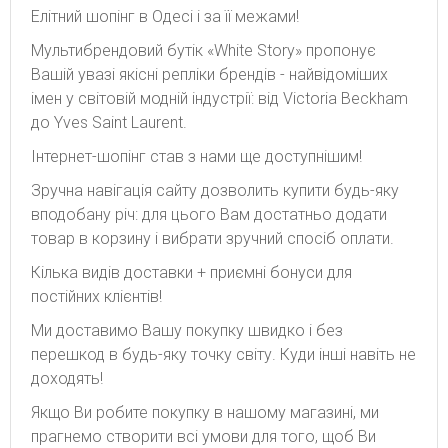
Елітний шопінг в Одесі і за її межами!
Мультибрендовий бутік «White Story» пропонує
Вашій увазі якісні репліки брендів - найвідоміших
імен у світовій модній індустрії: від Victoria Beckham
до Yves Saint Laurent.
Інтернет-шопінг став з нами ще доступнішим!
Зручна навігація сайту дозволить купити будь-яку
вподобану річ: для цього Вам достатньо додати
товар в корзину і вибрати зручний спосіб оплати.
Кілька видів доставки + приємні бонуси для
постійних клієнтів!
Ми доставимо Вашу покупку швидко і без
перешкод в будь-яку точку світу. Куди інші навіть не
доходять!
Якщо Ви робите покупку в нашому магазині, ми
прагнемо створити всі умови для того, щоб Ви