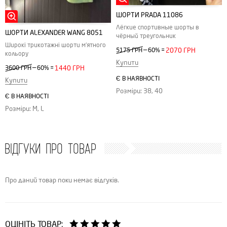
ШОРТИ PRADA 11086
Лёгкие спортивные шорты в
ШОРТИ ALEXANDER WANG 8051
чёрный треугольник
Широкі трикотажні шорти м'ятного
—
5175 ГРН
60%
=
2070 ГРН
кольору
Купити
—
3600 ГРН
60%
=
1440 ГРН
Є В НАЯВНОСТІ
Купити
Розміри: 38, 40
Є В НАЯВНОСТІ
Розміри: M, L
ВІДГУКИ ПРО ТОВАР
Про даний товар поки немає відгуків.
ОЦІНІТЬ ТОВАР: