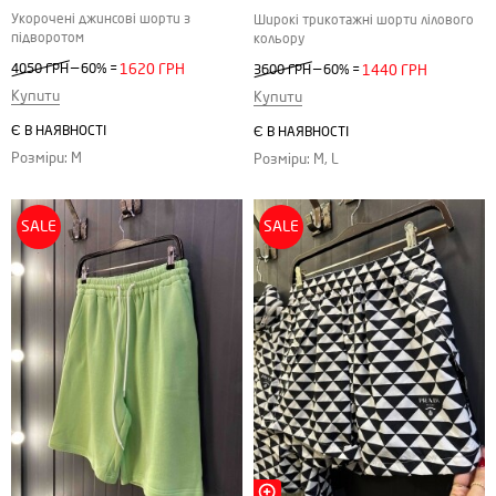
Укорочені джинсові шорти з
Широкі трикотажні шорти лілового
підворотом
кольору
—
—
4050 ГРН
60%
=
1620 ГРН
3600 ГРН
60%
=
1440 ГРН
Купити
Купити
Є В НАЯВНОСТІ
Є В НАЯВНОСТІ
Розміри: M
Розміри: M, L
SALE
SALE