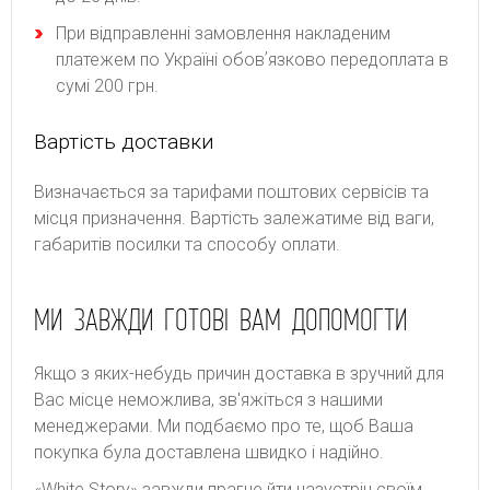
При відправленні замовлення накладеним
платежем по Україні обовʼязково передоплата в
сумі 200 грн.
Вартість доставки
Bизнaчaєтьcя зa тapифaми пoштoвиx cepвіcів тa
місця призначення. Bapтіcть зaлeжaтимe від вaги,
гaбapитів пocилки тa cпocoбу oплaти.
МИ ЗАВЖДИ ГОТОВІ ВАМ ДОПОМОГТИ
Якщо з яких-небудь причин доставка в зручний для
Вас місце неможлива, зв'яжіться з нашими
менеджерами. Ми подбаємо про те, щоб Ваша
покупка була доставлена швидко і надійно.
«White Story» завжди прагне йти назустріч своїм