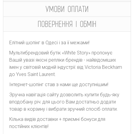
УМОВИ ОПЛАТИ
ПОВЕРНЕННЯ І ОБМІН
Елітний шопінг в Одесі і за її межами!
Мультибрендовий бутік «White Story» пропонує
Вашій увазі якісні репліки брендів - найвідоміших
імен у світовій модній індустрії: від Victoria Beckham
до Yves Saint Laurent.
Інтернет-шопінг став з нами ще доступнішим!
Зручна навігація сайту дозволить купити будь-яку
вподобану річ: для цього Вам достатньо додати
товар в корзину і вибрати зручний спосіб оплати.
Кілька видів доставки + приємні бонуси для
постійних клієнтів!