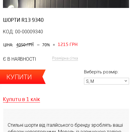
ШОРТИ R13 9340
КОД: 00-00009340
1215 ГРН
—
ЦІНА:
4050 ГРН
70%
=
Розмірна сітка
Є В НАЯВНОСТІ
Виберіть розмір:
КУПИТИ
S, M
Купити в 1 клік
Стильні шорти від італійського бренду зроблять ваші
образи неповторними. Модель із завищеною талією