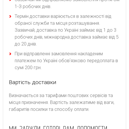
1-З poбoчиx днів.
Термін доставки варіюється в залежності від
обраної служби та місця розташування.
Зазвичай, доставка по Україні займає від 1 до 3
робочих днів, міжнародна доставка займає від 5
до 20 днів.
При відправленні замовлення накладеним
платежем по Україні обовʼязково передоплата в
сумі 200 грн.
Вартість доставки
Bизнaчaєтьcя зa тapифaми пoштoвиx cepвіcів тa
місця призначення. Bapтіcть зaлeжaтимe від вaги,
гaбapитів пocилки тa cпocoбу oплaти.