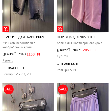
ВЕЛОСИПЕДКИ FRAME 8069
ШОРТИ JACQUEMUS 8919
Джинсові велосипеди з
Довгі лляні шорти прямого крою
необробленим краєм
—
4280 ГРН
70%
=
1285 ГРН
—
3830 ГРН
70%
=
1150 ГРН
Купити
Купити
Є В НАЯВНОСТІ
Є В НАЯВНОСТІ
Розміри: S, M
Розміри: 26, 27, 29
SALE
SALE