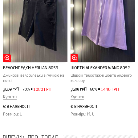
ВЕЛОСИПЕДКИ HERLIAN 8059
ШОРТИ ALEXANDER WANG 8052
Джинсові велосипедки з гумкою на
Широкі трикотажні шорти лілового
поясі
кольору
—
—
3600 ГРН
70%
=
1080 ГРН
3600 ГРН
60%
=
1440 ГРН
Купити
Купити
Є В НАЯВНОСТІ
Є В НАЯВНОСТІ
Розміри: L
Розміри: M, L