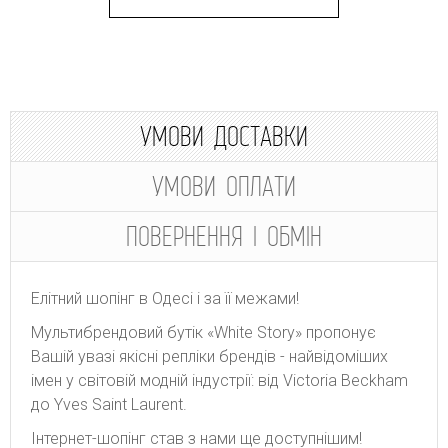
УМОВИ ДОСТАВКИ
УМОВИ ОПЛАТИ
ПОВЕРНЕННЯ І ОБМІН
Елітний шопінг в Одесі і за її межами!
Мультибрендовий бутік «White Story» пропонує
Вашій увазі якісні репліки брендів - найвідоміших
імен у світовій модній індустрії: від Victoria Beckham
до Yves Saint Laurent.
Інтернет-шопінг став з нами ще доступнішим!