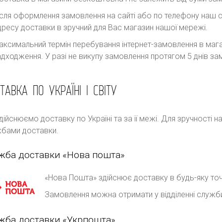
ісля оформлення замовлення на сайті або по телефону наш с
дресу доставки в зручний для Вас магазин нашої мережі.
аксимальний термін перебування інтернет-замовлення в магаз
адходження. У разі не викупу замовлення протягом 5 днів 
ТАВКА ПО УКРАЇНІ І СВІТУ
дійснюємо доставку по Україні та за її межі. Для зручності 
бами доставки.
жба доставки «Нова пошта»
«Нова Пошта» здійснює доставку в будь-яку точ
Замовлення можна отримати у відділенні служб
жба доставки «Укрпошта»