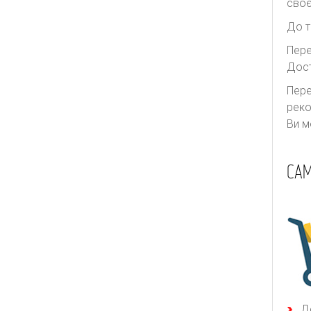
своє
До т
Пере
Дост
Пере
реко
Ви м
САМ
Д