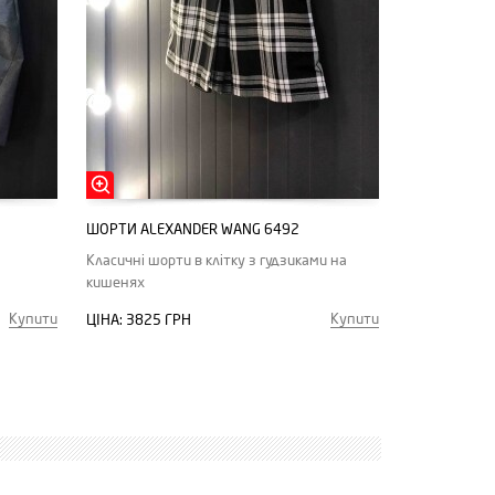
ШОРТИ ALEXANDER WANG 6492
Класичні шорти в клітку з гудзиками на
кишенях
Купити
Купити
ЦІНА:
3825 ГРН