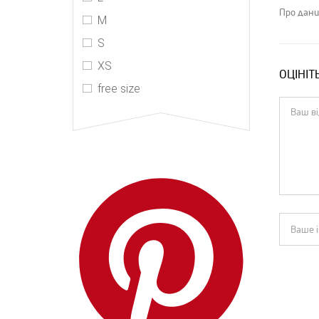
R13
Про дани
M
The Kooples
S
Valentino
XS
ОЦІНІТ
Vetements
free size
Zimmermann