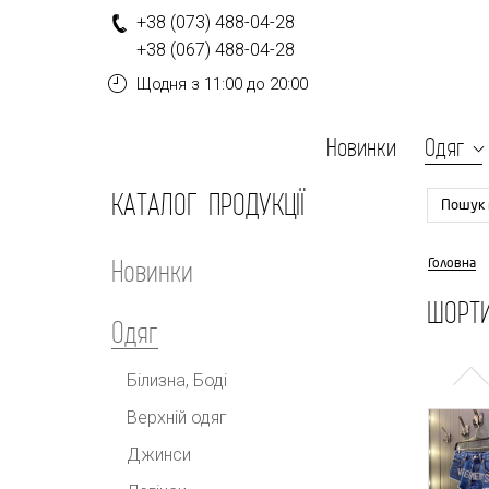
+
3
8
(0
7
3
)
4
8
8-
0
4-
2
8
+
3
8
(0
6
7
)
4
8
8-
0
4-
2
8
Щодня
з 11:00 до 20:00
Новинки
Одяг
КАТАЛОГ ПРОДУКЦІЇ
Пошук 
Новинки
Головна
ШОРТИ
Одяг
Білизна, Боді
Верхній одяг
Джинси