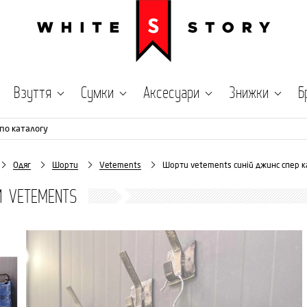
Взуття
Сумки
Аксесуари
Знижки
Б
по каталогу
Одяг
Шорти
Vetements
Шорти vetements синій джинс спер к
 VETEMENTS