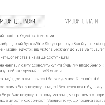
МОВИ ДОСТАВКИ
УМОВИ ОПЛАТИ
ний шопінг в Одесі і за її межами!
тибрендовий бутік «White Story» пропонує Вашій увазі якісні 
вій модній індустрії: від Victoria Beckham до Yves Saint Laurent
рнет-шопінг став з нами ще доступнішим!
на навігація сайту дозволить купити будь-яку вподобану річ
ину і вибрати зручний спосіб оплати.
ка видів доставки + приємні бонуси для постійних клієнтів!
оставимо Вашу покупку швидко і без перешкод в будь-яку точ
 Ви робите покупку в нашому магазині, ми прагнемо створити
но, в цілості й схоронності. Завдяки тому, що посилка заст