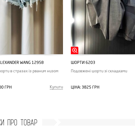
LEXANDER WANG 12958
ШОРТИ 6203
шорти в стразах із рваним низом
Подовжені шорти зі складками
Купити
00 ГРН
ЦІНА:
3825 ГРН
КИ ПРО ТОВАР