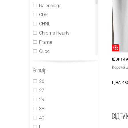
Balenciaga
CDR
CHNL
Chrome Hearts
Frame
Gucci
ШОРТИ A
Herlian
Короткі 
Розмір:
Isabel Marant
Jacquemus
26
ЦІНА:
45
Loewe
27
MIU MIU
29
Off-White
38
ВІДГУ
Pony Stone
40
PRADA
L