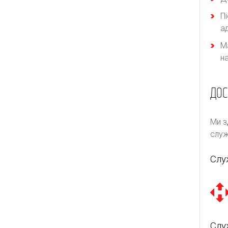
П
а
М
н
ДОС
Ми з
служ
Слу
Слу