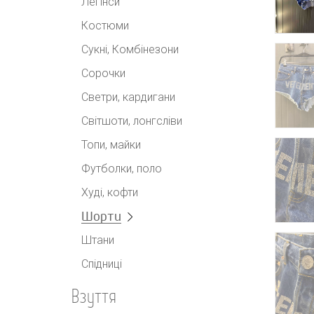
Легінси
Костюми
Сукні, Комбінезони
Сорочки
Светри, кардигани
Світшоти, лонгсліви
Топи, майки
Футболки, поло
Худі, кофти
Шорти
Штани
Спідниці
Взуття