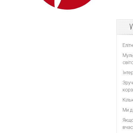
У
Еліт
Муль
світо
Інте
Зруч
корз
Кіль
Ми д
Якщо
вчас