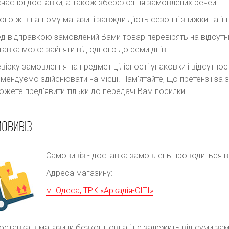
часної доставки, а також збереження замовлених речей.
ого ж в нашому магазині завжди діють сезонні знижки та інш
д відправкою замовлений Вами товар перевірять на відсутні
авка може зайняти від одного до семи днів.
вірку замовлення на предмет цілісності упаковки і відсутно
мендуємо здійснювати на місці. Пам'ятайте, що претензії з
ожете пред'явити тільки до передачі Вам посилки.
ОВИВІЗ
Самовивіз - доставка замовлень проводиться в р
Адреса магазину:
м. Одеса, ТРК «Аркадія-СІТІ»
оставка в магазини безкоштовна і не залежить від суми за