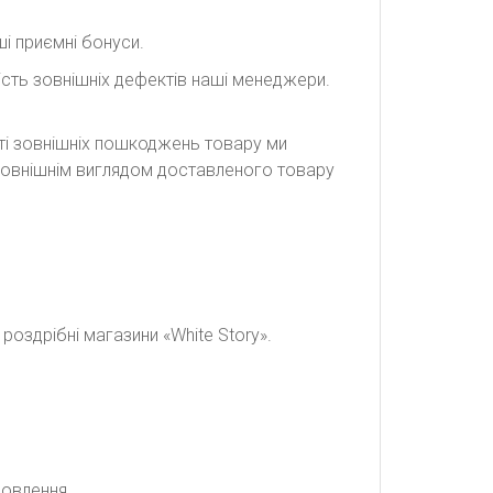
і приємні бонуси.
сть зовнішніх дефектів наші менеджери.
сті зовнішніх пошкоджень товару ми
а зовнішнім виглядом доставленого товару
оздрібні магазини «White Story».
мовлення.