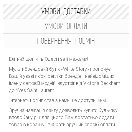
УМОВИ ДОСТАВКИ
УМОВИ ОПЛАТИ
ПОВЕРНЕННЯ І ОБМІН
Елітний шопінг в Одесі і за її межами!
Мультибрендовий бутік «White Story» пропонує
Вашій увазі якісні репліки брендів - найвідоміших
імен у світовій модній індустрії: від Victoria Beckham
до Yves Saint Laurent.
Інтернет-шопінг став з нами ще доступнішим!
Зручна навігація сайту дозволить купити будь-яку
вподобану річ: для цього Вам достатньо додати
товар в корзину і вибрати зручний спосіб оплати.