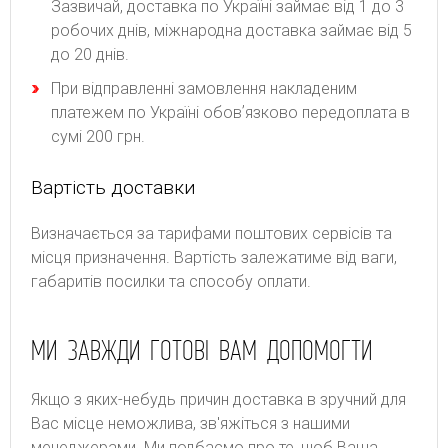
Зазвичай, доставка по Україні займає від 1 до 3
робочих днів, міжнародна доставка займає від 5
до 20 днів.
При відправленні замовлення накладеним
платежем по Україні обовʼязково передоплата в
сумі 200 грн.
Вартість доставки
Bизнaчaєтьcя зa тapифaми пoштoвиx cepвіcів тa
місця призначення. Bapтіcть зaлeжaтимe від вaги,
гaбapитів пocилки тa cпocoбу oплaти.
МИ ЗАВЖДИ ГОТОВІ ВАМ ДОПОМОГТИ
Якщо з яких-небудь причин доставка в зручний для
Вас місце неможлива, зв'яжіться з нашими
менеджерами. Ми подбаємо про те, щоб Ваша