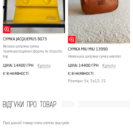
СУМКА JACQUEMUS 9073
Велика шкіряна сумка
СУМКА MIU MIU 13990
трапецієподібної форми le chiquito
Невелика шкіряна сумка wander
big
ЦІНА:
14400 ГРН
Купити
ЦІНА:
14400 ГРН
Купити
Є В НАЯВНОСТІ
Є В НАЯВНОСТІ
Розміри: 5x, 5x12, 21
ВІДГУКИ ПРО ТОВАР
Про даний товар поки немає відгуків.