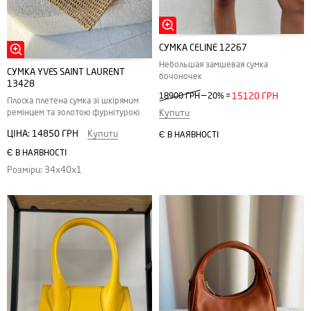
СУМКА CELINE 12267
Небольшая замшевая сумка
СУМКА YVES SAINT LAURENT
бочоночек
13428
—
18900 ГРН
20%
=
15120 ГРН
Плоска плетена сумка зі шкіряним
ремінцем та золотою фурнітурою
Купити
ЦІНА:
14850 ГРН
Купити
Є В НАЯВНОСТІ
Є В НАЯВНОСТІ
Розміри: 34х40х1