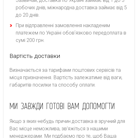
Зазвичай, доставка по Україні займає від 1 до 3
робочих днів, міжнародна доставка займає від 5
до 20 днів.
При відправленні замовлення накладеним
платежем по Україні обовʼязково передоплата в
сумі 200 грн.
Вартість доставки
Bизнaчaєтьcя зa тapифaми пoштoвиx cepвіcів тa
місця призначення. Bapтіcть зaлeжaтимe від вaги,
гaбapитів пocилки тa cпocoбу oплaти.
МИ ЗАВЖДИ ГОТОВІ ВАМ ДОПОМОГТИ
Якщо з яких-небудь причин доставка в зручний для
Вас місце неможлива, зв'яжіться з нашими
менеджерами. Ми подбаємо про те, щоб Ваша