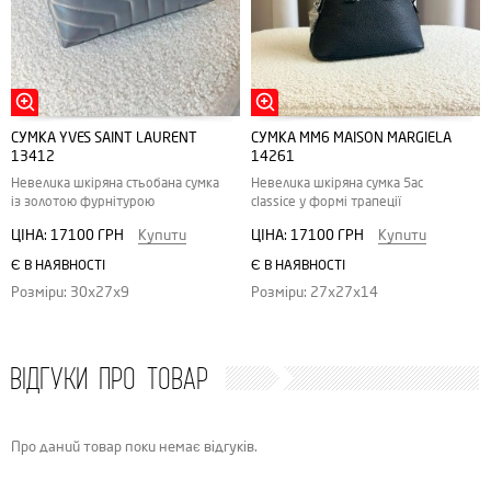
СУМКА YVES SAINT LAURENT
СУМКА MM6 MAISON MARGIELA
13412
14261
Невелика шкіряна стьобана сумка
Невелика шкіряна сумка 5ac
із золотою фурнітурою
classice у формі трапеції
ЦІНА:
17100 ГРН
Купити
ЦІНА:
17100 ГРН
Купити
Є В НАЯВНОСТІ
Є В НАЯВНОСТІ
Розміри: 30х27х9
Розміри: 27x27x14
ВІДГУКИ ПРО ТОВАР
Про даний товар поки немає відгуків.