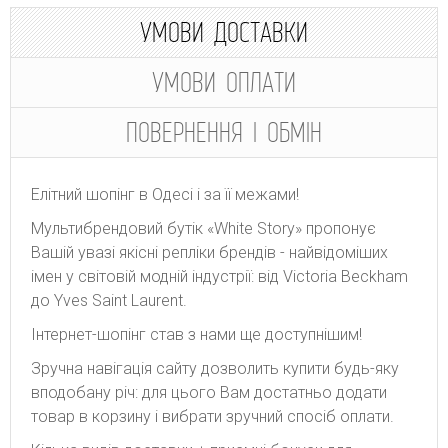
УМОВИ ДОСТАВКИ
УМОВИ ОПЛАТИ
ПОВЕРНЕННЯ І ОБМІН
Елітний шопінг в Одесі і за її межами!
Мультибрендовий бутік «White Story» пропонує
Вашій увазі якісні репліки брендів - найвідоміших
імен у світовій модній індустрії: від Victoria Beckham
до Yves Saint Laurent.
Інтернет-шопінг став з нами ще доступнішим!
Зручна навігація сайту дозволить купити будь-яку
вподобану річ: для цього Вам достатньо додати
товар в корзину і вибрати зручний спосіб оплати.