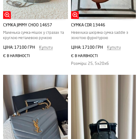
СУМКА JIMMY CHOO 14657
СУМКА CDR 13446
Маленька сумка-мішок у стразах та
Невелика шкіряна сумка saddle з
круглою металевою ручкою
золотою фурнітурою
ЦІНА:
17100 ГРН
Купити
ЦІНА:
17100 ГРН
Купити
Є В НАЯВНОСТІ
Є В НАЯВНОСТІ
Розміри: 25, 5x20x6