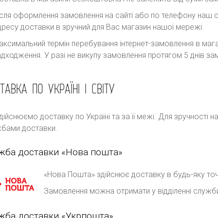
ісля оформлення замовлення на сайті або по телефону наш с
дресу доставки в зручний для Вас магазин нашої мережі.
аксимальний термін перебування інтернет-замовлення в магаз
адходження. У разі не викупу замовлення протягом 5 днів 
ТАВКА ПО УКРАЇНІ І СВІТУ
дійснюємо доставку по Україні та за її межі. Для зручності 
бами доставки.
жба доставки «Нова пошта»
«Нова Пошта» здійснює доставку в будь-яку точ
Замовлення можна отримати у відділенні служб
жба доставки «Укрпошта»