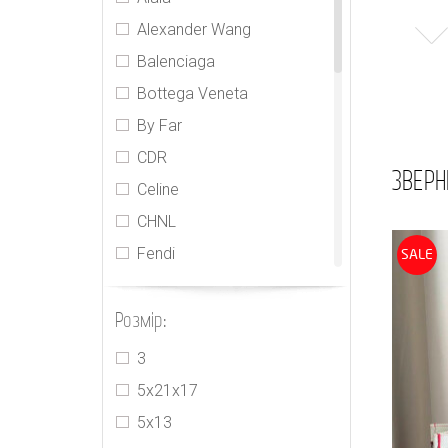
Alexander Wang
Balenciaga
Bottega Veneta
By Far
CDR
ЗВЕРН
Celine
CHNL
Fendi
SALE
Gabriela Hearts
Розмір:
Givenchy
Goyard
3
Gucci
5х21х17
Hermes
5х13
Jacquemus