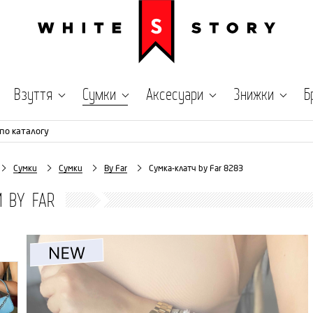
Взуття
Сумки
Аксесуари
Знижки
Б
по каталогу
Сумки
Сумки
By Far
Сумка-клатч by Far 8283
 BY FAR