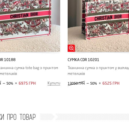
DR 10188
СУМКА CDR 10201
канинна сумка tote bag з принтом
Тканинна сумка з принтом у вигляд
 метеликів
метеликів
Купити
—
6975 ГРН
—
6525 ГРН
Н
50%
=
13050 ГРН
50%
=
КИ ПРО ТОВАР