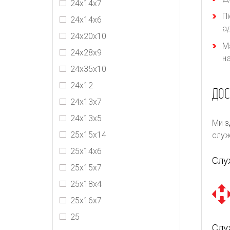
24х14х7
П
24x14x6
а
24х20х10
М
24х28х9
н
24x35x10
24х12
ДОС
24х13х7
24х13х5
Ми з
25х15х14
служ
25х14х6
Слу
25x15x7
25х18х4
25х16х7
25
Слу