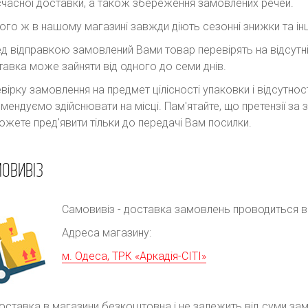
часної доставки, а також збереження замовлених речей.
ого ж в нашому магазині завжди діють сезонні знижки та інш
д відправкою замовлений Вами товар перевірять на відсутні
авка може зайняти від одного до семи днів.
вірку замовлення на предмет цілісності упаковки і відсутно
мендуємо здійснювати на місці. Пам'ятайте, що претензії з
ожете пред'явити тільки до передачі Вам посилки.
ОВИВІЗ
Самовивіз - доставка замовлень проводиться в р
Адреса магазину:
м. Одеса, ТРК «Аркадія-СІТІ»
оставка в магазини безкоштовна і не залежить від суми за