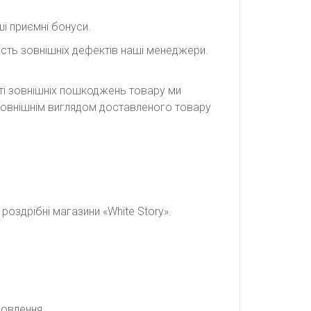
і приємні бонуси.
сть зовнішніх дефектів наші менеджери.
сті зовнішніх пошкоджень товару ми
а зовнішнім виглядом доставленого товару
оздрібні магазини «White Story».
мовлення.