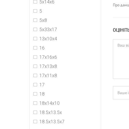
5х14х6
Про дани
5
5х8
5х33х17
ОЦІНІТ
13х10х4
16
17х16х6
17x13x8
17х11х8
17
18
18x14x10
18.5x13.5x
18.5x13.5x7