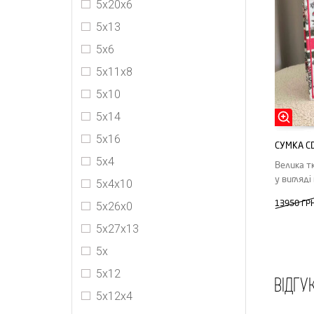
5x20x6
Jimmy Choo
5x13
Loewe
5x6
Louis Vuitton
5х11х8
MIU MIU
5х10
MM6 Maison Margiela
5х14
Off-White
5х16
СУМКА C
PRADA
5x4
Велика т
Staud
у вигляді
5х4х10
The Row
13950 ГР
5х26х0
Yves Saint Laurent
5х27х13
5x
5x12
ВІДГУ
5х12х4