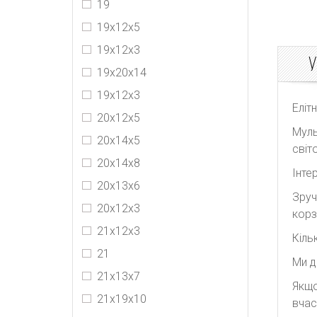
19
19х12х5
19х12х3
У
19х20х14
19x12x3
Еліт
20х12х5
Муль
20x14x5
світо
20х14х8
Інте
20х13х6
Зруч
20х12х3
корз
21х12х3
Кіль
21
Ми д
21x13x7
Якщо
21х19х10
вчас