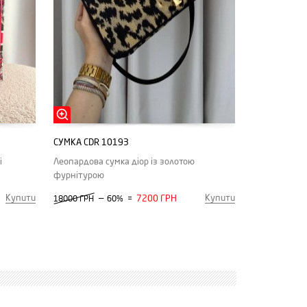
СУМКА CDR 10193
і
Леопардова сумка діор із золотою
фурнітурою
Купити
Купити
—
7200 ГРН
18000 ГРН
60%
=