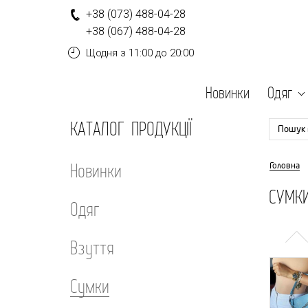
+
3
8
(0
7
3
)
4
8
8-
0
4-
2
8
+
3
8
(0
6
7
)
4
8
8-
0
4-
2
8
Щодня
з 11:00 до 20:00
Новинки
Одяг
КАТАЛОГ ПРОДУКЦІЇ
Пошук 
Новинки
Головна
СУМКИ
Одяг
Взуття
Сумки