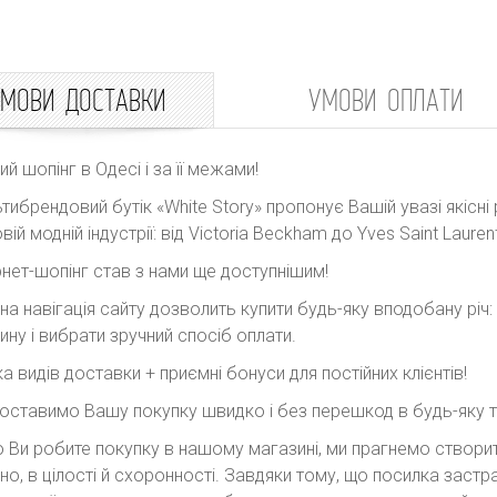
МОВИ ДОСТАВКИ
УМОВИ ОПЛАТИ
ний шопінг в Одесі і за її межами!
тибрендовий бутік «White Story» пропонує Вашій увазі якісні 
вій модній індустрії: від Victoria Beckham до Yves Saint Laurent
рнет-шопінг став з нами ще доступнішим!
на навігація сайту дозволить купити будь-яку вподобану річ
ину і вибрати зручний спосіб оплати.
ка видів доставки + приємні бонуси для постійних клієнтів!
оставимо Вашу покупку швидко і без перешкод в будь-яку точ
 Ви робите покупку в нашому магазині, ми прагнемо створити
но, в цілості й схоронності. Завдяки тому, що посилка заст