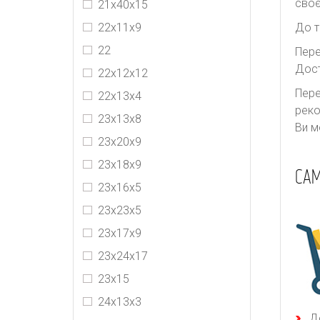
своє
21х40х15
22х11х9
До т
22
Пере
Дост
22х12х12
Пере
22х13х4
реко
23х13х8
Ви м
23x20x9
23х18х9
САМ
23х16х5
23х23х5
23х17х9
23х24х17
23х15
24х13х3
Д