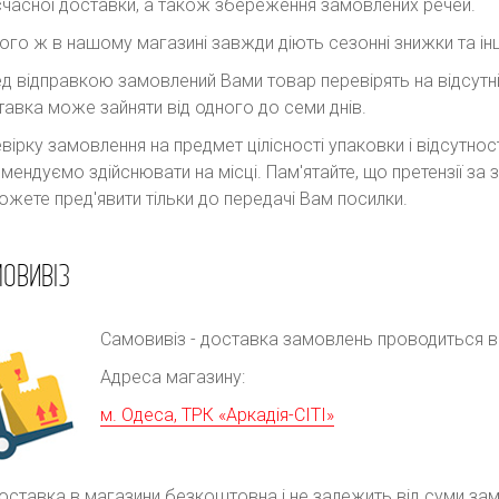
часної доставки, а також збереження замовлених речей.
ого ж в нашому магазині завжди діють сезонні знижки та інш
д відправкою замовлений Вами товар перевірять на відсутні
авка може зайняти від одного до семи днів.
вірку замовлення на предмет цілісності упаковки і відсутно
мендуємо здійснювати на місці. Пам'ятайте, що претензії з
ожете пред'явити тільки до передачі Вам посилки.
ОВИВІЗ
Самовивіз - доставка замовлень проводиться в р
Адреса магазину:
м. Одеса, ТРК «Аркадія-СІТІ»
оставка в магазини безкоштовна і не залежить від суми за