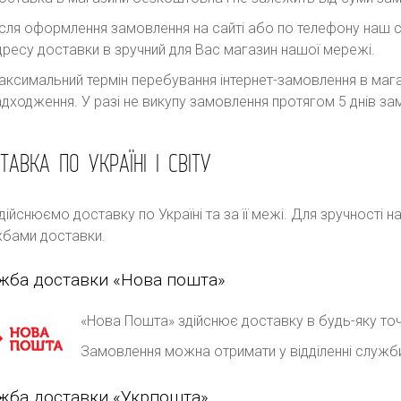
ісля оформлення замовлення на сайті або по телефону наш с
дресу доставки в зручний для Вас магазин нашої мережі.
аксимальний термін перебування інтернет-замовлення в магаз
адходження. У разі не викупу замовлення протягом 5 днів 
ТАВКА ПО УКРАЇНІ І СВІТУ
дійснюємо доставку по Україні та за її межі. Для зручності 
бами доставки.
жба доставки «Нова пошта»
«Нова Пошта» здійснює доставку в будь-яку точ
Замовлення можна отримати у відділенні служб
жба доставки «Укрпошта»