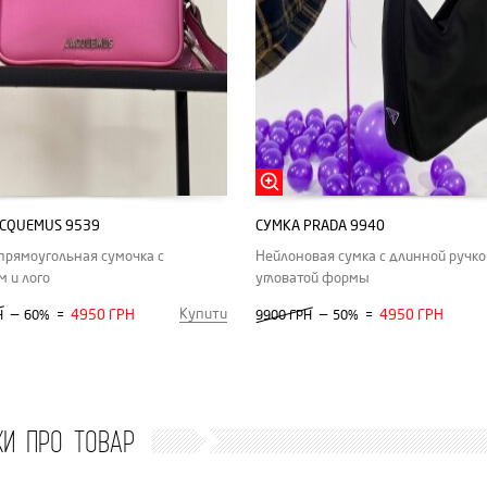
ACQUEMUS 9539
СУМКА РRADA 9940
прямоугольная сумочка с
Нейлоновая сумка с длинной ручко
 и лого
угловатой формы
Купити
—
4950 ГРН
—
4950 ГРН
Н
60%
=
9900 ГРН
50%
=
КИ ПРО ТОВАР