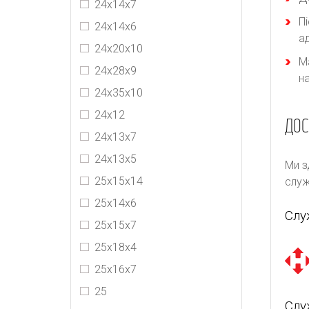
24х14х7
П
24x14x6
а
24х20х10
М
24х28х9
н
24x35x10
24х12
ДОС
24х13х7
24х13х5
Ми з
25х15х14
служ
25х14х6
Слу
25x15x7
25х18х4
25х16х7
25
Слу