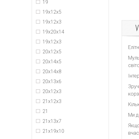
19
19х12х5
19х12х3
У
19х20х14
19x12x3
Еліт
20х12х5
Муль
20x14x5
світо
20х14х8
Інте
20х13х6
Зруч
20х12х3
корз
21х12х3
Кіль
21
Ми д
21x13x7
Якщо
21х19х10
вчас