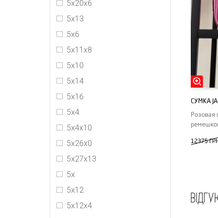
5x20x6
Jimmy Choo
5x13
Loewe
5x6
Louis Vuitton
5х11х8
MIU MIU
5х10
MM6 Maison Margiela
5х14
Off-White
5х16
СУМКА J
PRADA
5x4
Розовая 
Staud
ремешком
5х4х10
The Row
12375 ГР
5х26х0
Yves Saint Laurent
5х27х13
5x
5x12
ВІДГУ
5х12х4