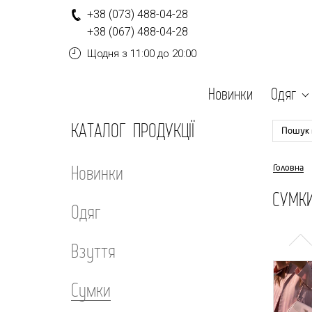
+
3
8
(0
7
3
)
4
8
8-
0
4-
2
8
+
3
8
(0
6
7
)
4
8
8-
0
4-
2
8
Щодня
з 11:00 до 20:00
Новинки
Одяг
КАТАЛОГ ПРОДУКЦІЇ
Пошук 
Новинки
Головна
СУМК
Одяг
Взуття
Сумки