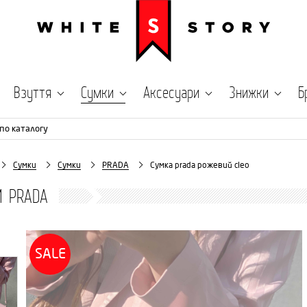
Взуття
Сумки
Аксесуари
Знижки
Б
по каталогу
Сумки
Сумки
PRADA
Сумка prada рожевий cleo
И PRADA
SALE