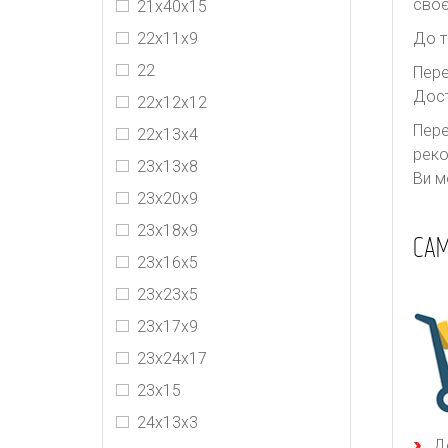
своє
21х40х15
22х11х9
До т
22
Пере
Дост
22х12х12
Пере
22х13х4
реко
23х13х8
Ви м
23x20x9
23х18х9
САМ
23х16х5
23х23х5
23х17х9
23х24х17
23х15
24х13х3
Д