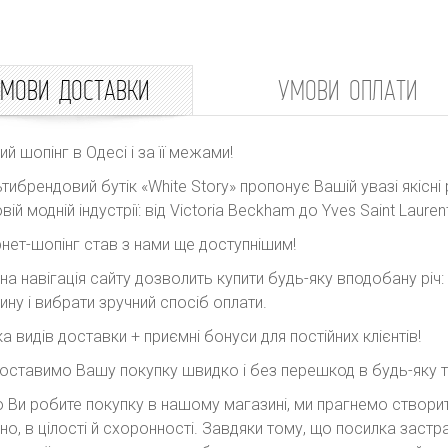
МОВИ ДОСТАВКИ
УМОВИ ОПЛАТИ
ний шопінг в Одесі і за її межами!
тибрендовий бутік «White Story» пропонує Вашій увазі якісні 
вій модній індустрії: від Victoria Beckham до Yves Saint Laurent
рнет-шопінг став з нами ще доступнішим!
на навігація сайту дозволить купити будь-яку вподобану річ
ину і вибрати зручний спосіб оплати.
ка видів доставки + приємні бонуси для постійних клієнтів!
оставимо Вашу покупку швидко і без перешкод в будь-яку точ
 Ви робите покупку в нашому магазині, ми прагнемо створити
но, в цілості й схоронності. Завдяки тому, що посилка заст