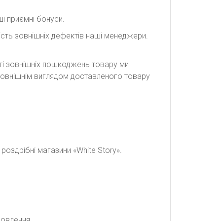
і приємні бонуси.
сть зовнішніх дефектів наші менеджери.
сті зовнішніх пошкоджень товару ми
а зовнішнім виглядом доставленого товару
оздрібні магазини «White Story».
мовлення.