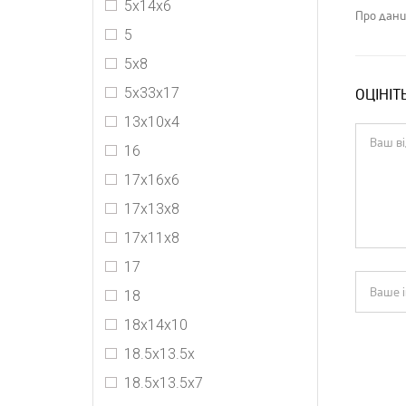
5х14х6
Про дани
5
5х8
5х33х17
ОЦІНІТ
13х10х4
16
17х16х6
17x13x8
17х11х8
17
18
18x14x10
18.5x13.5x
18.5x13.5x7