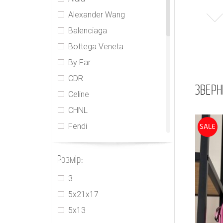
Alexander Wang
Balenciaga
Bottega Veneta
By Far
CDR
ЗВЕРН
Celine
CHNL
Fendi
SALE
Gabriela Hearts
Розмір:
Givenchy
Goyard
3
Gucci
5х21х17
Hermes
5х13
Jacquemus