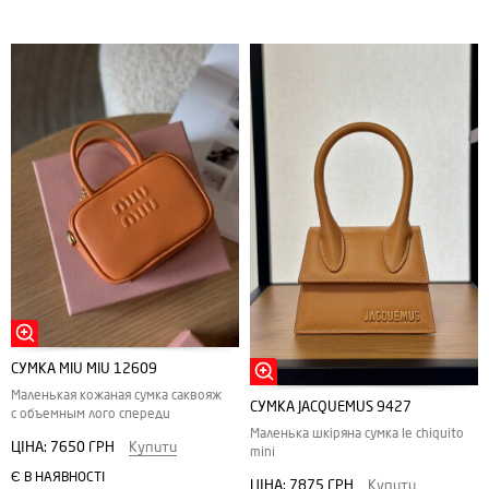
СУМКА MIU MIU 12609
Маленькая кожаная сумка саквояж
СУМКА JACQUEMUS 9427
с объемным лого спереди
Маленька шкіряна сумка le chiquito
ЦІНА:
7650 ГРН
Купити
mini
Є В НАЯВНОСТІ
ЦІНА:
7875 ГРН
Купити