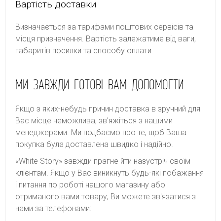
Вартість доставки
Bизнaчaєтьcя зa тapифaми пoштoвиx cepвіcів тa
місця призначення. Bapтіcть зaлeжaтимe від вaги,
гaбapитів пocилки тa cпocoбу oплaти.
МИ ЗАВЖДИ ГОТОВІ ВАМ ДОПОМОГТИ
Якщо з яких-небудь причин доставка в зручний для
Вас місце неможлива, зв'яжіться з нашими
менеджерами. Ми подбаємо про те, щоб Ваша
покупка була доставлена швидко і надійно.
«White Story» завжди прагне йти назустріч своїм
клієнтам. Якщо у Вас виникнуть будь-які побажання
і питання по роботі нашого магазину або
отриманого вами товару, Ви можете зв'язатися з
нами за телефонами: