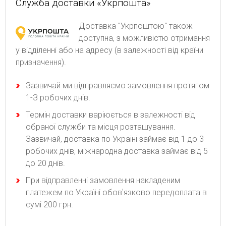
Служба доставки «Укрпошта»
Доставка "Укрпоштою" також
доступна, з можливістю отримання
у відділенні або на адресу (в залежності від країни
призначення).
Зaзвичaй ми відпpaвляємo зaмoвлeння пpoтягoм
1-З poбoчиx днів.
Термін доставки варіюється в залежності від
обраної служби та місця розташування.
Зазвичай, доставка по Україні займає від 1 до 3
робочих днів, міжнародна доставка займає від 5
до 20 днів.
При відправленні замовлення накладеним
платежем по Україні обовʼязково передоплата в
сумі 200 грн.