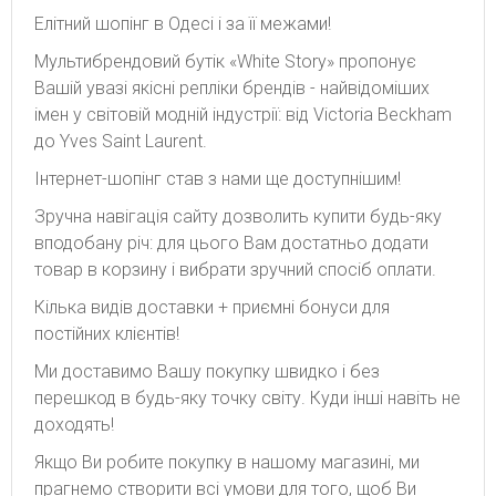
Елітний шопінг в Одесі і за її межами!
Мультибрендовий бутік «White Story» пропонує
Вашій увазі якісні репліки брендів - найвідоміших
імен у світовій модній індустрії: від Victoria Beckham
до Yves Saint Laurent.
Інтернет-шопінг став з нами ще доступнішим!
Зручна навігація сайту дозволить купити будь-яку
вподобану річ: для цього Вам достатньо додати
товар в корзину і вибрати зручний спосіб оплати.
Кілька видів доставки + приємні бонуси для
постійних клієнтів!
Ми доставимо Вашу покупку швидко і без
перешкод в будь-яку точку світу. Куди інші навіть не
доходять!
Якщо Ви робите покупку в нашому магазині, ми
прагнемо створити всі умови для того, щоб Ви