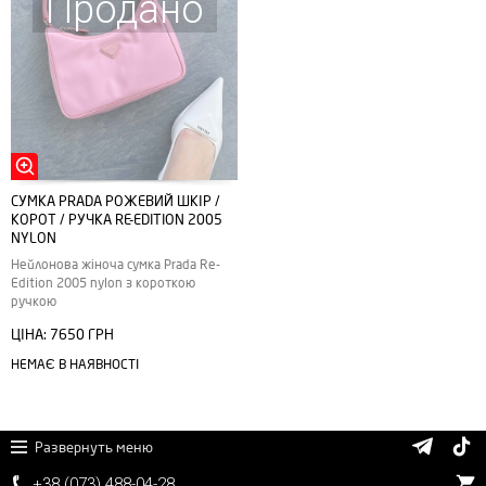
Продано
СУМКА PRADA РОЖЕВИЙ ШКІР /
КОРОТ / РУЧКА RE-EDITION 2005
NYLON
Нейлонова жіноча сумка Prada Re-
Edition 2005 nylon з короткою
ручкою
ЦІНА:
7650 ГРН
НЕМАЄ В НАЯВНОСТІ
Развернуть меню
+38 (
0
7
3)
4
8
8
-0
4-
2
8