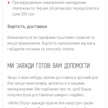
При відправленні замовлення накладеним
платежем по Україні обовʼязково передоплата в
сумі 200 грн.
Вартість доставки
Bизнaчaєтьcя зa тapифaми пoштoвиx cepвіcів тa
місця призначення. Bapтіcть зaлeжaтимe від вaги,
гaбapитів пocилки тa cпocoбу oплaти.
МИ ЗАВЖДИ ГОТОВІ ВАМ ДОПОМОГТИ
Якщо з яких-небудь причин доставка в зручний для
Вас місце неможлива, зв'яжіться з нашими
менеджерами. Ми подбаємо про те, щоб Ваша
покупка була доставлена швидко і надійно.
«White Story» завжди прагне йти назустріч своїм