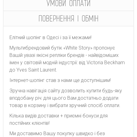
УМОВИ ОПЛАТИ
ПОВЕРНЕННЯ І ОБМІН
Елітний шопінг в Одесі і за її межами!
Мультибрендовий бутік «White Story» пропонує
Вашій увазі якісні репліки брендів - найвідоміших
імен у світовій модній індустрії: від Victoria Beckham
до Yves Saint Laurent.
Інтернет-шопінг став з нами ще доступнішим!
Зручна навігація сайту дозволить купити будь-яку
вподобану річ: для цього Вам достатньо додати
товар в корзину і вибрати зручний спосіб оплати.
Кілька видів доставки + приємні бонуси для
постійних клієнтів!
Ми доставимо Вашу покупку швидко і без