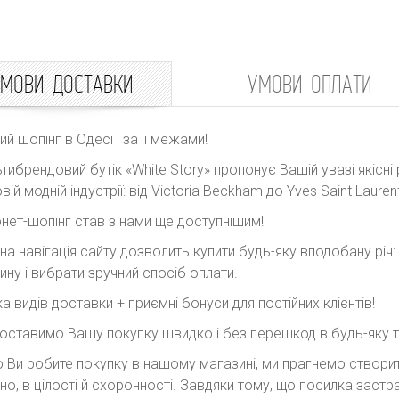
МОВИ ДОСТАВКИ
УМОВИ ОПЛАТИ
ний шопінг в Одесі і за її межами!
тибрендовий бутік «White Story» пропонує Вашій увазі якісні 
вій модній індустрії: від Victoria Beckham до Yves Saint Laurent
рнет-шопінг став з нами ще доступнішим!
на навігація сайту дозволить купити будь-яку вподобану річ
ину і вибрати зручний спосіб оплати.
ка видів доставки + приємні бонуси для постійних клієнтів!
оставимо Вашу покупку швидко і без перешкод в будь-яку точ
 Ви робите покупку в нашому магазині, ми прагнемо створити
но, в цілості й схоронності. Завдяки тому, що посилка заст