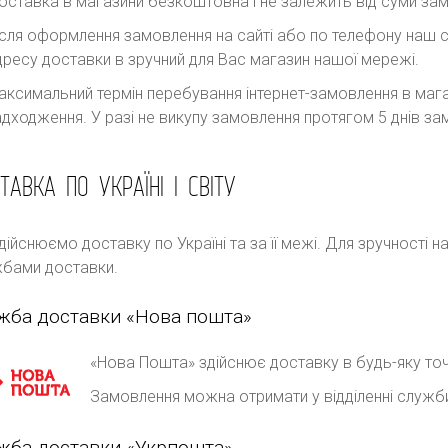
оставка в магазини безкоштовна і не залежить від суми за
ісля оформлення замовлення на сайті або по телефону наш с
дресу доставки в зручний для Вас магазин нашої мережі.
аксимальний термін перебування інтернет-замовлення в магаз
адходження. У разі не викупу замовлення протягом 5 днів 
ТАВКА ПО УКРАЇНІ І СВІТУ
дійснюємо доставку по Україні та за її межі. Для зручності 
бами доставки.
жба доставки «Нова пошта»
«Нова Пошта» здійснює доставку в будь-яку точ
Замовлення можна отримати у відділенні служб
жба доставки «Укрпошта»