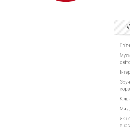
У
Еліт
Муль
світо
Інте
Зруч
корз
Кіль
Ми д
Якщо
вчас