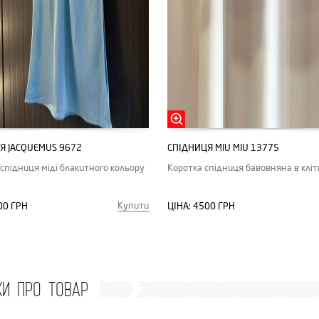
Я JACQUEMUS 9672
СПІДНИЦЯ MIU MIU 13775
спідниця міді блакитного кольору
Коротка спідниця бавовняна в кліт
Купити
00 ГРН
ЦІНА:
4500 ГРН
КИ ПРО ТОВАР