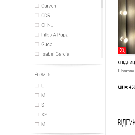
Carven
CDR
CHNL
Filles A Papa
Gucci
Isabel Garcia
СПІДНИЦ
Jacquemus
Шовкова 
Розмір:
Jasmine
MIU MIU
L
ЦІНА:
45
PRADA
M
Realisation
S
Rebecca Taylor
XS
ВІДГУ
Sacai
М
The Attico