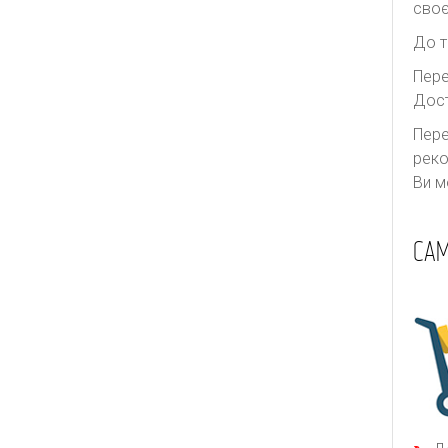
своє
До т
Пере
Дост
Пере
реко
Ви м
САМ