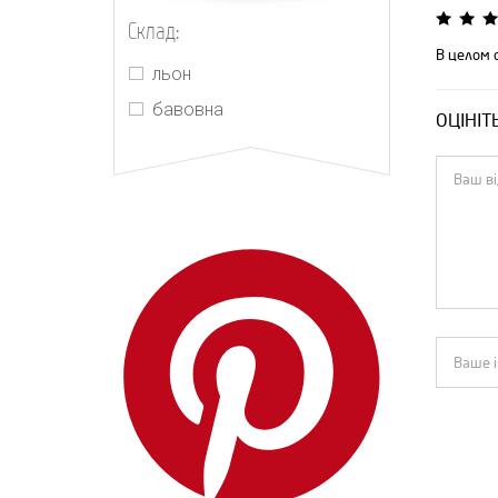
The Row
Склад:
Yves Saint Laurent
В целом 
льон
Zimmermann
бавовна
ОЦІНІТ