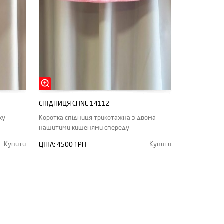
СПІДНИЦЯ CHNL 14112
ку
Коротка спідниця трикотажна з двома
нашитими кишенями спереду
Купити
Купити
ЦІНА:
4500 ГРН