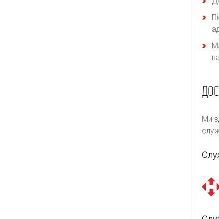
Д
П
а
М
н
ДОС
Ми з
служ
Слу
Слу