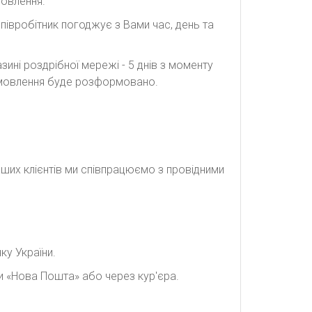
мовлення.
півробітник погоджує з Вами час, день та
ині роздрібної мережі - 5 днів з моменту
замовлення буде розформовано.
наших клієнтів ми співпрацюємо з провідними
ку України.
и «Нова Пошта» або через кур'єра.