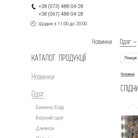
+
3
8
(0
7
3
)
4
8
8-
0
4-
2
8
+
3
8
(0
6
7
)
4
8
8-
0
4-
2
8
Щодня
з 11:00 до 20:00
Новинки
Одяг
КАТАЛОГ ПРОДУКЦІЇ
Пошук 
Новинки
Головна
СПІДН
Одяг
Білизна, Боді
Верхній одяг
Джинси