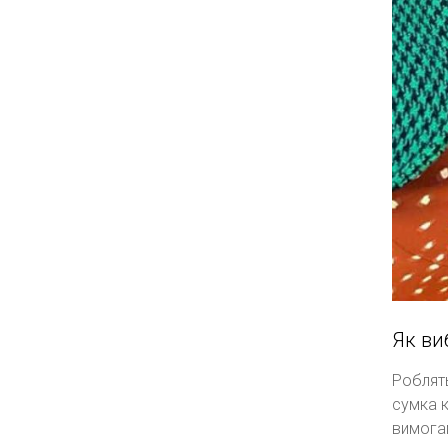
Як ви
Роблять
сумка к
вимогам