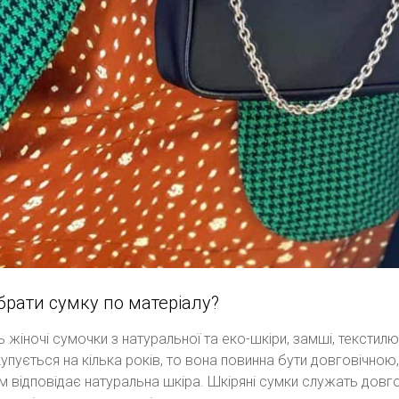
брати сумку по матеріалу?
 жіночі сумочки з натуральної та еко-шкіри, замші, текстилю
упується на кілька років, то вона повинна бути довговічною, 
 відповідає натуральна шкіра. Шкіряні сумки служать довго 