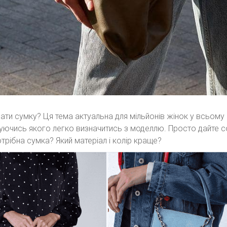
ати сумку? Ця тема актуальна для мільйонів жінок у всьому 
ючись якого легко визначитись з моделлю. Просто дайте соб
отрібна сумка? Який матеріал і колір краще?