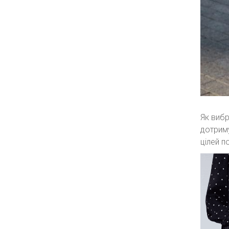
Як вибр
дотриму
цілей п