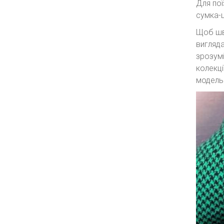
Для пої
сумка-
Щоб шви
вигляда
зрозумі
колекці
модель 