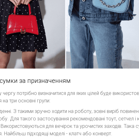
 сумки за призначенням
 чергу потрібно визначитися для яких цілей буде використо
я на три основні групи:
енні. З такими зручно ходити на роботу, зовні виріб повинен
бу. Для такого застосування рекомендовані тоут, сетчел і к
. Використовуються для вечірок та урочистих заходів. Така 
. Найбільш підходящі моделі - клатч або конверт.