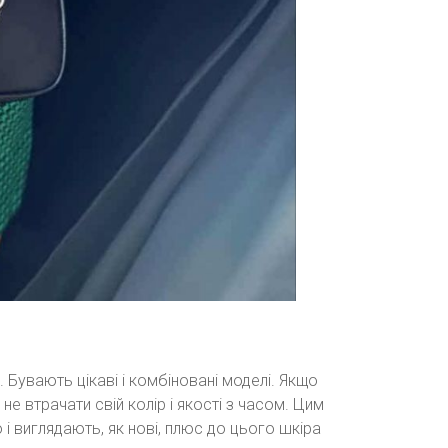
. Бувають цікаві і комбіновані моделі. Якщо
не втрачати свій колір і якості з часом. Цим
і виглядають, як нові, плюс до цього шкіра