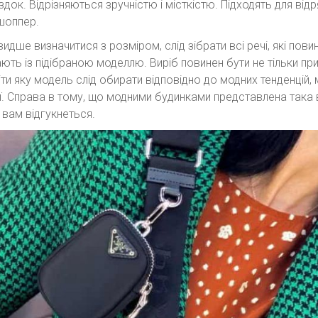
здок. Відрізняються зручністю і місткістю. Підходять для ві
шоппер.
дше визначитися з розміром, слід зібрати всі речі, які повин
ють із підібраною моделлю. Виріб повинен бути не тільки пр
ти яку модель слід обирати відповідно до модних тенденцій, 
ї. Справа в тому, що модними будинками представлена така 
вам відгукнеться.