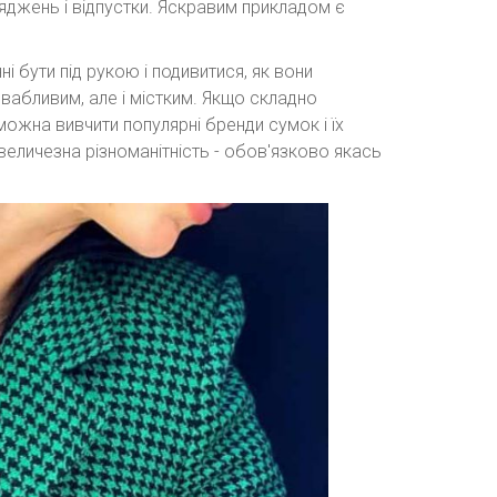
дряджень і відпустки. Яскравим прикладом є
ні бути під рукою і подивитися, як вони
ивабливим, але і містким. Якщо складно
можна вивчити популярні бренди сумок і їх
величезна різноманітність - обов'язково якась