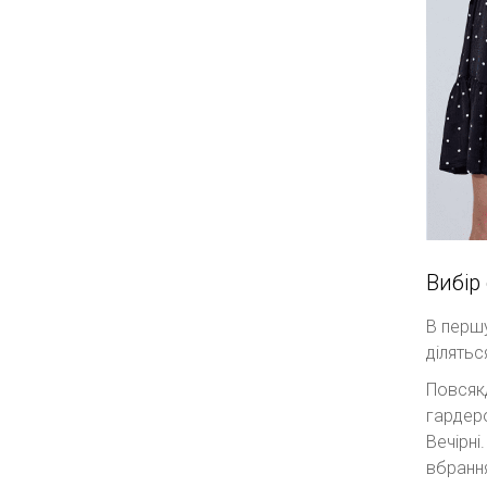
Вибір
В першу
ділятьс
Повсякд
гардеро
Вечірні
вбрання