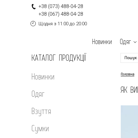
+
3
8
(0
7
3
)
4
8
8-
0
4-
2
8
+
3
8
(0
6
7
)
4
8
8-
0
4-
2
8
Щодня
з 11:00 до 20:00
Новинки
Одяг
КАТАЛОГ ПРОДУКЦІЇ
Пошук 
Новинки
Головна
ЯК ВИ
Одяг
Взуття
Сумки