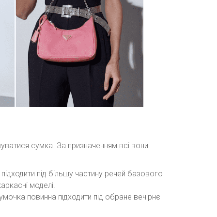
вуватися сумка. За призначенням всі вони
 підходити під більшу частину речей базового
аркасні моделі.
сумочка повинна підходити під обране вечірнє