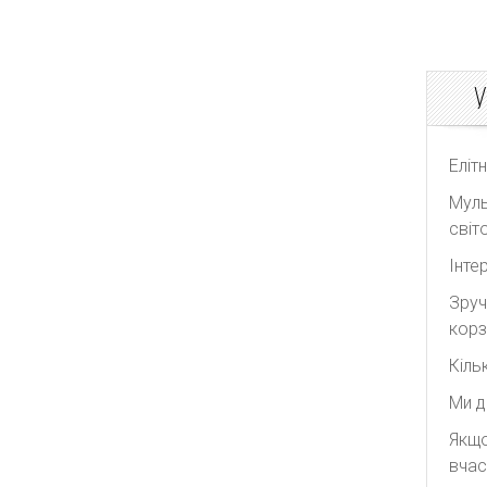
У
Еліт
Муль
світо
Інте
Зруч
корз
Кіль
Ми д
Якщо
вчас