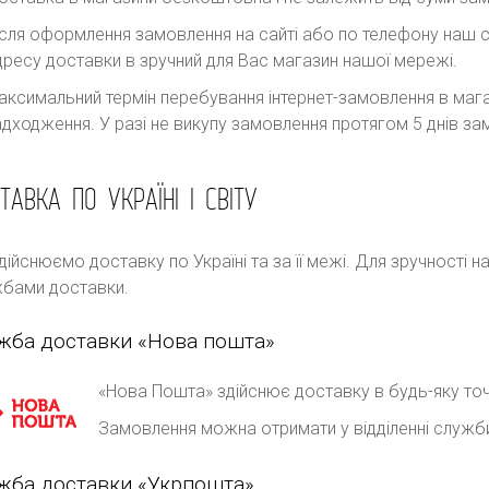
ісля оформлення замовлення на сайті або по телефону наш с
дресу доставки в зручний для Вас магазин нашої мережі.
аксимальний термін перебування інтернет-замовлення в магаз
адходження. У разі не викупу замовлення протягом 5 днів 
ТАВКА ПО УКРАЇНІ І СВІТУ
дійснюємо доставку по Україні та за її межі. Для зручності 
бами доставки.
жба доставки «Нова пошта»
«Нова Пошта» здійснює доставку в будь-яку точ
Замовлення можна отримати у відділенні служб
жба доставки «Укрпошта»