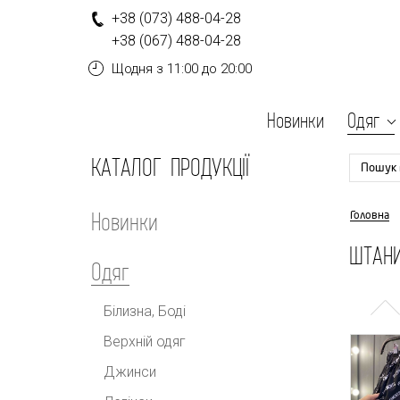
+
3
8
(0
7
3
)
4
8
8-
0
4-
2
8
+
3
8
(0
6
7
)
4
8
8-
0
4-
2
8
Щодня
з 11:00 до 20:00
Новинки
Одяг
КАТАЛОГ ПРОДУКЦІЇ
Пошук 
Новинки
Головна
ШТАНИ
Одяг
Білизна, Боді
Верхній одяг
Джинси