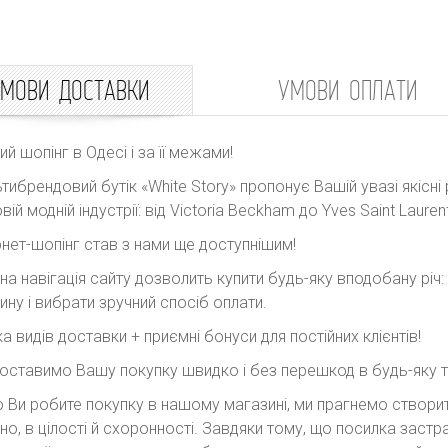
МОВИ ДОСТАВКИ
УМОВИ ОПЛАТИ
ний шопінг в Одесі і за її межами!
тибрендовий бутік «White Story» пропонує Вашій увазі якісні 
вій модній індустрії: від Victoria Beckham до Yves Saint Laurent
рнет-шопінг став з нами ще доступнішим!
на навігація сайту дозволить купити будь-яку вподобану річ
ину і вибрати зручний спосіб оплати.
ка видів доставки + приємні бонуси для постійних клієнтів!
оставимо Вашу покупку швидко і без перешкод в будь-яку точ
 Ви робите покупку в нашому магазині, ми прагнемо створити
но, в цілості й схоронності. Завдяки тому, що посилка заст