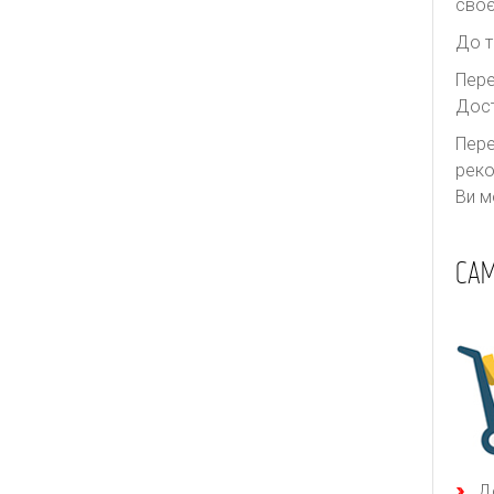
своє
До т
Пере
Дост
Пере
реко
Ви м
САМ
Д