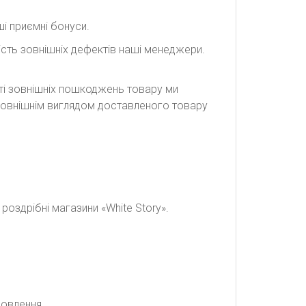
і приємні бонуси.
сть зовнішніх дефектів наші менеджери.
сті зовнішніх пошкоджень товару ми
а зовнішнім виглядом доставленого товару
оздрібні магазини «White Story».
мовлення.