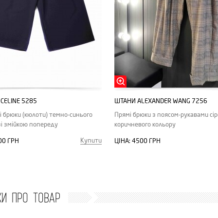
CELINE 5285
ШТАНИ ALEXANDER WANG 7256
і брюки (кюлоти) темно-синього
Прямі брюки з поясом-рукавами сір
зі змійкою попереду
коричневого кольору
Купити
00 ГРН
ЦІНА:
4500 ГРН
КИ ПРО ТОВАР