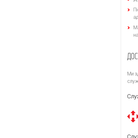
П
а
М
н
ДОС
Ми з
служ
Слу
Слу