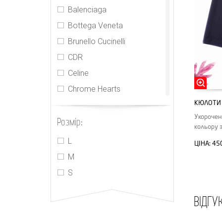
Balenciaga
Bottega Veneta
Brunello Cucinelli
CDR
Celine
Chrome Hearts
КЮЛОТИ 
Jamie Wei Huang
Укорочен
Розмір:
Jasmine
кольору 
Kimhekim
L
ЦІНА:
45
Maje
M
MIU MIU
S
MM6 Maison Margiela
ВІДГУ
Monse
Off-White