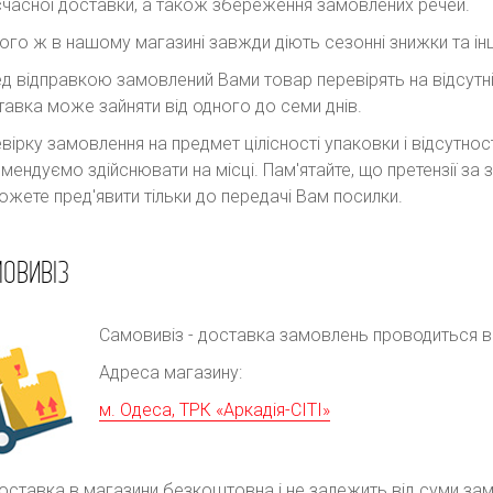
часної доставки, а також збереження замовлених речей.
ого ж в нашому магазині завжди діють сезонні знижки та інш
д відправкою замовлений Вами товар перевірять на відсутні
авка може зайняти від одного до семи днів.
вірку замовлення на предмет цілісності упаковки і відсутно
мендуємо здійснювати на місці. Пам'ятайте, що претензії з
ожете пред'явити тільки до передачі Вам посилки.
ОВИВІЗ
Самовивіз - доставка замовлень проводиться в р
Адреса магазину:
м. Одеса, ТРК «Аркадія-СІТІ»
оставка в магазини безкоштовна і не залежить від суми за