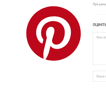
Palm Angels
Про дани
PRADA
Push Botton
ОЦІНІТ
Push Button
R13
The Attico
The Row
Valentino
Vetements
White Story
YCH
Yves Saint Laurent