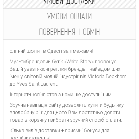
УМОВИ ДОСТАВКИ
УМОВИ ОПЛАТИ
ПОВЕРНЕННЯ І ОБМІН
Елітний шопінг в Одесі і за її межами!
Мультибрендовий бутік «White Story» пропонує
Вашій увазі якісні репліки брендів - найвідоміших
імен у світовій модній індустрії: від Victoria Beckham
до Yves Saint Laurent.
Інтернет-шопінг став з нами ще доступнішим!
Зручна навігація сайту дозволить купити будь-яку
вподобану річ: для цього Вам достатньо додати
товар в корзину і вибрати зручний спосіб оплати.
Кілька видів доставки + приємні бонуси для
постійних клієнтів!