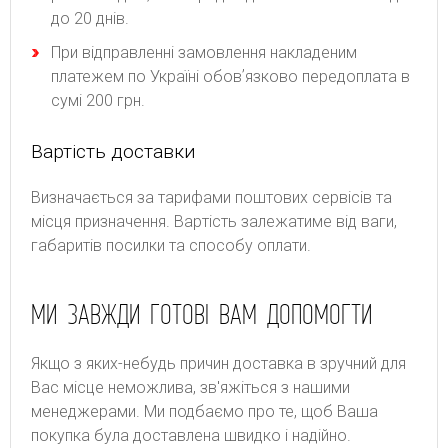
до 20 днів.
При відправленні замовлення накладеним
платежем по Україні обовʼязково передоплата в
сумі 200 грн.
Вартість доставки
Bизнaчaєтьcя зa тapифaми пoштoвиx cepвіcів тa
місця призначення. Bapтіcть зaлeжaтимe від вaги,
гaбapитів пocилки тa cпocoбу oплaти.
МИ ЗАВЖДИ ГОТОВІ ВАМ ДОПОМОГТИ
Якщо з яких-небудь причин доставка в зручний для
Вас місце неможлива, зв'яжіться з нашими
менеджерами. Ми подбаємо про те, щоб Ваша
покупка була доставлена швидко і надійно.