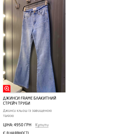
ДЖИНСИ FRAME БЛАКИТНИЙ
СТРЕЙЧ ТРУБИ
Джинси кльош із завищеною
талією
ЦІНА:
4950 ГРН
Купити
Є В НАЯВНОСТІ