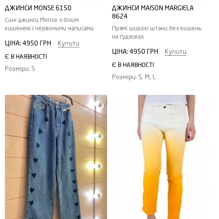
ДЖИНСИ MONSE 6150
ДЖИНСИ MAISON MARGIELA
8624
Сині джинси Monse з білим
кишенею і червоними написами
Прямі широкі штани без кишень
на ґудзиках
ЦІНА:
4950 ГРН
Купити
ЦІНА:
4950 ГРН
Купити
Є В НАЯВНОСТІ
Є В НАЯВНОСТІ
Розміри: S
Розміри: S, M, L