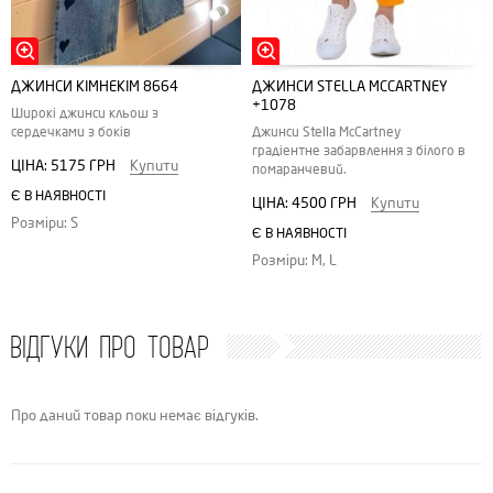
ДЖИНСИ KIMHEKIM 8664
ДЖИНСИ STELLA MCCARTNEY
+1078
Широкі джинси кльош з
сердечками з боків
Джинси Stella McCartney
градіентне забарвлення з білого в
ЦІНА:
5175 ГРН
Купити
помаранчевий.
Є В НАЯВНОСТІ
ЦІНА:
4500 ГРН
Купити
Розміри: S
Є В НАЯВНОСТІ
Розміри: M, L
ВІДГУКИ ПРО ТОВАР
Про даний товар поки немає відгуків.