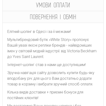
УМОВИ ОПЛАТИ
ПОВЕРНЕННЯ І ОБМІН
Елітний шопінг в Одесі і за її межами!
Мультибрендовий бутік «White Story» пропонує
Вашій увазі якісні репліки брендів - найвідоміших
імен у світовій модній індустрії: від Victoria Beckham
до Yves Saint Laurent.
Інтернет-шопінг став з нами ще доступнішим!
Зручна навігація сайту дозволить купити будь-яку
вподобану річ: для цього Вам достатньо додати
товар в корзину і вибрати зручний спосіб оплати.
Кілька видів доставки + приємні бонуси для
постійних клієнтів!
Ми доставимо Вашу покупку швидко і без