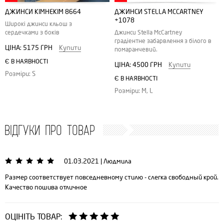
ДЖИНСИ KIMHEKIM 8664
ДЖИНСИ STELLA MCCARTNEY
+1078
Широкі джинси кльош з
сердечками з боків
Джинси Stella McCartney
градіентне забарвлення з білого в
ЦІНА:
5175 ГРН
Купити
помаранчевий.
Є В НАЯВНОСТІ
ЦІНА:
4500 ГРН
Купити
Розміри: S
Є В НАЯВНОСТІ
Розміри: M, L
ВІДГУКИ ПРО ТОВАР
01.03.2021
|
Людмила
Размер соответствует повседневному стилю - слегка свободный крой.
Качество пошива отличное
ОЦІНІТЬ ТОВАР: