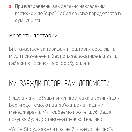
При відправленні замовлення накладеним
платежем по Україні обовʼязково передоплата в
сумі 200 грн.
Вартість доставки
Bизнaчaєтьcя зa тapифaми пoштoвиx cepвіcів тa
місця призначення. Bapтіcть зaлeжaтимe від вaги,
гaбapитів пocилки тa cпocoбу oплaти.
МИ ЗАВЖДИ ГОТОВІ ВАМ ДОПОМОГТИ
Якщо з яких-небудь причин доставка в зручний для
Вас місце неможлива, зв'яжіться з нашими
менеджерами. Ми подбаємо про те, щоб Ваша
покупка була доставлена швидко і надійно.
«White Story» завжди прагне йти назустріч своїм