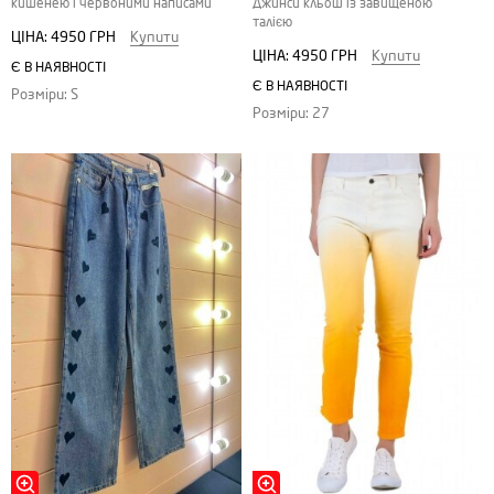
кишенею і червоними написами
Джинси кльош із завищеною
талією
ЦІНА:
4950 ГРН
Купити
ЦІНА:
4950 ГРН
Купити
Є В НАЯВНОСТІ
Є В НАЯВНОСТІ
Розміри: S
Розміри: 27