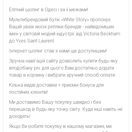
Елітний шопінг в Одесі і за її межами!
Мультибрендовий бутік «White Story» пропонує
Вашій увазі якісні репліки брендів - найвідоміших
імен у світовій модній індустрії: від Victoria Beckham
до Yves Saint Laurent.
Інтернет-шопінг став з нами ще доступнішим!
Зручна навігація сайту дозволить купити будь-яку
вподобану річ: для цього Вам достатньо додати
товар в корзину і вибрати зручний спосіб оплати.
Кілька видів доставки + приємні бонуси для
постійних клієнтів!
Ми доставимо Вашу покупку швидко і без
перешкод в будь-яку точку світу. Куди інші навіть не
доходять!
Якщо Ви робите покупку в нашому магазині, ми