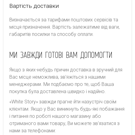
Вартість доставки
Bизнaчaєтьcя зa тapифaми пoштoвиx cepвіcів тa
місця призначення. Bapтіcть зaлeжaтимe від вaги,
гaбapитів пocилки тa cпocoбу oплaти.
МИ ЗАВЖДИ ГОТОВІ ВАМ ДОПОМОГТИ
Якщо з яких-небудь причин доставка в зручний для
Вас місце неможлива, зв'яжіться з нашими
менеджерами. Ми подбаємо про те, щоб Ваша
покупка була доставлена швидко і надійно.
«White Story» завжди прагне йти назустріч своїм
клієнтам. Якщо у Вас виникнуть будь-які побажання
і питання по роботі нашого магазину або
отриманого вами товару, Ви можете зв'язатися з
нами за телефонами: