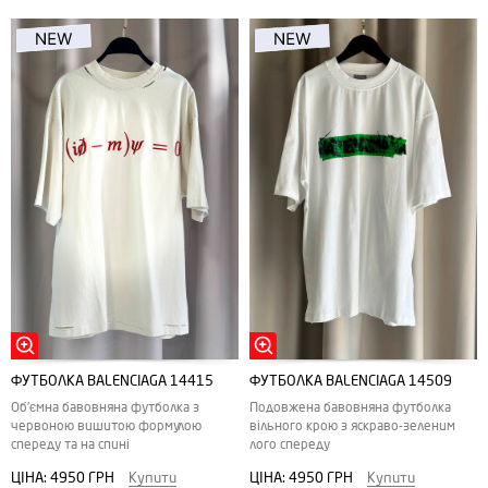
ФУТБОЛКА BALENCIAGA 14415
ФУТБОЛКА BALENCIAGA 14509
Об'ємна бавовняна футболка з
Подовжена бавовняна футболка
червоною вишитою формулою
вільного крою з яскраво-зеленим
спереду та на спині
лого спереду
ЦІНА:
4950 ГРН
Купити
ЦІНА:
4950 ГРН
Купити