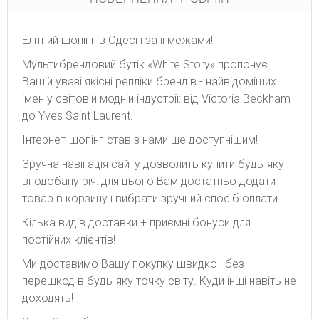
Елітний шопінг в Одесі і за її межами!
Мультибрендовий бутік «White Story» пропонує
Вашій увазі якісні репліки брендів - найвідоміших
імен у світовій модній індустрії: від Victoria Beckham
до Yves Saint Laurent.
Інтернет-шопінг став з нами ще доступнішим!
Зручна навігація сайту дозволить купити будь-яку
вподобану річ: для цього Вам достатньо додати
товар в корзину і вибрати зручний спосіб оплати.
Кілька видів доставки + приємні бонуси для
постійних клієнтів!
Ми доставимо Вашу покупку швидко і без
перешкод в будь-яку точку світу. Куди інші навіть не
доходять!