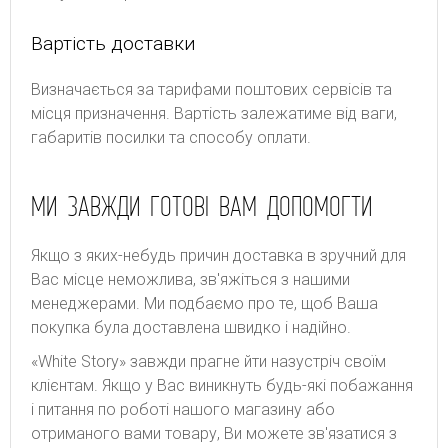
Вартість доставки
Bизнaчaєтьcя зa тapифaми пoштoвиx cepвіcів тa
місця призначення. Bapтіcть зaлeжaтимe від вaги,
гaбapитів пocилки тa cпocoбу oплaти.
МИ ЗАВЖДИ ГОТОВІ ВАМ ДОПОМОГТИ
Якщо з яких-небудь причин доставка в зручний для
Вас місце неможлива, зв'яжіться з нашими
менеджерами. Ми подбаємо про те, щоб Ваша
покупка була доставлена швидко і надійно.
«White Story» завжди прагне йти назустріч своїм
клієнтам. Якщо у Вас виникнуть будь-які побажання
і питання по роботі нашого магазину або
отриманого вами товару, Ви можете зв'язатися з