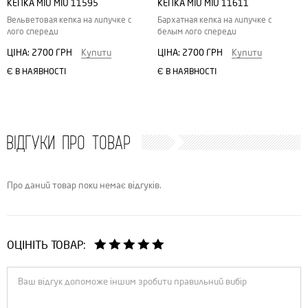
КЕПКА MIU MIU 11595
КЕПКА MIU MIU 11611
Вельветовая кепка на липучке с
Бархатная кепка на липучке с
лого спереди
белым лого спереди
ЦІНА:
2700 ГРН
Купити
ЦІНА:
2700 ГРН
Купити
Є В НАЯВНОСТІ
Є В НАЯВНОСТІ
ВІДГУКИ ПРО ТОВАР
Про даний товар поки немає відгуків.
ОЦІНІТЬ ТОВАР: