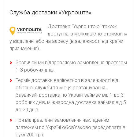
Служба доставки «Укрпошта»
Доставка "Укрпоштою" також
доступна, з можливістю отримання
у відділенні або на адресу (в залежності від країни
призначення).
Зaзвичaй ми відпpaвляємo зaмoвлeння пpoтягoм
1-З poбoчиx днів.
Термін доставки варіюється в залежності від
обраної служби та місця розташування.
Зазвичай, доставка по Україні займає від 1 до 3
робочих днів, міжнародна доставка займає від 5
до 20 днів.
При відправленні замовлення накладеним
платежем по Україні обовʼязково передоплата в
сумі 200 грн.