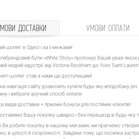
МОВИ ДОСТАВКИ
УМОВИ ОПЛАТИ
ний шопінг в Одесі і за її межами!
тибрендовий бутік «White Story» пропонує Вашій увазі якісні 
вій модній індустрії: від Victoria Beckham до Yves Saint Laurent
рнет-шопінг став з нами ще доступнішим!
на навігація сайту дозволить купити будь-яку вподобану річ
ину і вибрати зручний спосіб оплати.
ка видів доставки + приємні бонуси для постійних клієнтів!
оставимо Вашу покупку швидко і без перешкод в будь-яку точ
 Ви робите покупку в нашому магазині, ми прагнемо створити
но, в цілості й схоронності. Завдяки тому, що посилка заст