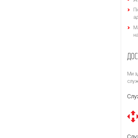
П
а
М
н
ДОС
Ми з
служ
Слу
Слу