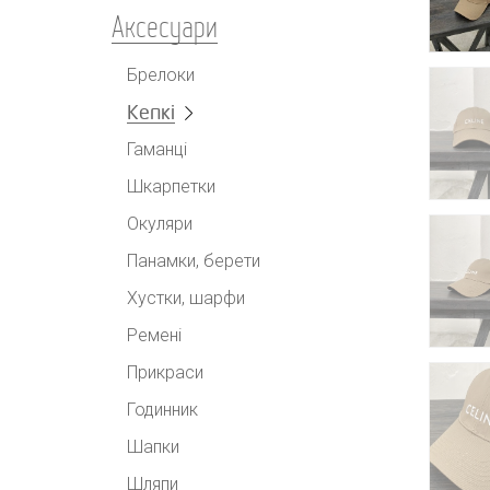
Аксесуари
Брелоки
Кепкі
Гаманці
Шкарпетки
Окуляри
Панамки, берети
Хустки, шарфи
Ремені
Прикраси
Годинник
Шапки
Шляпи