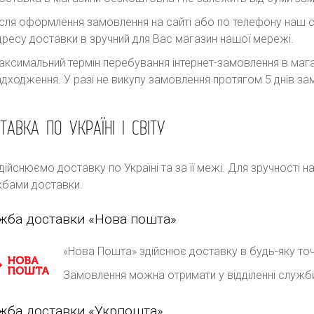
ісля оформлення замовлення на сайті або по телефону наш с
дресу доставки в зручний для Вас магазин нашої мережі.
аксимальний термін перебування інтернет-замовлення в магаз
адходження. У разі не викупу замовлення протягом 5 днів 
ТАВКА ПО УКРАЇНІ І СВІТУ
дійснюємо доставку по Україні та за її межі. Для зручності 
бами доставки.
жба доставки «Нова пошта»
«Нова Пошта» здійснює доставку в будь-яку точ
Замовлення можна отримати у відділенні служб
жба доставки «Укрпошта»