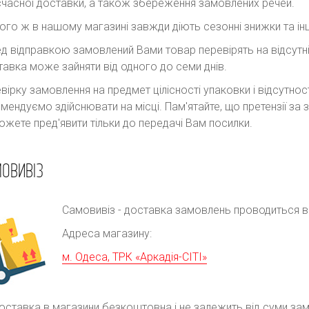
часної доставки, а також збереження замовлених речей.
ого ж в нашому магазині завжди діють сезонні знижки та інш
д відправкою замовлений Вами товар перевірять на відсутні
авка може зайняти від одного до семи днів.
вірку замовлення на предмет цілісності упаковки і відсутно
мендуємо здійснювати на місці. Пам'ятайте, що претензії з
ожете пред'явити тільки до передачі Вам посилки.
ОВИВІЗ
Самовивіз - доставка замовлень проводиться в р
Адреса магазину:
м. Одеса, ТРК «Аркадія-СІТІ»
оставка в магазини безкоштовна і не залежить від суми за