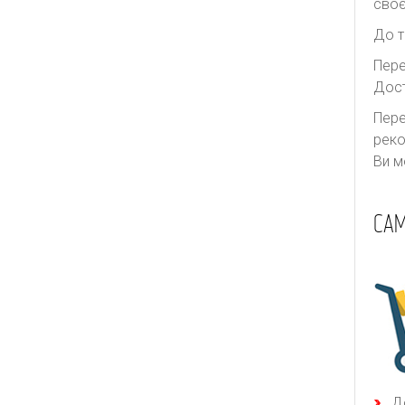
своє
До т
Пере
Дост
Пере
реко
Ви м
САМ
Д