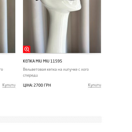
КЕПКА MIU MIU 11595
го
Вельветовая кепка на липучке с лого
спереди
Купити
Купити
ЦІНА:
2700 ГРН