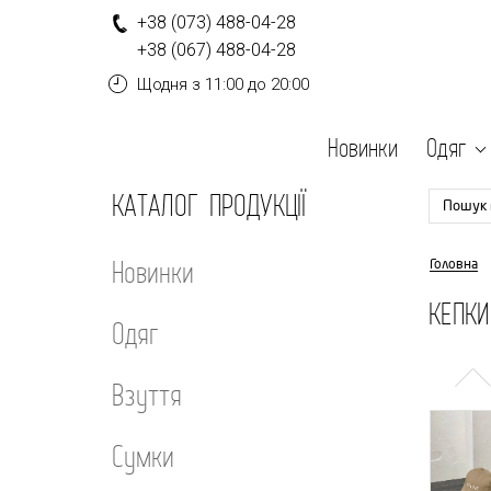
+
3
8
(0
7
3
)
4
8
8-
0
4-
2
8
+
3
8
(0
6
7
)
4
8
8-
0
4-
2
8
Щодня
з 11:00 до 20:00
Новинки
Одяг
КАТАЛОГ ПРОДУКЦІЇ
Пошук 
Новинки
Головна
КЕПКИ
Одяг
Взуття
Сумки