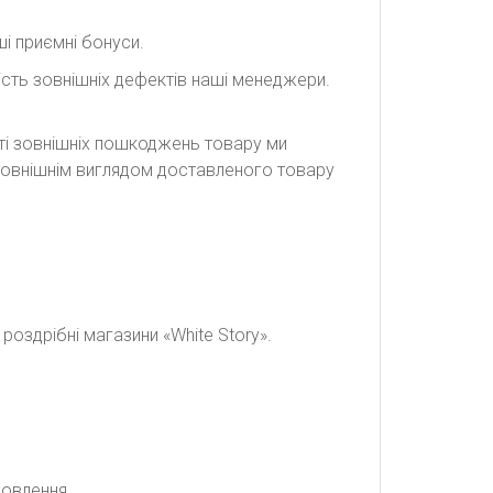
і приємні бонуси.
сть зовнішніх дефектів наші менеджери.
сті зовнішніх пошкоджень товару ми
а зовнішнім виглядом доставленого товару
оздрібні магазини «White Story».
мовлення.