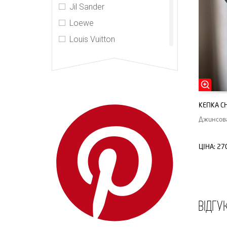
Jil Sander
Loewe
Louis Vuitton
MIU MIU
Palm Angels
Peaceminusone
PRADA
КЕПКА C
SMFK
Джинсова
Yves Saint Laurent
ЦІНА:
27
ВІДГУ