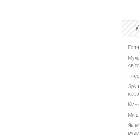
У
Еліт
Муль
світо
Інте
Зруч
корз
Кіль
Ми д
Якщо
вчас