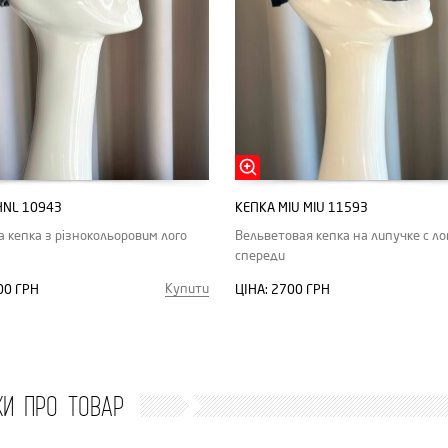
HNL 10943
КЕПКА MIU MIU 11593
 кепка з різнокольоровим лого
Вельветовая кепка на липучке с ло
спереди
Купити
00 ГРН
ЦІНА:
2700 ГРН
КИ ПРО ТОВАР