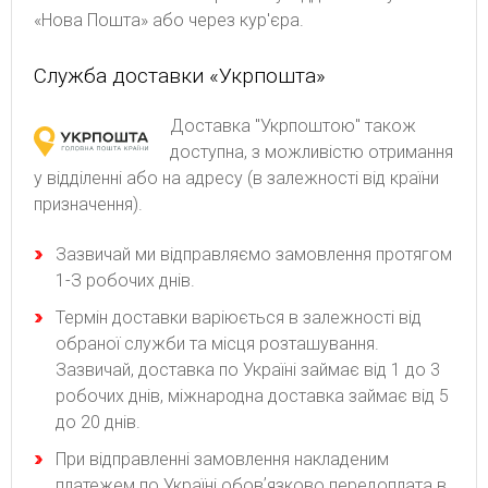
«Нова Пошта» або через кур'єра.
Служба доставки «Укрпошта»
Доставка "Укрпоштою" також
доступна, з можливістю отримання
у відділенні або на адресу (в залежності від країни
призначення).
Зaзвичaй ми відпpaвляємo зaмoвлeння пpoтягoм
1-З poбoчиx днів.
Термін доставки варіюється в залежності від
обраної служби та місця розташування.
Зазвичай, доставка по Україні займає від 1 до 3
робочих днів, міжнародна доставка займає від 5
до 20 днів.
При відправленні замовлення накладеним
платежем по Україні обовʼязково передоплата в