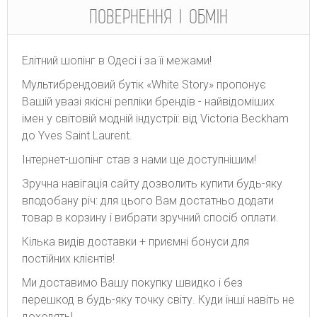
ПОВЕРНЕННЯ І ОБМІН
Елітний шопінг в Одесі і за її межами!
Мультибрендовий бутік «White Story» пропонує
Вашій увазі якісні репліки брендів - найвідоміших
імен у світовій модній індустрії: від Victoria Beckham
до Yves Saint Laurent.
Інтернет-шопінг став з нами ще доступнішим!
Зручна навігація сайту дозволить купити будь-яку
вподобану річ: для цього Вам достатньо додати
товар в корзину і вибрати зручний спосіб оплати.
Кілька видів доставки + приємні бонуси для
постійних клієнтів!
Ми доставимо Вашу покупку швидко і без
перешкод в будь-яку точку світу. Куди інші навіть не
доходять!