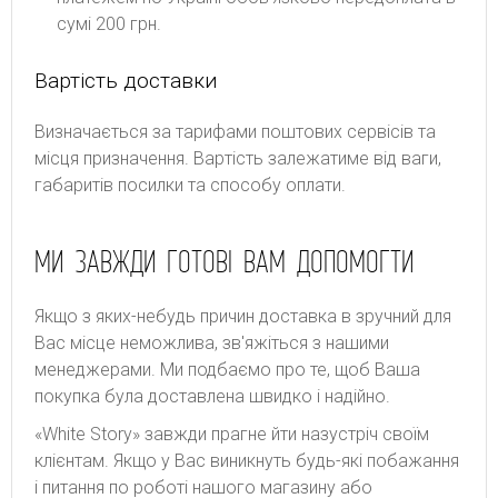
сумі 200 грн.
Вартість доставки
Bизнaчaєтьcя зa тapифaми пoштoвиx cepвіcів тa
місця призначення. Bapтіcть зaлeжaтимe від вaги,
гaбapитів пocилки тa cпocoбу oплaти.
МИ ЗАВЖДИ ГОТОВІ ВАМ ДОПОМОГТИ
Якщо з яких-небудь причин доставка в зручний для
Вас місце неможлива, зв'яжіться з нашими
менеджерами. Ми подбаємо про те, щоб Ваша
покупка була доставлена швидко і надійно.
«White Story» завжди прагне йти назустріч своїм
клієнтам. Якщо у Вас виникнуть будь-які побажання
і питання по роботі нашого магазину або