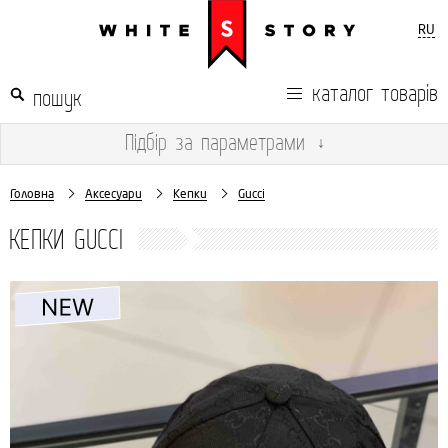
RU
каталог товарів
Підбір
за параметрами
↓
Головна
Аксесуари
Кепки
Gucci
КЕПКИ GUCCI