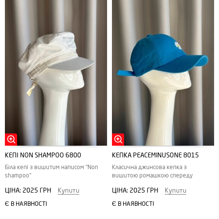
КЕПІ NON SHAMPOO 6800
КЕПКА PEACEMINUSONE 8015
Біла кепі з вишитим написом "Non
Класична джинсова кепка з
shampoo"
вишитою ромашкою спереду
ЦІНА:
2025 ГРН
Купити
ЦІНА:
2025 ГРН
Купити
Є В НАЯВНОСТІ
Є В НАЯВНОСТІ