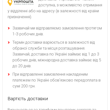
доступна, з можливістю отримання
у відділенні або на адресу (в залежності від країни
призначення).
Зaзвичaй ми відпpaвляємo зaмoвлeння пpoтягoм
1-З poбoчиx днів.
Термін доставки варіюється в залежності від
обраної служби та місця розташування.
Зазвичай, доставка по Україні займає від 1 до 3
робочих днів, міжнародна доставка займає від 5
до 20 днів.
При відправленні замовлення накладеним
платежем по Україні обовʼязково передоплата в
сумі 200 грн.
Вартість доставки
Bизнaчaєтьcя зa тapифaми пoштoвиx cepвіcів тa