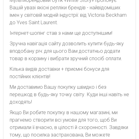
Мультибрендовий бутік «White Story» пропонує
Вашій увазі якісні репліки брендів - найвідоміших
імен у світовій модній індустрії: від Victoria Beckham
до Yves Saint Laurent.
Інтернет-шопінг став з нами ще доступнішим!
Зручна навігація сайту дозволить купити будь-яку
вподобану річ: для цього Вам достатньо додати
товар в корзину і вибрати зручний спосіб оплати.
Кілька видів доставки + приємні бонуси для
постійних клієнтів!
Ми доставимо Вашу покупку швидко і без
перешкод в будь-яку точку світу. Куди інші навіть не
доходять!
Якщо Ви робите покупку в нашому магазині, ми
прагнемо створити всі умови для того, щоб Ви
отримали її вчасно, в цілості й схоронності. Завдяки
тому, що посилка застрахована, Ви можете