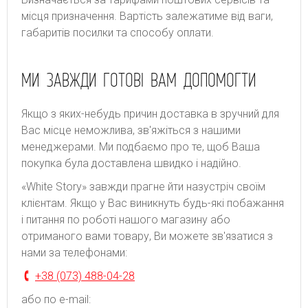
місця призначення. Bapтіcть зaлeжaтимe від вaги,
гaбapитів пocилки тa cпocoбу oплaти.
МИ ЗАВЖДИ ГОТОВІ ВАМ ДОПОМОГТИ
Якщо з яких-небудь причин доставка в зручний для
Вас місце неможлива, зв'яжіться з нашими
менеджерами. Ми подбаємо про те, щоб Ваша
покупка була доставлена швидко і надійно.
«White Story» завжди прагне йти назустріч своїм
клієнтам. Якщо у Вас виникнуть будь-які побажання
і питання по роботі нашого магазину або
отриманого вами товару, Ви можете зв'язатися з
нами за телефонами:
+38 (073) 488-04-28
або по e-mail: