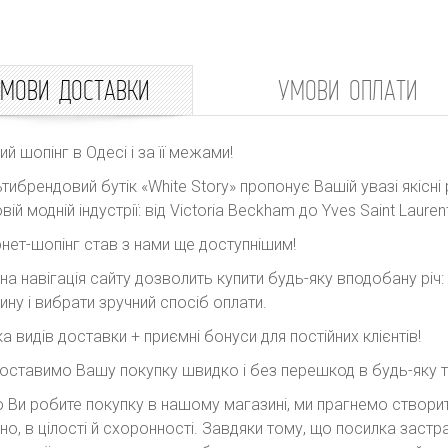
МОВИ ДОСТАВКИ
УМОВИ ОПЛАТИ
ний шопінг в Одесі і за її межами!
тибрендовий бутік «White Story» пропонує Вашій увазі якісні 
вій модній індустрії: від Victoria Beckham до Yves Saint Laurent
рнет-шопінг став з нами ще доступнішим!
на навігація сайту дозволить купити будь-яку вподобану річ
ину і вибрати зручний спосіб оплати.
ка видів доставки + приємні бонуси для постійних клієнтів!
оставимо Вашу покупку швидко і без перешкод в будь-яку точ
 Ви робите покупку в нашому магазині, ми прагнемо створити
но, в цілості й схоронності. Завдяки тому, що посилка заст