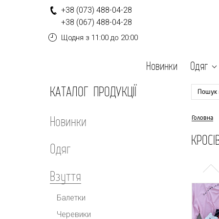
+
3
8
(0
7
3
)
4
8
8-
0
4-
2
8
+
3
8
(0
6
7
)
4
8
8-
0
4-
2
8
Щодня
з 11:00 до 20:00
Новинки
Одяг
КАТАЛОГ ПРОДУКЦІЇ
Пошук 
Новинки
Головна
КРОСІ
Одяг
Взуття
Балетки
Черевики