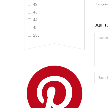
42
Про дани
43
44
ОЦІНІТ
45
230