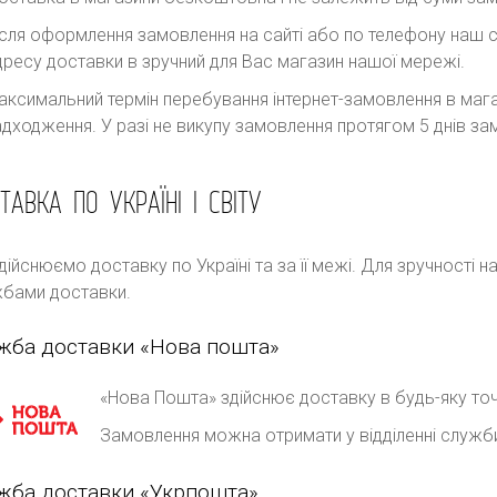
ісля оформлення замовлення на сайті або по телефону наш с
дресу доставки в зручний для Вас магазин нашої мережі.
аксимальний термін перебування інтернет-замовлення в магаз
адходження. У разі не викупу замовлення протягом 5 днів 
ТАВКА ПО УКРАЇНІ І СВІТУ
дійснюємо доставку по Україні та за її межі. Для зручності 
бами доставки.
жба доставки «Нова пошта»
«Нова Пошта» здійснює доставку в будь-яку точ
Замовлення можна отримати у відділенні служб
жба доставки «Укрпошта»