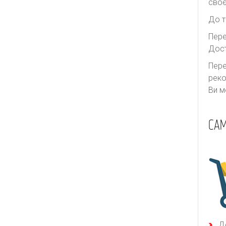
своє
До т
Пере
Дост
Пере
реко
Ви м
САМ
Д