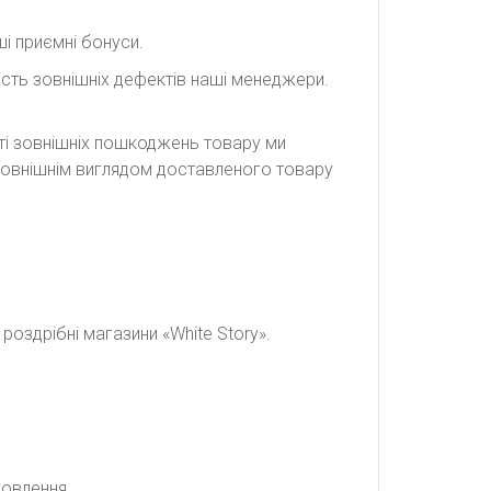
і приємні бонуси.
сть зовнішніх дефектів наші менеджери.
сті зовнішніх пошкоджень товару ми
а зовнішнім виглядом доставленого товару
оздрібні магазини «White Story».
мовлення.