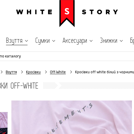
Взуття
Сумки
Аксесуари
Знижки
Б
по каталогу
Взуття
Кросівки
Off-White
Кросівки off white білий з чорним
ВКИ OFF-WHITE