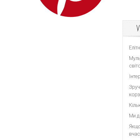
У
Еліт
Муль
світо
Інте
Зруч
корз
Кіль
Ми д
Якщо
вчас