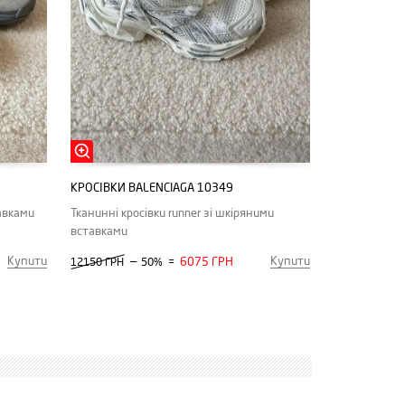
КРОСІВКИ BALENCIAGA 10349
авками
Тканинні кросівки runner зі шкіряними
вставками
Купити
Купити
—
6075 ГРН
12150 ГРН
50%
=