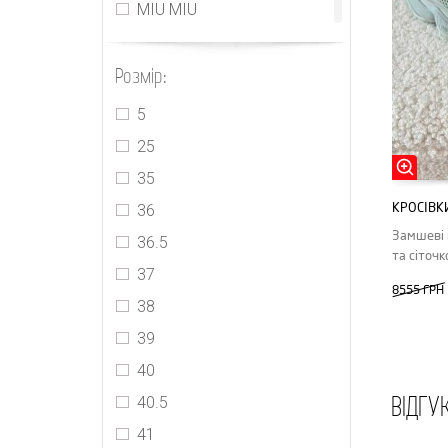
MIU MIU
MM6 Maison Margiela
Розмір:
Off-White
PRADA
5
Stella McCartney
25
Yeezy
35
КРОСІВК
36
Замшеві 
36.5
та сіточ
37
8555 ГРН
38
39
40
ВІДГУ
40.5
41