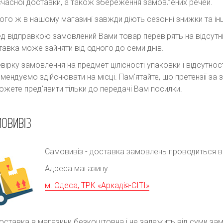
часної доставки, а також збереження замовлених речей.
ого ж в нашому магазині завжди діють сезонні знижки та інш
д відправкою замовлений Вами товар перевірять на відсутні
авка може зайняти від одного до семи днів.
вірку замовлення на предмет цілісності упаковки і відсутно
мендуємо здійснювати на місці. Пам'ятайте, що претензії з
ожете пред'явити тільки до передачі Вам посилки.
ОВИВІЗ
Самовивіз - доставка замовлень проводиться в р
Адреса магазину:
м. Одеса, ТРК «Аркадія-СІТІ»
оставка в магазини безкоштовна і не залежить від суми за