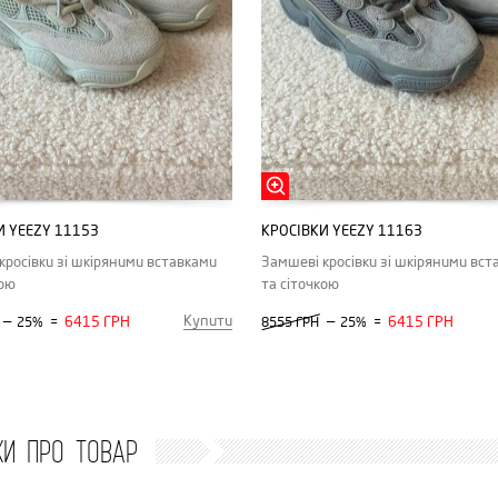
И YEEZY 11153
КРОСІВКИ YEEZY 11163
кросівки зі шкіряними вставками
Замшеві кросівки зі шкіряними вст
кою
та сіточкою
Купити
—
6415 ГРН
—
6415 ГРН
25%
=
8555 ГРН
25%
=
КИ ПРО ТОВАР