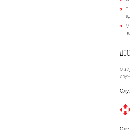
П
а
М
н
ДОС
Ми з
служ
Слу
Слу