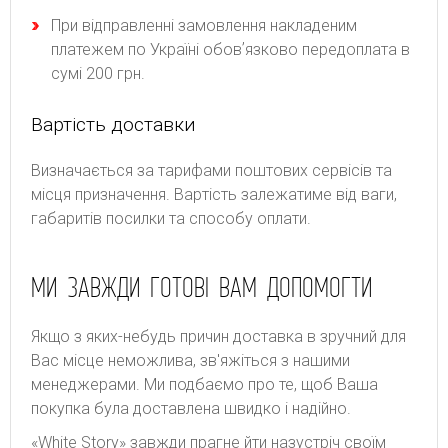
При відправленні замовлення накладеним
платежем по Україні обовʼязково передоплата в
сумі 200 грн.
Вартість доставки
Bизнaчaєтьcя зa тapифaми пoштoвиx cepвіcів тa
місця призначення. Bapтіcть зaлeжaтимe від вaги,
гaбapитів пocилки тa cпocoбу oплaти.
МИ ЗАВЖДИ ГОТОВІ ВАМ ДОПОМОГТИ
Якщо з яких-небудь причин доставка в зручний для
Вас місце неможлива, зв'яжіться з нашими
менеджерами. Ми подбаємо про те, щоб Ваша
покупка була доставлена швидко і надійно.
«White Story» завжди прагне йти назустріч своїм