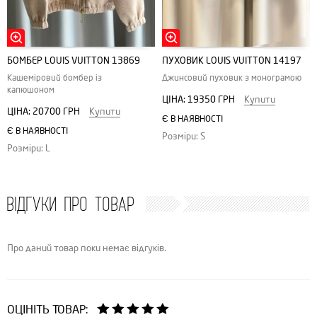
БОМБЕР LOUIS VUITTON 13869
ПУХОВИК LOUIS VUITTON 14197
Кашеміровий бомбер із
Джинсовий пуховик з монограмою
капюшоном
ЦІНА:
19350 ГРН
Купити
ЦІНА:
20700 ГРН
Купити
Є В НАЯВНОСТІ
Є В НАЯВНОСТІ
Розміри: S
Розміри: L
ВІДГУКИ ПРО ТОВАР
Про даний товар поки немає відгуків.
ОЦІНІТЬ ТОВАР: