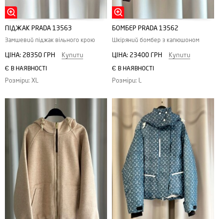
ПІДЖАК PRADA 13563
БОМБЕР PRADA 13562
Замшевий піджак вільного крою
Шкіряний бомбер з капюшоном
ЦІНА:
28350 ГРН
Купити
ЦІНА:
23400 ГРН
Купити
Є В НАЯВНОСТІ
Є В НАЯВНОСТІ
Розміри: XL
Розміри: L