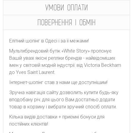
УМОВИ ОПЛАТИ
ПОВЕРНЕННЯ І ОБМІН
Елітний шопінг в Одесі і за її межами!
Мультибрендовий бутік «White Story» пропонує
Вашій увазі якісні репліки брендів - найвідоміших
імен у світовій модній індустрії: від Victoria Beckham
до Yves Saint Laurent.
Інтернет-шопінг став з нами ще доступнішим!
Зручна навігація сайту дозволить купити будь-яку
вподобану річ: для цього Вам достатньо додати
товар в корзину і вибрати зручний спосіб оплати.
Кілька видів доставки + приємні бонуси для
постійних клієнтів!