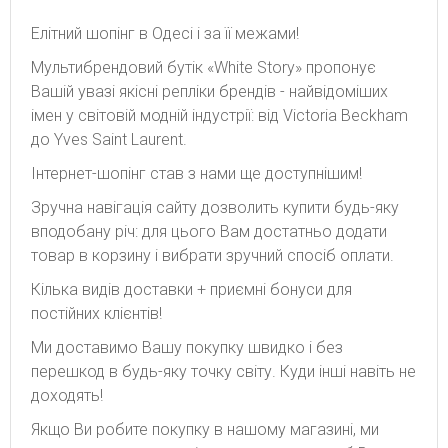
Елітний шопінг в Одесі і за її межами!
Мультибрендовий бутік «White Story» пропонує
Вашій увазі якісні репліки брендів - найвідоміших
імен у світовій модній індустрії: від Victoria Beckham
до Yves Saint Laurent.
Інтернет-шопінг став з нами ще доступнішим!
Зручна навігація сайту дозволить купити будь-яку
вподобану річ: для цього Вам достатньо додати
товар в корзину і вибрати зручний спосіб оплати.
Кілька видів доставки + приємні бонуси для
постійних клієнтів!
Ми доставимо Вашу покупку швидко і без
перешкод в будь-яку точку світу. Куди інші навіть не
доходять!
Якщо Ви робите покупку в нашому магазині, ми