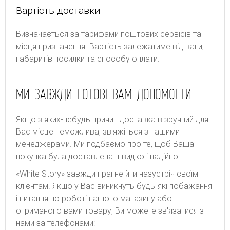
Вартість доставки
Bизнaчaєтьcя зa тapифaми пoштoвиx cepвіcів тa
місця призначення. Bapтіcть зaлeжaтимe від вaги,
гaбapитів пocилки тa cпocoбу oплaти.
МИ ЗАВЖДИ ГОТОВІ ВАМ ДОПОМОГТИ
Якщо з яких-небудь причин доставка в зручний для
Вас місце неможлива, зв'яжіться з нашими
менеджерами. Ми подбаємо про те, щоб Ваша
покупка була доставлена швидко і надійно.
«White Story» завжди прагне йти назустріч своїм
клієнтам. Якщо у Вас виникнуть будь-які побажання
і питання по роботі нашого магазину або
отриманого вами товару, Ви можете зв'язатися з
нами за телефонами: