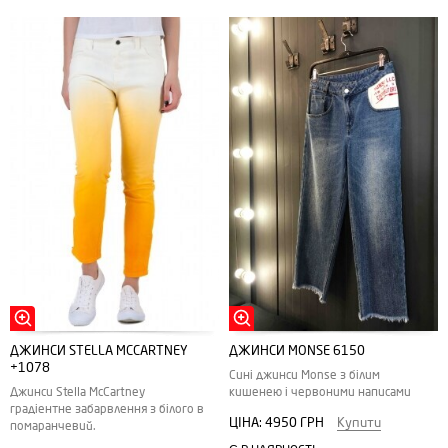
ДЖИНСИ STELLA MCCARTNEY
ДЖИНСИ MONSE 6150
+1078
Сині джинси Monse з білим
Джинси Stella McCartney
кишенею і червоними написами
градіентне забарвлення з білого в
ЦІНА:
4950 ГРН
Купити
помаранчевий.