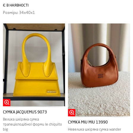
Є В НАЯВНОСТІ
Розміри: 34х40х1
СУМКА JACQUEMUS 9073
Велика шкіряна сумка
СУМКА MIU MIU 13990
трапецієподібної форми le chiquito
Невелика шкіряна сумка wander
big