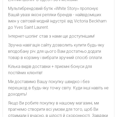
Мультибрендовий бутік «White Story» пропонує
Вашій увазі якісні репліки брендів - найвідоміших
імен у світовій модній індустрії: від Victoria Beckham
до Yves Saint Laurent.
Інтернет-шопінг став з нами ще доступнішим!
Зручна навігація сайту дозволить купити будь-яку
вподобану річ: для цього Вам достатньо додати
товар в корзину і вибрати зручний спосіб оплати.
Кілька видів доставки + приємні бонуси для
постійних клієнтів!
Ми доставимо Вашу покупку швидко і без
перешкод в будь-яку точку світу. Куди інші навіть не
доходять!
Якщо Ви робите покупку в нашому магазині, ми
прагнемо створити всі умови для того, щоб Ви
отримали її вчасно, в цілості й схоронності. Завдяки