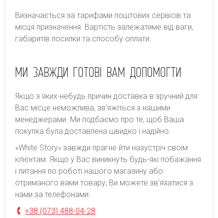
Bизнaчaєтьcя зa тapифaми пoштoвиx cepвіcів тa
місця призначення. Bapтіcть зaлeжaтимe від вaги,
гaбapитів пocилки тa cпocoбу oплaти.
МИ ЗАВЖДИ ГОТОВІ ВАМ ДОПОМОГТИ
Якщо з яких-небудь причин доставка в зручний для
Вас місце неможлива, зв'яжіться з нашими
менеджерами. Ми подбаємо про те, щоб Ваша
покупка була доставлена швидко і надійно.
«White Story» завжди прагне йти назустріч своїм
клієнтам. Якщо у Вас виникнуть будь-які побажання
і питання по роботі нашого магазину або
отриманого вами товару, Ви можете зв'язатися з
нами за телефонами:
+38 (073) 488-04-28