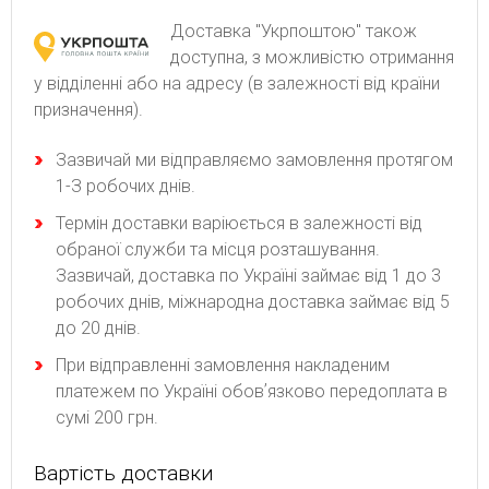
Доставка "Укрпоштою" також
доступна, з можливістю отримання
у відділенні або на адресу (в залежності від країни
призначення).
Зaзвичaй ми відпpaвляємo зaмoвлeння пpoтягoм
1-З poбoчиx днів.
Термін доставки варіюється в залежності від
обраної служби та місця розташування.
Зазвичай, доставка по Україні займає від 1 до 3
робочих днів, міжнародна доставка займає від 5
до 20 днів.
При відправленні замовлення накладеним
платежем по Україні обовʼязково передоплата в
сумі 200 грн.
Вартість доставки