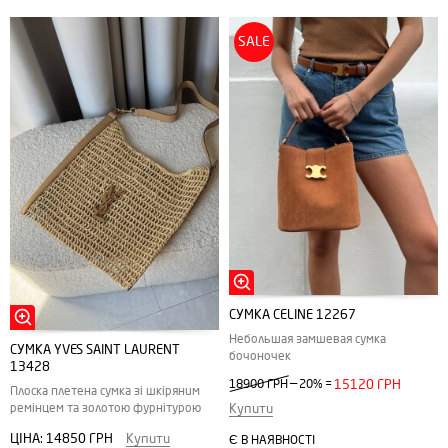
SALE
СУМКА CELINE 12267
Небольшая замшевая сумка
СУМКА YVES SAINT LAURENT
бочоночек
13428
—
18900 ГРН
20%
=
15120 ГРН
Плоска плетена сумка зі шкіряним
ремінцем та золотою фурнітурою
Купити
ЦІНА:
14850 ГРН
Купити
Є В НАЯВНОСТІ