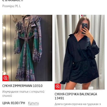
Є В НАЯВНОСТІ
Розміри: M, L
СУКНЯ ZIMMERMANN 10310
Изумрудное платье с открытой
СУКНЯ-СОРОЧКА BALENCIAGA
спиной
13491
ЦІНА:
8100 ГРН
Купити
Довга сукня-сорочка на гудзиках з