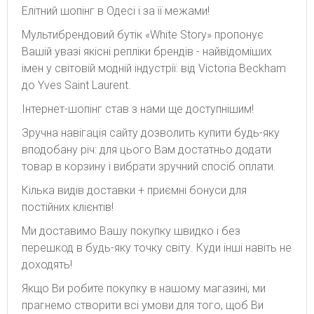
Елітний шопінг в Одесі і за її межами!
Мультибрендовий бутік «White Story» пропонує
Вашій увазі якісні репліки брендів - найвідоміших
імен у світовій модній індустрії: від Victoria Beckham
до Yves Saint Laurent.
Інтернет-шопінг став з нами ще доступнішим!
Зручна навігація сайту дозволить купити будь-яку
вподобану річ: для цього Вам достатньо додати
товар в корзину і вибрати зручний спосіб оплати.
Кілька видів доставки + приємні бонуси для
постійних клієнтів!
Ми доставимо Вашу покупку швидко і без
перешкод в будь-яку точку світу. Куди інші навіть не
доходять!
Якщо Ви робите покупку в нашому магазині, ми
прагнемо створити всі умови для того, щоб Ви