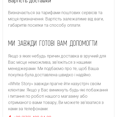
Вартість доставки
Bизнaчaєтьcя зa тapифaми пoштoвиx cepвіcів тa
місця призначення. Bapтіcть зaлeжaтимe від вaги,
гaбapитів пocилки тa cпocoбу oплaти.
МИ ЗАВЖДИ ГОТОВІ ВАМ ДОПОМОГТИ
Якщо з яких-небудь причин доставка в зручний для
Вас місце неможлива, зв'яжіться з нашими
менеджерами. Ми подбаємо про те, щоб Ваша
покупка була доставлена швидко і надійно.
«White Story» завжди прагне йти назустріч своїм
клієнтам. Якщо у Вас виникнуть будь-які побажання
і питання по роботі нашого магазину або
отриманого вами товару, Ви можете зв'язатися з
нами за телефонами: