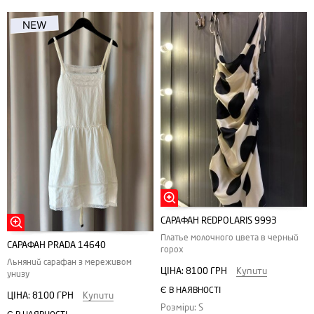
САРАФАН REDPOLARIS 9993
Платье молочного цвета в черный
САРАФАН PRADA 14640
горох
Льняний сарафан з мереживом
ЦІНА:
8100 ГРН
Купити
унизу
Є В НАЯВНОСТІ
ЦІНА:
8100 ГРН
Купити
Розміри: S