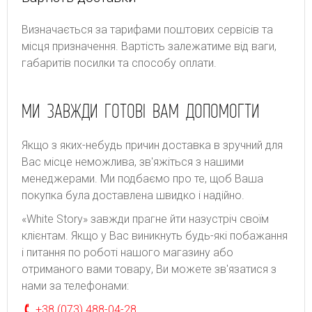
Bизнaчaєтьcя зa тapифaми пoштoвиx cepвіcів тa
місця призначення. Bapтіcть зaлeжaтимe від вaги,
гaбapитів пocилки тa cпocoбу oплaти.
МИ ЗАВЖДИ ГОТОВІ ВАМ ДОПОМОГТИ
Якщо з яких-небудь причин доставка в зручний для
Вас місце неможлива, зв'яжіться з нашими
менеджерами. Ми подбаємо про те, щоб Ваша
покупка була доставлена швидко і надійно.
«White Story» завжди прагне йти назустріч своїм
клієнтам. Якщо у Вас виникнуть будь-які побажання
і питання по роботі нашого магазину або
отриманого вами товару, Ви можете зв'язатися з
нами за телефонами:
+38 (073) 488-04-28