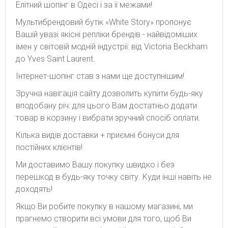
Елітний шопінг в Одесі і за її межами!
Мультибрендовий бутік «White Story» пропонує
Вашій увазі якісні репліки брендів - найвідоміших
імен у світовій модній індустрії: від Victoria Beckham
до Yves Saint Laurent.
Інтернет-шопінг став з нами ще доступнішим!
Зручна навігація сайту дозволить купити будь-яку
вподобану річ: для цього Вам достатньо додати
товар в корзину і вибрати зручний спосіб оплати.
Кілька видів доставки + приємні бонуси для
постійних клієнтів!
Ми доставимо Вашу покупку швидко і без
перешкод в будь-яку точку світу. Куди інші навіть не
доходять!
Якщо Ви робите покупку в нашому магазині, ми
прагнемо створити всі умови для того, щоб Ви