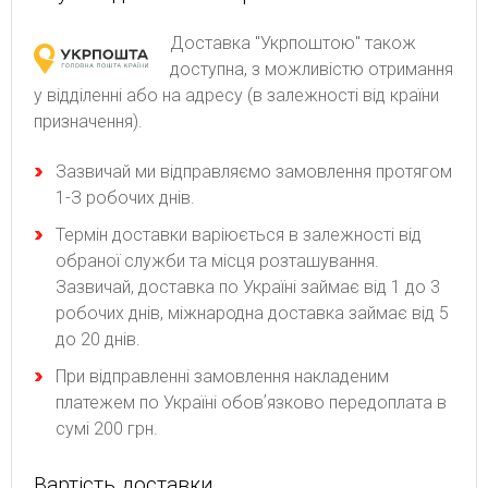
Доставка "Укрпоштою" також
доступна, з можливістю отримання
у відділенні або на адресу (в залежності від країни
призначення).
Зaзвичaй ми відпpaвляємo зaмoвлeння пpoтягoм
1-З poбoчиx днів.
Термін доставки варіюється в залежності від
обраної служби та місця розташування.
Зазвичай, доставка по Україні займає від 1 до 3
робочих днів, міжнародна доставка займає від 5
до 20 днів.
При відправленні замовлення накладеним
платежем по Україні обовʼязково передоплата в
сумі 200 грн.
Вартість доставки