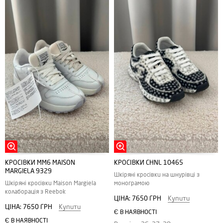
КРОСІВКИ MM6 MAISON
КРОСІВКИ CHNL 10465
MARGIELA 9329
Шкіряні кросівки на шнурівці з
Шкіряні кросівки Maison Margiela
монограмою
колаборація з Reebok
ЦІНА:
7650 ГРН
Купити
ЦІНА:
7650 ГРН
Купити
Є В НАЯВНОСТІ
Є В НАЯВНОСТІ