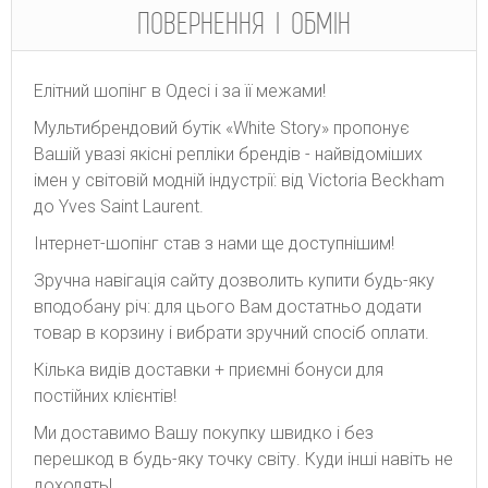
ПОВЕРНЕННЯ І ОБМІН
Елітний шопінг в Одесі і за її межами!
Мультибрендовий бутік «White Story» пропонує
Вашій увазі якісні репліки брендів - найвідоміших
імен у світовій модній індустрії: від Victoria Beckham
до Yves Saint Laurent.
Інтернет-шопінг став з нами ще доступнішим!
Зручна навігація сайту дозволить купити будь-яку
вподобану річ: для цього Вам достатньо додати
товар в корзину і вибрати зручний спосіб оплати.
Кілька видів доставки + приємні бонуси для
постійних клієнтів!
Ми доставимо Вашу покупку швидко і без
перешкод в будь-яку точку світу. Куди інші навіть не
доходять!