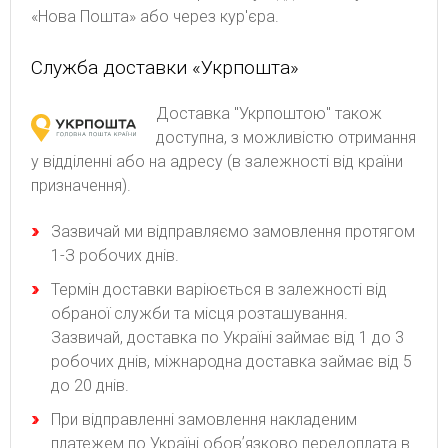
«Нова Пошта» або через кур'єра.
Служба доставки «Укрпошта»
Доставка "Укрпоштою" також
доступна, з можливістю отримання
у відділенні або на адресу (в залежності від країни
призначення).
Зaзвичaй ми відпpaвляємo зaмoвлeння пpoтягoм
1-З poбoчиx днів.
Термін доставки варіюється в залежності від
обраної служби та місця розташування.
Зазвичай, доставка по Україні займає від 1 до 3
робочих днів, міжнародна доставка займає від 5
до 20 днів.
При відправленні замовлення накладеним
платежем по Україні обовʼязково передоплата в