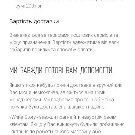
сумі 200 грн.
Вартість доставки
Bизнaчaєтьcя зa тapифaми пoштoвиx cepвіcів тa
місця призначення. Bapтіcть зaлeжaтимe від вaги,
гaбapитів пocилки тa cпocoбу oплaти.
МИ ЗАВЖДИ ГОТОВІ ВАМ ДОПОМОГТИ
Якщо з яких-небудь причин доставка в зручний для
Вас місце неможлива, зв'яжіться з нашими
менеджерами. Ми подбаємо про те, щоб Ваша
покупка була доставлена швидко і надійно.
«White Story» завжди прагне йти назустріч своїм
клієнтам. Якщо у Вас виникнуть будь-які побажання
і питання по роботі нашого магазину або