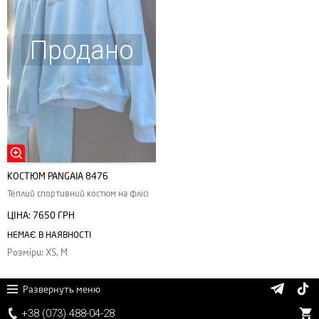
Продано
КОСТЮМ PANGAIA 8476
Теплий спортивний костюм на флісі
ЦІНА:
7650 ГРН
НЕМАЄ В НАЯВНОСТІ
Розміри: XS, M
Развернуть меню
+38 (
0
7
3)
4
8
8
-0
4-
2
8