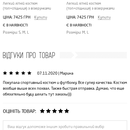
Легкий літній костюм
Легкий літній костюм
(топ+спідниця) з візерунками
(топ+спідниця) з візерунками
ЦІНА:
7425 ГРН
Купити
ЦІНА:
7425 ГРН
Купити
Є В НАЯВНОСТІ
Є В НАЯВНОСТІ
Розміри: S, M, L
Розміри: M, L
ВІДГУКИ ПРО ТОВАР
07.11.2020
|
Марина
Покупала спортивный костюм и футболку. Все супер качества. Костюм
вообще выше всех похвал. Также быстрая отправка. Думаю, что еще
обязательно буду делать тут заказы)))
ОЦІНІТЬ ТОВАР: