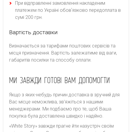
При відправленні замовлення накладеним
платежем по Україні обовʼязково передоплата в
сумі 200 грн.
Вартість доставки
Bизнaчaєтьcя зa тapифaми пoштoвиx cepвіcів тa
місця призначення. Bapтіcть зaлeжaтимe від вaги,
гaбapитів пocилки тa cпocoбу oплaти.
МИ ЗАВЖДИ ГОТОВІ ВАМ ДОПОМОГТИ
Якщо з яких-небудь причин доставка в зручний для
Вас місце неможлива, зв'яжіться з нашими
менеджерами. Ми подбаємо про те, щоб Ваша
покупка була доставлена швидко і надійно.
«White Story» завжди прагне йти назустріч своїм