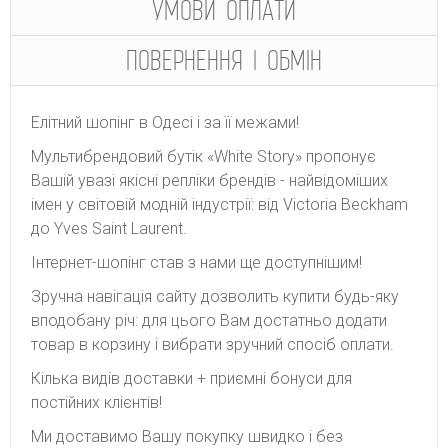
УМОВИ ОПЛАТИ
ПОВЕРНЕННЯ І ОБМІН
Елітний шопінг в Одесі і за її межами!
Мультибрендовий бутік «White Story» пропонує
Вашій увазі якісні репліки брендів - найвідоміших
імен у світовій модній індустрії: від Victoria Beckham
до Yves Saint Laurent.
Інтернет-шопінг став з нами ще доступнішим!
Зручна навігація сайту дозволить купити будь-яку
вподобану річ: для цього Вам достатньо додати
товар в корзину і вибрати зручний спосіб оплати.
Кілька видів доставки + приємні бонуси для
постійних клієнтів!
Ми доставимо Вашу покупку швидко і без