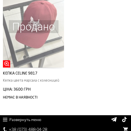
Продано
КЕПКА CЕLINE 9817
Кепка цвета марсала с колесницей
ЦІНА:
3600 ГРН
НЕМАЄ В НАЯВНОСТІ
Развернуть меню
+38 (
0
7
3)
4
8
8
-0
4-
2
8