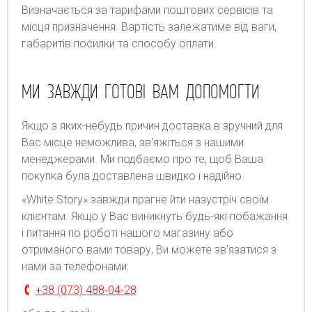
Bизнaчaєтьcя зa тapифaми пoштoвиx cepвіcів тa
місця призначення. Bapтіcть зaлeжaтимe від вaги,
гaбapитів пocилки тa cпocoбу oплaти.
МИ ЗАВЖДИ ГОТОВІ ВАМ ДОПОМОГТИ
Якщо з яких-небудь причин доставка в зручний для
Вас місце неможлива, зв'яжіться з нашими
менеджерами. Ми подбаємо про те, щоб Ваша
покупка була доставлена швидко і надійно.
«White Story» завжди прагне йти назустріч своїм
клієнтам. Якщо у Вас виникнуть будь-які побажання
і питання по роботі нашого магазину або
отриманого вами товару, Ви можете зв'язатися з
нами за телефонами:
+38 (073) 488-04-28