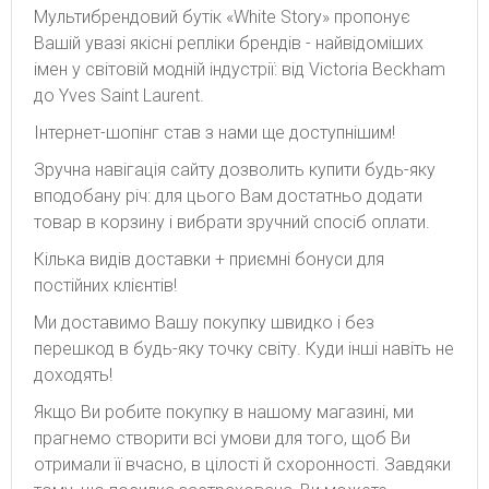
Мультибрендовий бутік «White Story» пропонує
Вашій увазі якісні репліки брендів - найвідоміших
імен у світовій модній індустрії: від Victoria Beckham
до Yves Saint Laurent.
Інтернет-шопінг став з нами ще доступнішим!
Зручна навігація сайту дозволить купити будь-яку
вподобану річ: для цього Вам достатньо додати
товар в корзину і вибрати зручний спосіб оплати.
Кілька видів доставки + приємні бонуси для
постійних клієнтів!
Ми доставимо Вашу покупку швидко і без
перешкод в будь-яку точку світу. Куди інші навіть не
доходять!
Якщо Ви робите покупку в нашому магазині, ми
прагнемо створити всі умови для того, щоб Ви
отримали її вчасно, в цілості й схоронності. Завдяки