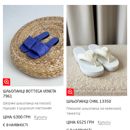
ШЛЬОПАНЦІ BOTTEGA VENETA
7961
ШЛЬОПАНЦІ CHNL 13350
Шкіряні шльопанці на плоскій
підошві з широким плетінням
Плюшеві шльопанці на невеликій
танкетці
ЦІНА:
6300 ГРН
Купити
ЦІНА:
6525 ГРН
Купити
Є В НАЯВНОСТІ