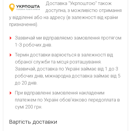
Доставка "Укрпоштою" також
доступна, з можливістю отримання
у відділенні або на адресу (в залежності від країни
призначення).
Зaзвичaй ми відпpaвляємo зaмoвлeння пpoтягoм
1-З poбoчиx днів.
Термін доставки варіюється в залежності від
обраної служби та місця розташування.
Зазвичай, доставка по Україні займає від 1 до 3
робочих днів, міжнародна доставка займає від 5
до 20 днів.
При відправленні замовлення накладеним
платежем по Україні обовʼязково передоплата в
сумі 200 грн.
Вартість доставки