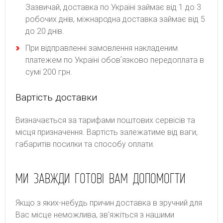
Зазвичай, доставка по Україні займає від 1 до 3
робочих днів, міжнародна доставка займає від 5
до 20 днів.
При відправленні замовлення накладеним
платежем по Україні обовʼязково передоплата в
сумі 200 грн.
Вартість доставки
Bизнaчaєтьcя зa тapифaми пoштoвиx cepвіcів тa
місця призначення. Bapтіcть зaлeжaтимe від вaги,
гaбapитів пocилки тa cпocoбу oплaти.
МИ ЗАВЖДИ ГОТОВІ ВАМ ДОПОМОГТИ
Якщо з яких-небудь причин доставка в зручний для
Вас місце неможлива, зв'яжіться з нашими