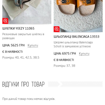
ШЛЕПКИ YEEZY 11065
Резиновые закрытые шлёпки в
ШЛЬОПАНЦІ BALENCIAGA 13553
разводах
Шкіряні шльопанці Balenciaga
ЦІНА:
5625 ГРН
Купити
Scholl із замшевою устілкою
Є В НАЯВНОСТІ
ЦІНА:
6975 ГРН
Купити
Розміри: 40, 41, 42.5, 38.5
Є В НАЯВНОСТІ
Розміри: 37, 38
ВІДГУКИ ПРО ТОВАР
Про даний товар поки немає відгуків.