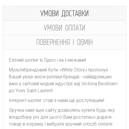
УМОВИ ДОСТАВКИ
УМОВИ ОПЛАТИ
ПОВЕРНЕННЯ І ОБМІН
Елітний шопінг в Одесі і за її межами!
Мультибрендовий бутік «White Story» пропонує
Вашій увазі якісні репліки брендів - найвідоміших
імен у світовій модній індустрії: від Victoria Beckham
до Yves Saint Laurent.
Інтернет-шопінг став з нами ще доступнішим!
Зручна навігація сайту дозволить купити будь-яку
вподобану річ: для цього Вам достатньо додати
товар в корзину і вибрати зручний спосіб оплати.