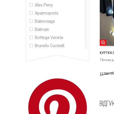
Alex Perry
Apaimoports
Balenciaga
Balmain
Bottega Veneta
Brunello Cucinelli
КУРТКА 
Burberry
Тёплая д
CDR
Celine
11700 ГР
CHNL
Chrome Hearts
Elizabeth and James
ВІДГУ
Gucci
Hermes