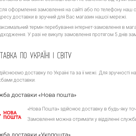
ісля оформлення замовлення на сайті або по телефону наш с
дресу доставки в зручний для Вас магазин нашої мережі.
аксимальний термін перебування інтернет-замовлення в магаз
адходження. У разі не викупу замовлення протягом 5 днів 
ТАВКА ПО УКРАЇНІ І СВІТУ
дійснюємо доставку по Україні та за її межі. Для зручності 
бами доставки.
жба доставки «Нова пошта»
«Нова Пошта» здійснює доставку в будь-яку точ
Замовлення можна отримати у відділенні служб
жба доставки «Укрпошта»