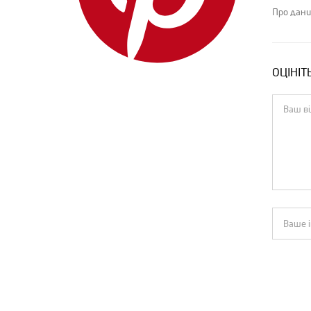
IENKI IENKI
Про дани
Isabel Marant
Jacquemus
ОЦІНІТ
Jil Sander
Loewe
Louis Vuitton
MIU MIU
MM6 Maison Margiela
Moncler
MSGM
Off-White
Pinko
PRADA
Rick Owens