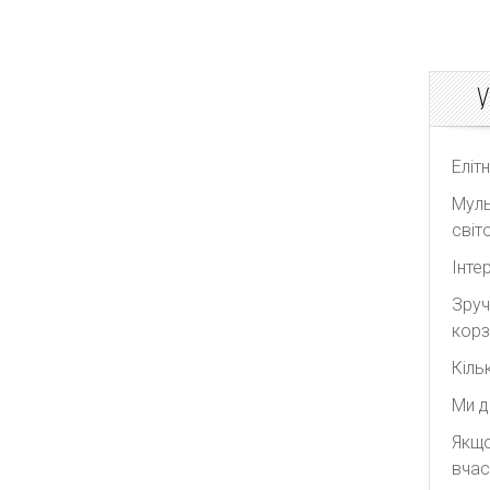
Sacai
The Attico
У
The Row
White Story
Yves Saint Laurent
Еліт
Муль
світо
Інте
Зруч
корз
Кіль
Ми д
Якщо
вчас