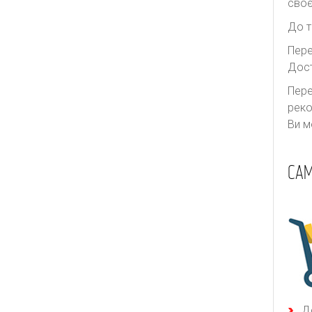
своє
До т
Пере
Дост
Пере
реко
Ви м
САМ
Д