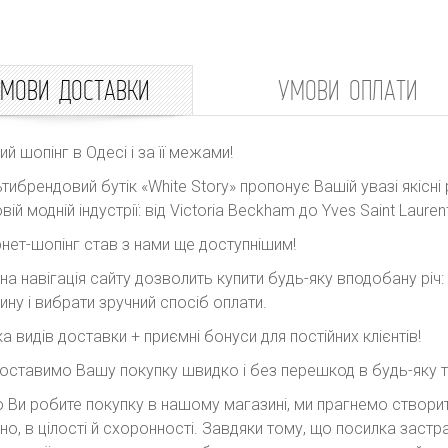
МОВИ ДОСТАВКИ
УМОВИ ОПЛАТИ
ний шопінг в Одесі і за її межами!
тибрендовий бутік «White Story» пропонує Вашій увазі якісні 
вій модній індустрії: від Victoria Beckham до Yves Saint Laurent
рнет-шопінг став з нами ще доступнішим!
на навігація сайту дозволить купити будь-яку вподобану річ
ину і вибрати зручний спосіб оплати.
ка видів доставки + приємні бонуси для постійних клієнтів!
оставимо Вашу покупку швидко і без перешкод в будь-яку точ
 Ви робите покупку в нашому магазині, ми прагнемо створити
но, в цілості й схоронності. Завдяки тому, що посилка заст