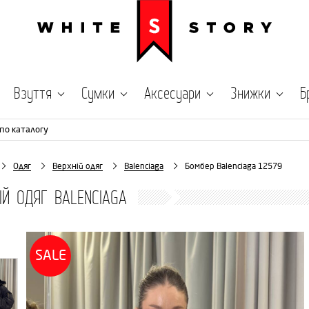
Взуття
Сумки
Аксесуари
Знижки
Б
по каталогу
Одяг
Верхній одяг
Balenciaga
Бомбер Balenciaga 12579
ІЙ ОДЯГ BALENCIAGA
SALE