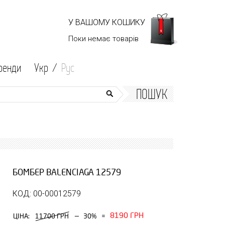
У ВАШОМУ КОШИКУ
Поки немає
товарів
ренди
Укр /
Рус
ПОШУК
БОМБЕР BALENCIAGA 12579
КОД: 00-00012579
8190 ГРН
—
ЦІНА:
11700 ГРН
30%
=