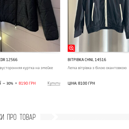
CDR 12566
ВІТРІВКА CHNL 14516
вусторонняя куртка на змейке
Легка вітрівка з білою окантовкою
Купити
—
8190 ГРН
ЦІНА:
8100 ГРН
Н
30%
=
КИ ПРО ТОВАР