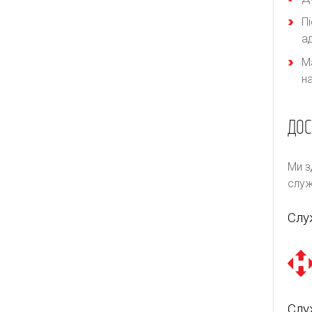
П
а
М
н
ДОС
Ми з
служ
Слу
Слу