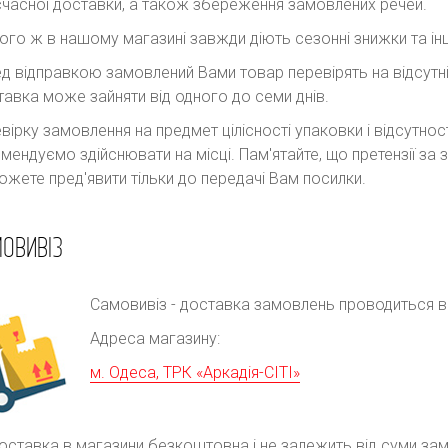
часної доставки, а також збереження замовлених речей.
ого ж в нашому магазині завжди діють сезонні знижки та інш
д відправкою замовлений Вами товар перевірять на відсутні
авка може зайняти від одного до семи днів.
вірку замовлення на предмет цілісності упаковки і відсутно
мендуємо здійснювати на місці. Пам'ятайте, що претензії з
ожете пред'явити тільки до передачі Вам посилки.
ОВИВІЗ
Самовивіз - доставка замовлень проводиться в р
Адреса магазину:
м. Одеса, ТРК «Аркадія-СІТІ»
оставка в магазини безкоштовна і не залежить від суми за