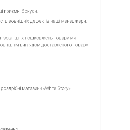
і приємні бонуси.
сть зовнішніх дефектів наші менеджери.
сті зовнішніх пошкоджень товару ми
а зовнішнім виглядом доставленого товару
оздрібні магазини «White Story».
мовлення.