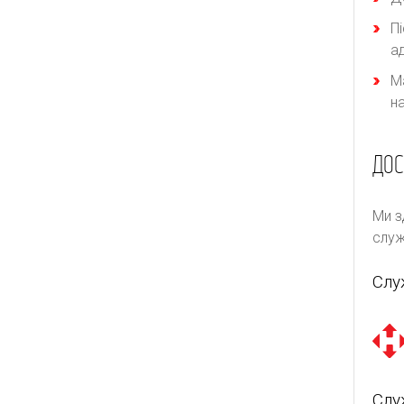
П
а
М
н
ДОС
Ми з
служ
Слу
Слу