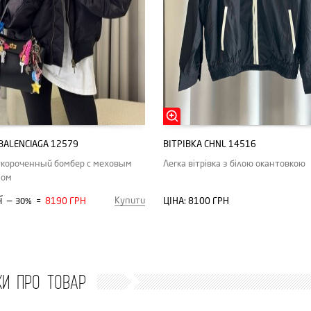
BALENCIAGA 12579
ВІТРІВКА CHNL 14516
укороченный бомбер с меховым
Легка вітрівка з білою окантовкою
ном
Купити
—
8190 ГРН
ЦІНА:
8100 ГРН
Н
30%
=
КИ ПРО ТОВАР