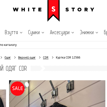
Взуття
Сумки
Аксесуари
Знижки
Б
по каталогу
Одяг
Верхній одяг
CDR
Куртка CDR 12566
ІЙ ОДЯГ CDR
SALE