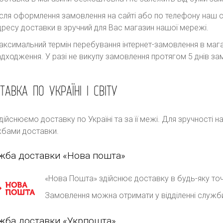
ісля оформлення замовлення на сайті або по телефону наш с
дресу доставки в зручний для Вас магазин нашої мережі.
аксимальний термін перебування інтернет-замовлення в магаз
адходження. У разі не викупу замовлення протягом 5 днів 
ТАВКА ПО УКРАЇНІ І СВІТУ
дійснюємо доставку по Україні та за її межі. Для зручності 
бами доставки.
жба доставки «Нова пошта»
«Нова Пошта» здійснює доставку в будь-яку точ
Замовлення можна отримати у відділенні служб
жба доставки «Укрпошта»