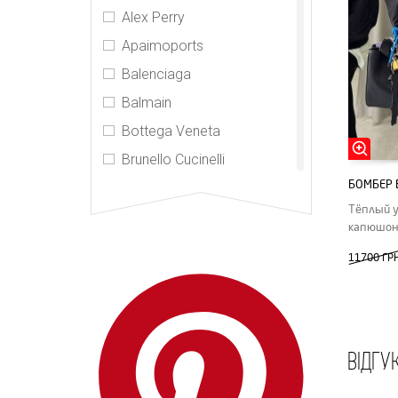
Alex Perry
Apaimoports
Balenciaga
Balmain
Bottega Veneta
Brunello Cucinelli
БОМБЕР 
Burberry
Тёплый 
CDR
капюшо
Celine
11700 ГР
CHNL
Chrome Hearts
Elizabeth and James
ВІДГУ
Gucci
Hermes