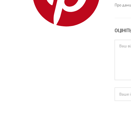
IENKI IENKI
Про дани
Isabel Marant
Jacquemus
ОЦІНІТ
Jil Sander
Loewe
Louis Vuitton
MIU MIU
MM6 Maison Margiela
Moncler
MSGM
Off-White
Pinko
PRADA
Rick Owens