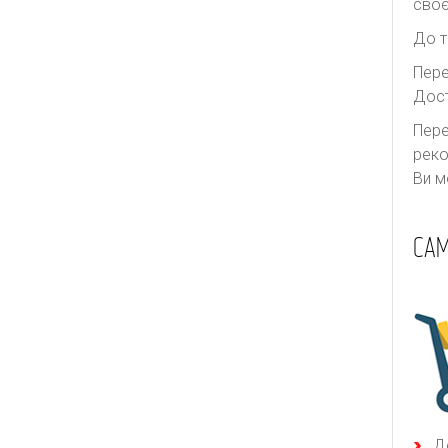
своє
До т
Пере
Дост
Пере
реко
Ви м
САМ
Д