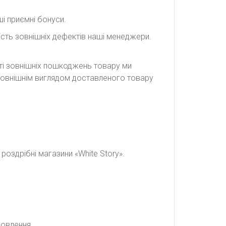
і приємні бонуси.
сть зовнішніх дефектів наші менеджери.
сті зовнішніх пошкоджень товару ми
а зовнішнім виглядом доставленого товару
оздрібні магазини «White Story».
мовлення.