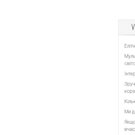
Sacai
The Attico
У
The Row
White Story
Yves Saint Laurent
Еліт
Муль
світо
Інте
Зруч
корз
Кіль
Ми д
Якщо
вчас