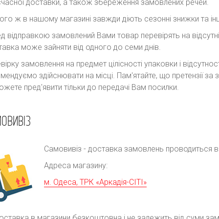
часної доставки, а також збереження замовлених речей.
ого ж в нашому магазині завжди діють сезонні знижки та інш
д відправкою замовлений Вами товар перевірять на відсутні
авка може зайняти від одного до семи днів.
вірку замовлення на предмет цілісності упаковки і відсутно
мендуємо здійснювати на місці. Пам'ятайте, що претензії з
ожете пред'явити тільки до передачі Вам посилки.
ОВИВІЗ
Самовивіз - доставка замовлень проводиться в р
Адреса магазину:
м. Одеса, ТРК «Аркадія-СІТІ»
оставка в магазини безкоштовна і не залежить від суми за