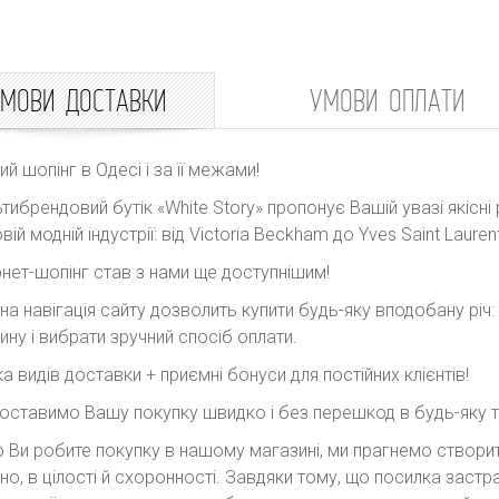
МОВИ ДОСТАВКИ
УМОВИ ОПЛАТИ
ний шопінг в Одесі і за її межами!
тибрендовий бутік «White Story» пропонує Вашій увазі якісні 
вій модній індустрії: від Victoria Beckham до Yves Saint Laurent
рнет-шопінг став з нами ще доступнішим!
на навігація сайту дозволить купити будь-яку вподобану річ
ину і вибрати зручний спосіб оплати.
ка видів доставки + приємні бонуси для постійних клієнтів!
оставимо Вашу покупку швидко і без перешкод в будь-яку точ
 Ви робите покупку в нашому магазині, ми прагнемо створити
но, в цілості й схоронності. Завдяки тому, що посилка заст