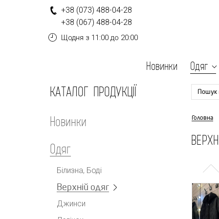
+
3
8
(0
7
3
)
4
8
8-
0
4-
2
8
+
3
8
(0
6
7
)
4
8
8-
0
4-
2
8
Щодня
з 11:00 до 20:00
Новинки
Одяг
КАТАЛОГ ПРОДУКЦІЇ
Пошук 
Новинки
Головна
ВЕРХН
Одяг
Білизна, Боді
Верхній одяг
Джинси