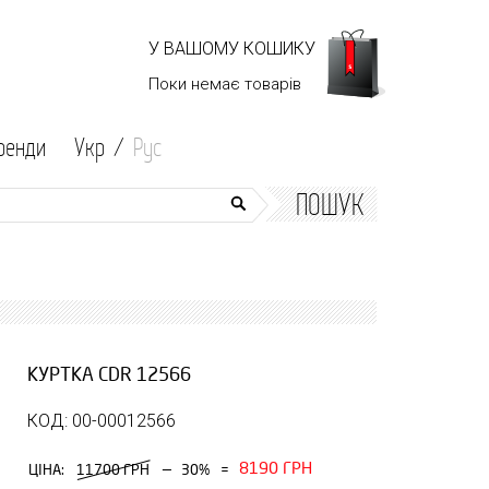
У ВАШОМУ КОШИКУ
Поки немає
товарів
ренди
Укр /
Рус
ПОШУК
КУРТКА CDR 12566
КОД: 00-00012566
8190 ГРН
—
ЦІНА:
11700 ГРН
30%
=