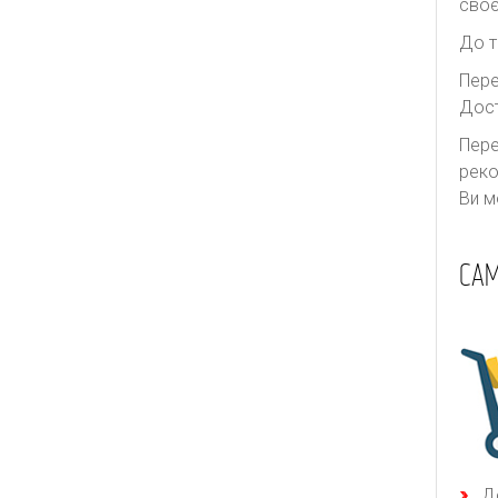
своє
Thurley
Ulla Johnson
До т
Valentino
Пере
Дост
We11done
Пере
Yves Saint Laurent
реко
Zimmermann
Ви м
САМ
Д