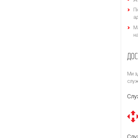
П
а
М
н
ДОС
Ми з
служ
Слу
Слу