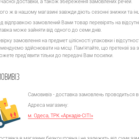
часної доставки, а також збереження замовлених речей.
ого ж в нашому магазині завжди діють сезонні знижки та інш
д відправкою замовлений Вами товар перевірять на відсутні
авка може зайняти від одного до семи днів.
вірку замовлення на предмет цілісності упаковки і відсутно
мендуємо здійснювати на місці. Пам'ятайте, що претензії з
ожете пред'явити тільки до передачі Вам посилки.
ОВИВІЗ
Самовивіз - доставка замовлень проводиться в р
Адреса магазину:
м. Одеса, ТРК «Аркадія-СІТІ»
оставка в магазини безкоштовна і не залежить від суми за