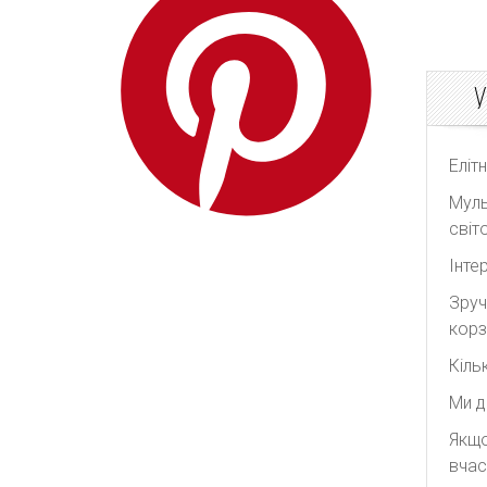
Redpolaris
Reformation
У
REMAIN Birger
Christensen
Rick Owens
Еліт
Rixo
Муль
Rodarte
світо
Roksanda
Інте
Self Portrait
Зруч
Shonajoy
корз
Shona Joy
Кіль
Significant Other
Ми д
The Attico
Якщо
The Row
вчас