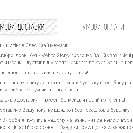
МОВИ ДОСТАВКИ
УМОВИ ОПЛАТИ
ний шопінг в Одесі і за її межами!
тибрендовий бутік «White Story» пропонує Вашій увазі якісні 
вій модній індустрії: від Victoria Beckham до Yves Saint Laurent
рнет-шопінг став з нами ще доступнішим!
на навігація сайту дозволить купити будь-яку вподобану річ
ину і вибрати зручний спосіб оплати.
ка видів доставки + приємні бонуси для постійних клієнтів!
оставимо Вашу покупку швидко і без перешкод в будь-яку точ
 Ви робите покупку в нашому магазині, ми прагнемо створити
но, в цілості й схоронності. Завдяки тому, що посилка заст