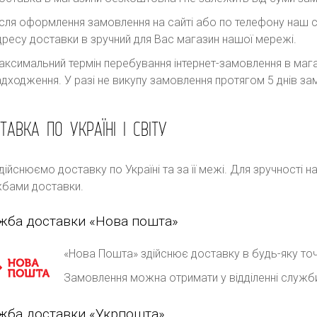
ісля оформлення замовлення на сайті або по телефону наш с
дресу доставки в зручний для Вас магазин нашої мережі.
аксимальний термін перебування інтернет-замовлення в магаз
адходження. У разі не викупу замовлення протягом 5 днів 
ТАВКА ПО УКРАЇНІ І СВІТУ
дійснюємо доставку по Україні та за її межі. Для зручності 
бами доставки.
жба доставки «Нова пошта»
«Нова Пошта» здійснює доставку в будь-яку точ
Замовлення можна отримати у відділенні служб
жба доставки «Укрпошта»