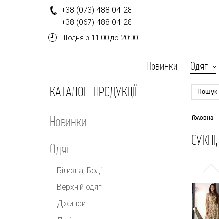
+
3
8
(0
7
3
)
4
8
8-
0
4-
2
8
+
3
8
(0
6
7
)
4
8
8-
0
4-
2
8
Щодня
з 11:00 до 20:00
Новинки
Одяг
КАТАЛОГ ПРОДУКЦІЇ
Пошук 
Новинки
Головна
СУКНІ
Одяг
Білизна, Боді
Верхній одяг
Джинси