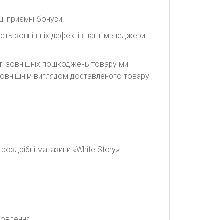
і приємні бонуси.
сть зовнішніх дефектів наші менеджери.
сті зовнішніх пошкоджень товару ми
а зовнішнім виглядом доставленого товару
оздрібні магазини «White Story».
мовлення.