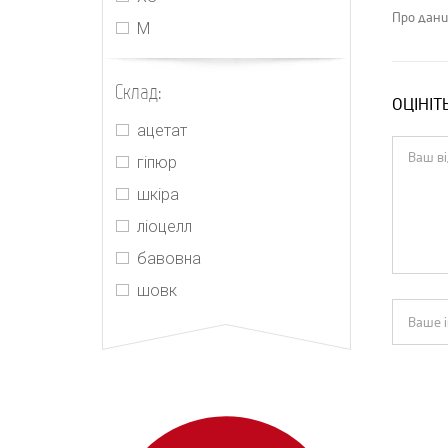
Jacquemus
Про дани
М
Jonathan Simkhai
Joslin
Склад:
ОЦІНІТ
Kenzo
ацетат
M'Archive Marchen
гіпюр
Magda Butrym
шкіра
Maje
ліоцелл
MIU MIU
бавовна
MM6 Maison Margiela
шовк
Morton Mac
Orseund Iris
PRADA
Push Button
Realisation