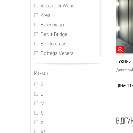
Alexander Wang
Area
Balenciaga
Bec + Bridge
Benita dress
Bottega Veneta
СУКНЯ Z
CDR
Довге од
Розмір:
Cecilie Bahnsen
CHNL
2
ЦІНА:
11
Elie Tahari
L
Gucci
M
Houseofcb
S
ВІДГУ
Innika Choo
XL
Isabel Marant
XS