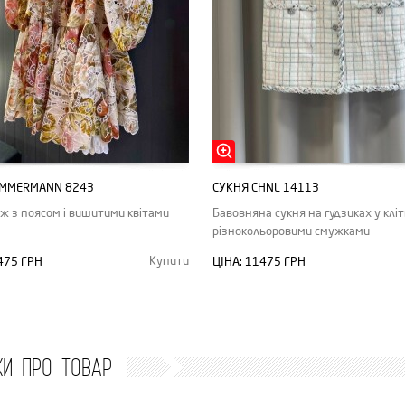
IMMERMANN 8243
СУКНЯ CHNL 14113
іж з поясом і вишитими квітами
Бавовняна сукня на гудзиках у кліт
різнокольоровими смужками
Купити
475 ГРН
ЦІНА:
11475 ГРН
КИ ПРО ТОВАР