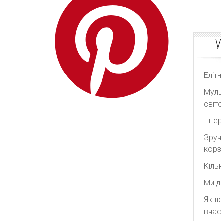
Redpolaris
Reformation
У
REMAIN Birger
Christensen
Rick Owens
Еліт
Rixo
Муль
Rodarte
світо
Roksanda
Інте
Self Portrait
Зруч
Shonajoy
корз
Shona Joy
Кіль
Significant Other
Ми д
The Attico
Якщо
The Row
вчас