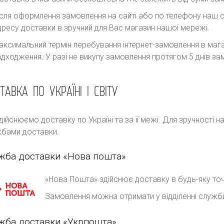
ісля оформлення замовлення на сайті або по телефону наш с
дресу доставки в зручний для Вас магазин нашої мережі.
аксимальний термін перебування інтернет-замовлення в магаз
адходження. У разі не викупу замовлення протягом 5 днів 
ТАВКА ПО УКРАЇНІ І СВІТУ
дійснюємо доставку по Україні та за її межі. Для зручності 
бами доставки.
жба доставки «Нова пошта»
«Нова Пошта» здійснює доставку в будь-яку точ
Замовлення можна отримати у відділенні служб
жба доставки «Укрпошта»