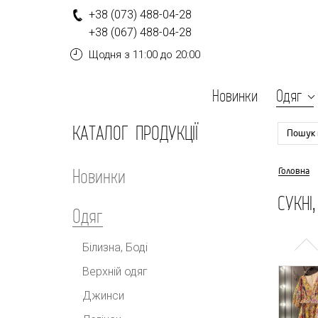
+
3
8
(0
7
3
)
4
8
8-
0
4-
2
8
+
3
8
(0
6
7
)
4
8
8-
0
4-
2
8
Щодня
з 11:00 до 20:00
Новинки
Одяг
КАТАЛОГ ПРОДУКЦІЇ
Пошук 
Новинки
Головна
СУКНІ
Одяг
Білизна, Боді
Верхній одяг
Джинси