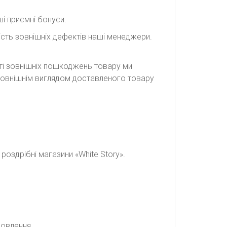
і приємні бонуси.
сть зовнішніх дефектів наші менеджери.
сті зовнішніх пошкоджень товару ми
а зовнішнім виглядом доставленого товару
оздрібні магазини «White Story».
мовлення.