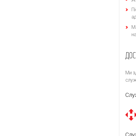
П
а
М
н
ДОС
Ми з
служ
Слу
Слу