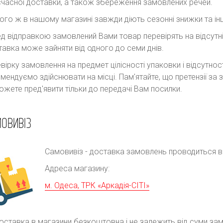
часної доставки, а також збереження замовлених речей.
ого ж в нашому магазині завжди діють сезонні знижки та інш
д відправкою замовлений Вами товар перевірять на відсутні
авка може зайняти від одного до семи днів.
вірку замовлення на предмет цілісності упаковки і відсутно
мендуємо здійснювати на місці. Пам'ятайте, що претензії з
ожете пред'явити тільки до передачі Вам посилки.
ОВИВІЗ
Самовивіз - доставка замовлень проводиться в р
Адреса магазину:
м. Одеса, ТРК «Аркадія-СІТІ»
оставка в магазини безкоштовна і не залежить від суми за