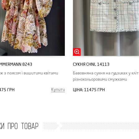
IMMERMANN 8243
СУКНЯ CHNL 14113
іж з поясом і вишитими квітами
Бавовняна сукня на гудзиках у кліт
різнокольоровими смужками
Купити
475 ГРН
ЦІНА:
11475 ГРН
КИ ПРО ТОВАР