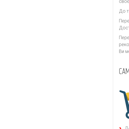
своє
Thurley
Ulla Johnson
До т
Valentino
Пере
Дост
We11done
Пере
Yves Saint Laurent
реко
Zimmermann
Ви м
САМ
Д