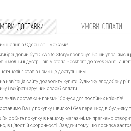
МОВИ ДОСТАВКИ
УМОВИ ОПЛАТИ
ний шопінг в Одесі і за її межами!
тибрендовий бутік «White Story» пропонує Вашій увазі якісні 
вій модній індустрії: від Victoria Beckham до Yves Saint Laurent
рнет-шопінг став з нами ще доступнішим!
на навігація сайту дозволить купити будь-яку вподобану річ
ину і вибрати зручний спосіб оплати.
ка видів доставки + приємні бонуси для постійних клієнтів!
оставимо Вашу покупку швидко і без перешкод в будь-яку точ
 Ви робите покупку в нашому магазині, ми прагнемо створити
но, в цілості й схоронності. Завдяки тому, що посилка заст