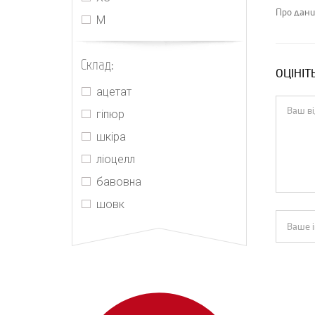
Jacquemus
Про дани
М
Jonathan Simkhai
Joslin
Склад:
ОЦІНІТ
Kenzo
ацетат
M'Archive Marchen
гіпюр
Magda Butrym
шкіра
Maje
ліоцелл
MIU MIU
бавовна
MM6 Maison Margiela
шовк
Morton Mac
Orseund Iris
PRADA
Push Button
Realisation