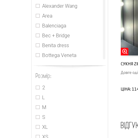
Alexander Wang
Area
Balenciaga
Bec + Bridge
Benita dress
Bottega Veneta
СУКНЯ Z
CDR
Довге од
Розмір:
Cecilie Bahnsen
CHNL
2
ЦІНА:
11
Elie Tahari
L
Gucci
M
Houseofcb
S
ВІДГУ
Innika Choo
XL
Isabel Marant
XS