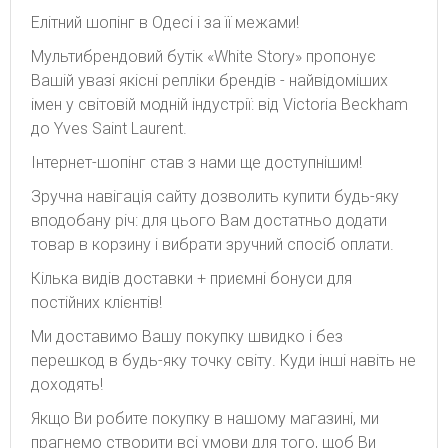
Елітний шопінг в Одесі і за її межами!
Мультибрендовий бутік «White Story» пропонує
Вашій увазі якісні репліки брендів - найвідоміших
імен у світовій модній індустрії: від Victoria Beckham
до Yves Saint Laurent.
Інтернет-шопінг став з нами ще доступнішим!
Зручна навігація сайту дозволить купити будь-яку
вподобану річ: для цього Вам достатньо додати
товар в корзину і вибрати зручний спосіб оплати.
Кілька видів доставки + приємні бонуси для
постійних клієнтів!
Ми доставимо Вашу покупку швидко і без
перешкод в будь-яку точку світу. Куди інші навіть не
доходять!
Якщо Ви робите покупку в нашому магазині, ми
прагнемо створити всі умови для того, щоб Ви