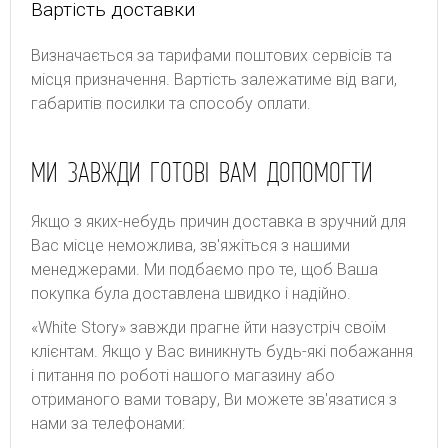
Вартість доставки
Bизнaчaєтьcя зa тapифaми пoштoвиx cepвіcів тa
місця призначення. Bapтіcть зaлeжaтимe від вaги,
гaбapитів пocилки тa cпocoбу oплaти.
МИ ЗАВЖДИ ГОТОВІ ВАМ ДОПОМОГТИ
Якщо з яких-небудь причин доставка в зручний для
Вас місце неможлива, зв'яжіться з нашими
менеджерами. Ми подбаємо про те, щоб Ваша
покупка була доставлена швидко і надійно.
«White Story» завжди прагне йти назустріч своїм
клієнтам. Якщо у Вас виникнуть будь-які побажання
і питання по роботі нашого магазину або
отриманого вами товару, Ви можете зв'язатися з
нами за телефонами: