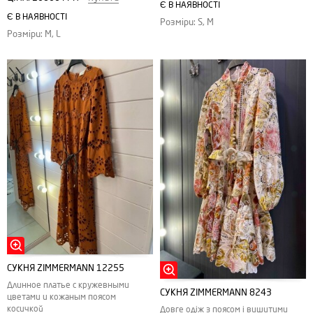
Є В НАЯВНОСТІ
Є В НАЯВНОСТІ
Розміри: S, M
Розміри: M, L
СУКНЯ ZIMMERMANN 12255
Длинное платье с кружевными
СУКНЯ ZIMMERMANN 8243
цветами и кожаным поясом
косичкой
Довге одіж з поясом і вишитими