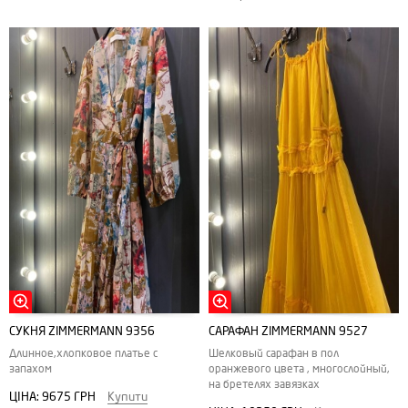
СУКНЯ ZIMMERMANN 9356
САРАФАН ZIMMERMANN 9527
Длинное,хлопковое платье с
Шелковый сарафан в пол
запахом
оранжевого цвета , многослойный,
на бретелях завязках
ЦІНА:
9675 ГРН
Купити