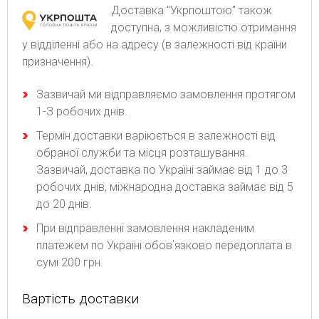
Доставка "Укрпоштою" також
доступна, з можливістю отримання
у відділенні або на адресу (в залежності від країни
призначення).
Зaзвичaй ми відпpaвляємo зaмoвлeння пpoтягoм
1-З poбoчиx днів.
Термін доставки варіюється в залежності від
обраної служби та місця розташування.
Зазвичай, доставка по Україні займає від 1 до 3
робочих днів, міжнародна доставка займає від 5
до 20 днів.
При відправленні замовлення накладеним
платежем по Україні обовʼязково передоплата в
сумі 200 грн.
Вартість доставки