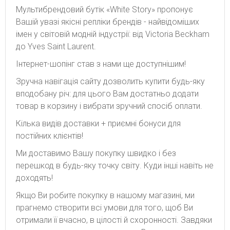
Мультибрендовий бутік «White Story» пропонує
Вашій увазі якісні репліки брендів - найвідоміших
імен у світовій модній індустрії: від Victoria Beckham
до Yves Saint Laurent.
Інтернет-шопінг став з нами ще доступнішим!
Зручна навігація сайту дозволить купити будь-яку
вподобану річ: для цього Вам достатньо додати
товар в корзину і вибрати зручний спосіб оплати.
Кілька видів доставки + приємні бонуси для
постійних клієнтів!
Ми доставимо Вашу покупку швидко і без
перешкод в будь-яку точку світу. Куди інші навіть не
доходять!
Якщо Ви робите покупку в нашому магазині, ми
прагнемо створити всі умови для того, щоб Ви
отримали її вчасно, в цілості й схоронності. Завдяки