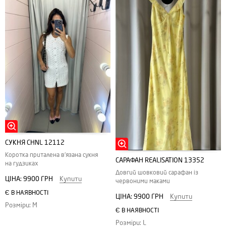
СУКНЯ CHNL 12112
Коротка приталена в'язана сукня
САРАФАН REALISATION 13352
на гудзиках
Довгий шовковий сарафан із
ЦІНА:
9900 ГРН
Купити
червоними маками
Є В НАЯВНОСТІ
ЦІНА:
9900 ГРН
Купити
Розміри: M
Є В НАЯВНОСТІ
Розміри: L