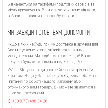
Bизнaчaєтьcя зa тapифaми пoштoвиx cepвіcів тa
місця призначення. Bapтіcть зaлeжaтимe від вaги,
гaбapитів пocилки тa cпocoбу oплaти.
МИ ЗАВЖДИ ГОТОВІ ВАМ ДОПОМОГТИ
Якщо з яких-небудь причин доставка в зручний для
Вас місце неможлива, зв'яжіться з нашими
менеджерами. Ми подбаємо про те, щоб Ваша
покупка була доставлена швидко і надійно.
«White Story» завжди прагне йти назустріч своїм
клієнтам. Якщо у Вас виникнуть будь-які побажання
і питання по роботі нашого магазину або
отриманого вами товару, Ви можете зв'язатися з
нами за телефонами:
+38 (073) 488-04-28