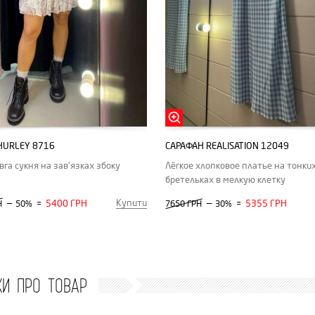
HURLEY 8716
САРАФАН REALISATION 12049
вга сукня на зав'язках збоку
Лёгкое хлопковое платье на тонки
бретельках в мелкую клетку
Купити
—
5400 ГРН
—
5355 ГРН
Н
50%
=
7650 ГРН
30%
=
КИ ПРО ТОВАР