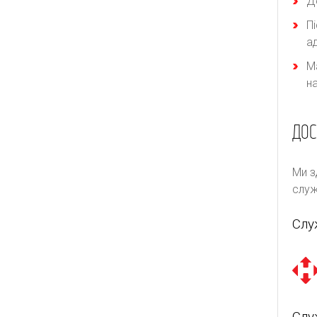
Д
П
а
М
н
ДОС
Ми з
служ
Слу
Слу