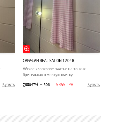
САРАФАН REALISATION 12048
х
Лёгкое хлопковое платье на тонких
бретельках в мелкую клетку
Купити
Купити
—
5355 ГРН
7650 ГРН
30%
=