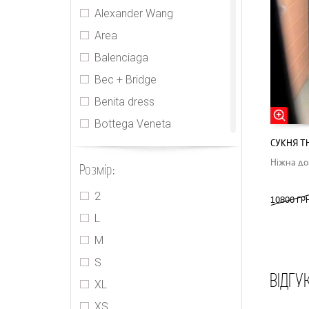
Alexander Wang
Area
Balenciaga
Bec + Bridge
Benita dress
Bottega Veneta
СУКНЯ T
CDR
Ніжна до
Розмір:
Cecilie Bahnsen
CHNL
2
10800 ГР
Elie Tahari
L
Gucci
M
Houseofcb
S
ВІДГУ
Innika Choo
XL
Isabel Marant
XS