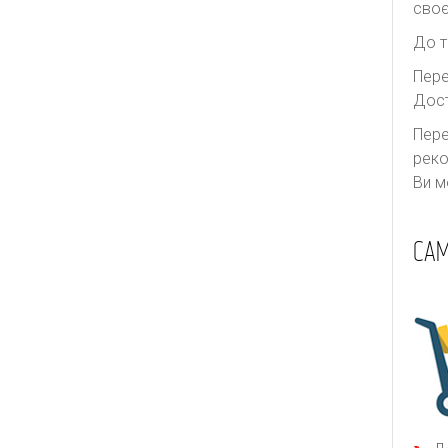
Thurley
своє
Ulla Johnson
До т
Valentino
Пере
Дост
We11done
Yves Saint Laurent
Пере
реко
Zimmermann
Ви м
САМ