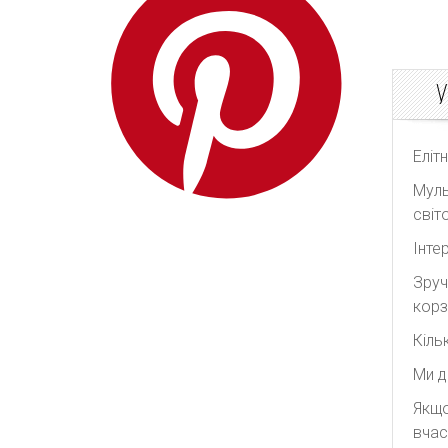
Redpolaris
Reformation
REMAIN Birger
У
Christensen
Rick Owens
Еліт
Rixo
Муль
Rodarte
світо
Roksanda
Інте
Self Portrait
Зруч
Shonajoy
корз
Shona Joy
Кіль
Significant Other
Ми д
The Attico
Якщо
The Row
вчас