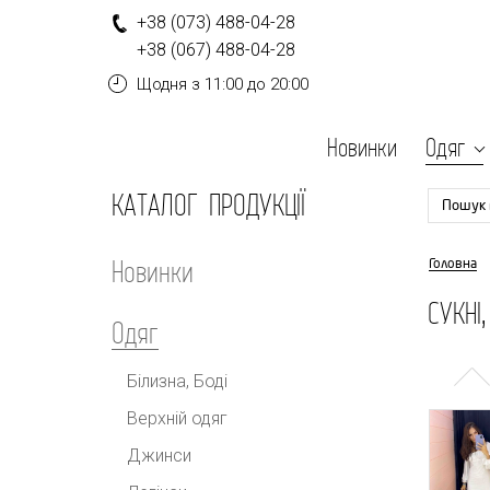
+
3
8
(0
7
3
)
4
8
8-
0
4-
2
8
+
3
8
(0
6
7
)
4
8
8-
0
4-
2
8
Щодня
з 11:00 до 20:00
Новинки
Одяг
КАТАЛОГ ПРОДУКЦІЇ
Пошук 
Новинки
Головна
СУКНІ
Одяг
Білизна, Боді
Верхній одяг
Джинси