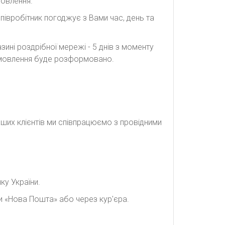
мовлення.
півробітник погоджує з Вами час, день та
ині роздрібної мережі - 5 днів з моменту
замовлення буде розформовано.
наших клієнтів ми співпрацюємо з провідними
ку України.
и «Нова Пошта» або через кур'єра.