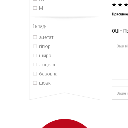
Jacquemus
М
Jonathan Simkhai
Красивое
Joslin
Склад:
ОЦІНІТ
Kenzo
ацетат
M'Archive Marchen
гіпюр
Magda Butrym
шкіра
Maje
ліоцелл
MIU MIU
бавовна
MM6 Maison Margiela
шовк
Morton Mac
Orseund Iris
PRADA
Push Button
Realisation