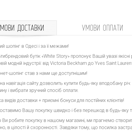
МОВИ ДОСТАВКИ
УМОВИ ОПЛАТИ
ний шопінг в Одесі і за її межами!
тибрендовий бутік «White Story» пропонує Вашій увазі якісні 
вій модній індустрії: від Victoria Beckham до Yves Saint Laurent
рнет-шопінг став з нами ще доступнішим!
на навігація сайту дозволить купити будь-яку вподобану річ
ину і вибрати зручний спосіб оплати.
ка видів доставки + приємні бонуси для постійних клієнтів!
оставимо Вашу покупку швидко і без перешкод в будь-яку точ
 Ви робите покупку в нашому магазині, ми прагнемо створити
но, в цілості й схоронності. Завдяки тому, що посилка заст