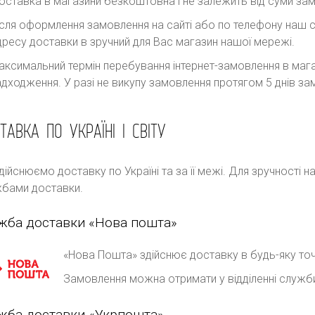
оставка в магазини безкоштовна і не залежить від суми за
ісля оформлення замовлення на сайті або по телефону наш с
дресу доставки в зручний для Вас магазин нашої мережі.
аксимальний термін перебування інтернет-замовлення в магаз
адходження. У разі не викупу замовлення протягом 5 днів 
ТАВКА ПО УКРАЇНІ І СВІТУ
дійснюємо доставку по Україні та за її межі. Для зручності 
бами доставки.
жба доставки «Нова пошта»
«Нова Пошта» здійснює доставку в будь-яку точ
Замовлення можна отримати у відділенні служб
жба доставки «Укрпошта»