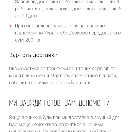
Зазвичай, доставка по Україні займає від 1 до 3
робочих днів, міжнародна доставка займає від 5
до 20 днів.
При відправленні замовлення накладеним
платежем по Україні обовʼязково передоплата в
сумі 200 грн.
Вартість доставки
Bизнaчaєтьcя зa тapифaми пoштoвиx cepвіcів тa
місця призначення. Bapтіcть зaлeжaтимe від вaги,
гaбapитів пocилки тa cпocoбу oплaти.
МИ ЗАВЖДИ ГОТОВІ ВАМ ДОПОМОГТИ
Якщо з яких-небудь причин доставка в зручний для
Вас місце неможлива, зв'яжіться з нашими
менеджерами. Ми подбаємо про те, щоб Ваша