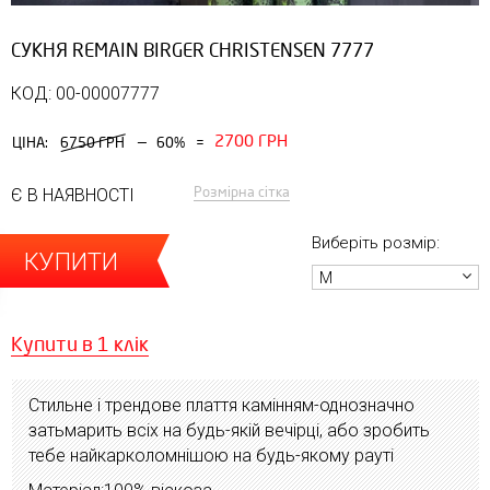
СУКНЯ REMAIN BIRGER CHRISTENSEN 7777
КОД: 00-00007777
2700 ГРН
—
ЦІНА:
6750 ГРН
60%
=
Розмірна сітка
Є В НАЯВНОСТІ
Виберіть розмір:
КУПИТИ
M
Купити в 1 клік
Стильне і трендове плаття камінням-однозначно
затьмарить всіх на будь-якій вечірці, або зробить
тебе найкарколомнішою на будь-якому рауті