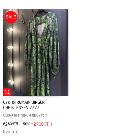
SALE
СУКНЯ REMAIN BIRGER
CHRISTENSEN 7777
Сукня зі зміїним принтом
—
6750 ГРН
60%
=
2700 ГРН
Купити