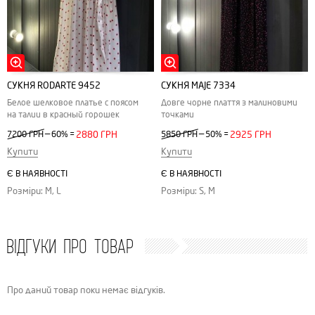
СУКНЯ RODARTE 9452
СУКНЯ MAJE 7334
Белое шелковое платье с поясом
Довге чорне плаття з малиновими
на талии в красный горошек
точками
—
—
7200 ГРН
60%
=
2880 ГРН
5850 ГРН
50%
=
2925 ГРН
Купити
Купити
Є В НАЯВНОСТІ
Є В НАЯВНОСТІ
Розміри: M, L
Розміри: S, M
ВІДГУКИ ПРО ТОВАР
Про даний товар поки немає відгуків.