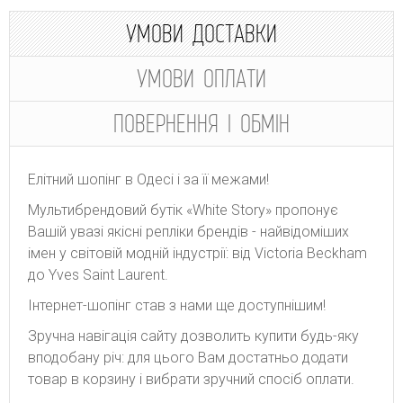
УМОВИ ДОСТАВКИ
УМОВИ ОПЛАТИ
ПОВЕРНЕННЯ І ОБМІН
Елітний шопінг в Одесі і за її межами!
Мультибрендовий бутік «White Story» пропонує
Вашій увазі якісні репліки брендів - найвідоміших
імен у світовій модній індустрії: від Victoria Beckham
до Yves Saint Laurent.
Інтернет-шопінг став з нами ще доступнішим!
Зручна навігація сайту дозволить купити будь-яку
вподобану річ: для цього Вам достатньо додати
товар в корзину і вибрати зручний спосіб оплати.