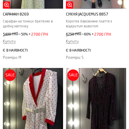
САРАФАН 8269
СУКНЯ JACQUEMUS 8857
Сарафан на тонких бретелях в
Коротке бавовняне плаття з
дрібну квіточку
відкритим животом
—
—
5400 ГРН
50%
=
2700 ГРН
6750 ГРН
60%
=
2700 ГРН
Купити
Купити
Є В НАЯВНОСТІ
Є В НАЯВНОСТІ
Розміри: M
Розміри: S
SALE
SALE