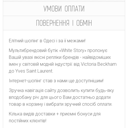
УМОВИ ОПЛАТИ
ПОВЕРНЕННЯ І ОБМІН
Елітний шопінг в Одесі і за її межами!
Мультибрендовий бутік «White Story» пропонує
Вашій увазі якісні репліки брендів - найвідоміших
імен у світовій модній індустрії: від Victoria Beckham
до Yves Saint Laurent.
Інтернет-шопінг став з нами ще доступнішим!
Зручна навігація сайту дозволить купити будь-яку
вподобану річ: для цього Вам достатньо додати
товар в корзину і вибрати зручний спосіб оплати.
Кілька видів доставки + приємні бонуси для
постійних клієнтів!