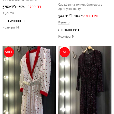
Сарафан на тонких бретелях в
—
6750 ГРН
60%
=
2700 ГРН
дрібну квіточку
Купити
—
5400 ГРН
50%
=
2700 ГРН
Є В НАЯВНОСТІ
Купити
Розміри: M
Є В НАЯВНОСТІ
Розміри: M
SALE
SALE