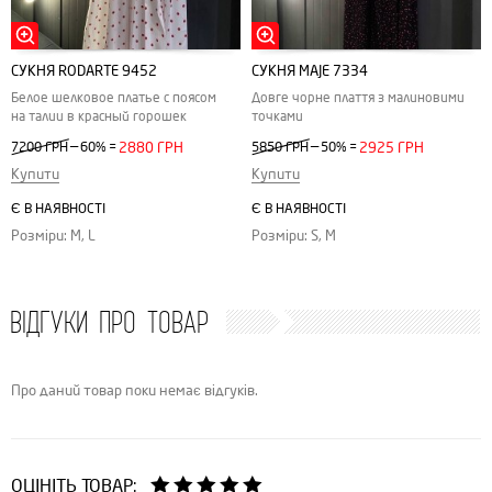
СУКНЯ RODARTE 9452
СУКНЯ MAJE 7334
Белое шелковое платье с поясом
Довге чорне плаття з малиновими
на талии в красный горошек
точками
—
—
7200 ГРН
60%
=
2880 ГРН
5850 ГРН
50%
=
2925 ГРН
Купити
Купити
Є В НАЯВНОСТІ
Є В НАЯВНОСТІ
Розміри: M, L
Розміри: S, M
ВІДГУКИ ПРО ТОВАР
Про даний товар поки немає відгуків.
ОЦІНІТЬ ТОВАР: