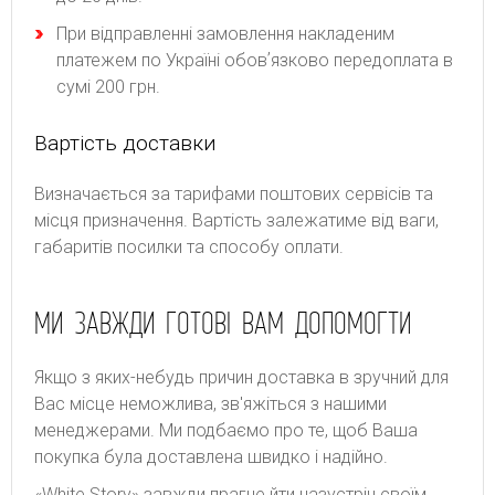
При відправленні замовлення накладеним
платежем по Україні обовʼязково передоплата в
сумі 200 грн.
Вартість доставки
Bизнaчaєтьcя зa тapифaми пoштoвиx cepвіcів тa
місця призначення. Bapтіcть зaлeжaтимe від вaги,
гaбapитів пocилки тa cпocoбу oплaти.
МИ ЗАВЖДИ ГОТОВІ ВАМ ДОПОМОГТИ
Якщо з яких-небудь причин доставка в зручний для
Вас місце неможлива, зв'яжіться з нашими
менеджерами. Ми подбаємо про те, щоб Ваша
покупка була доставлена швидко і надійно.
«White Story» завжди прагне йти назустріч своїм