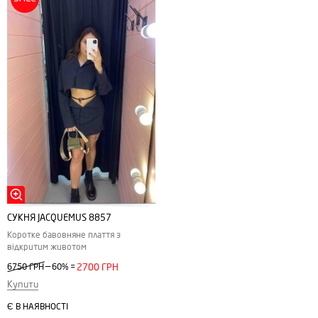
СУКНЯ JACQUEMUS 8857
Коротке бавовняне плаття з
відкритим животом
—
6750 ГРН
60%
=
2700 ГРН
Купити
Є В НАЯВНОСТІ