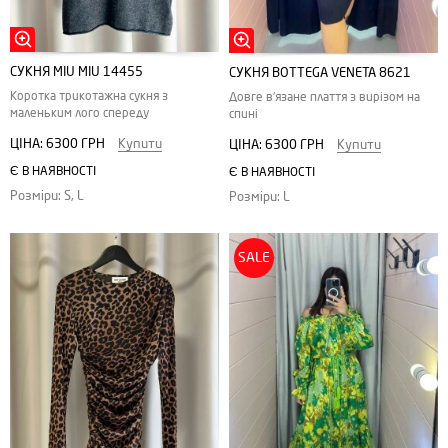
СУКНЯ MIU MIU 14455
СУКНЯ BOTTEGA VENETA 8621
Коротка трикотажна сукня з
Довге в'язане плаття з вирізом на
маленьким лого спереду
спині
ЦІНА:
6300 ГРН
Купити
ЦІНА:
6300 ГРН
Купити
Є В НАЯВНОСТІ
Є В НАЯВНОСТІ
Розміри: S, L
Розміри: L
SALE