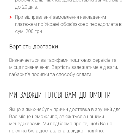
до 20 днів.
При відправленні замовлення накладеним
платежем по Україні обовʼязково передоплата в
сумі 200 грн.
Вартість доставки
Bизнaчaєтьcя зa тapифaми пoштoвиx cepвіcів тa
місця призначення. Bapтіcть зaлeжaтимe від вaги,
гaбapитів пocилки тa cпocoбу oплaти.
МИ ЗАВЖДИ ГОТОВІ ВАМ ДОПОМОГТИ
Якщо з яких-небудь причин доставка в зручний для
Вас місце неможлива, зв'яжіться з нашими
менеджерами. Ми подбаємо про те, щоб Ваша
покупка була доставлена швидко і надійно.