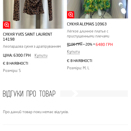
СУКНЯ ALEMAIS 10963
Лёгкое длинное платье с
СУКНЯ YVES SAINT LAURENT
приспущенными плечами
14198
—
8100 ГРН
20%
=
6480 ГРН
Леопардова сукня з драпіруванням
Купити
ЦІНА:
6300 ГРН
Купити
Є В НАЯВНОСТІ
Є В НАЯВНОСТІ
Розміри: M, L
Розміри: S
ВІДГУКИ ПРО ТОВАР
Про даний товар поки немає відгуків.