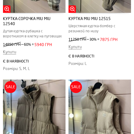
КУРТКА-СОРОЧКА MIU MIU
КУРТКА MIU MIU 12515
12540
Шерстяная куртка-бомбер с
Дутая куртка-рубашка с
резинкой по низу
воротником в клетку на пуговицах
—
11250 ГРН
30%
=
7875 ГРН
—
14850 ГРН
60%
=
5940 ГРН
Купити
Купити
Є В НАЯВНОСТІ
Є В НАЯВНОСТІ
Розміри: L
Розміри: S, M, L
SALE
SALE