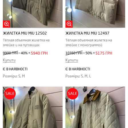
ЖИЛЕТКА MIU MIU 12502
ЖИЛЕТКА MIU MIU 12497
Тёплая объемная жилетка на
Тёплая объемная жилетка на
змейке и на пуговицах
змейке с монограммой
—
—
9900 ГРН
40%
=
5940 ГРН
10350 ГРН
50%
=
5175 ГРН
Купити
Купити
Є В НАЯВНОСТІ
Є В НАЯВНОСТІ
Розміри: S, M
Розміри: S, M, L
SALE
SALE