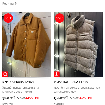
Розміри: M
SALE
SALE
КУРТКА PRADA 12463
ЖИЛЕТКА PRADA 11555
Удлинённая дутая куртка на
Удлинённая вельветовая жилетка с
кнопках с воротником
затяжками снизу
—
—
9900 ГРН
55%
=
4455 ГРН
11250 ГРН
50%
=
5625 ГРН
Купити
Купити