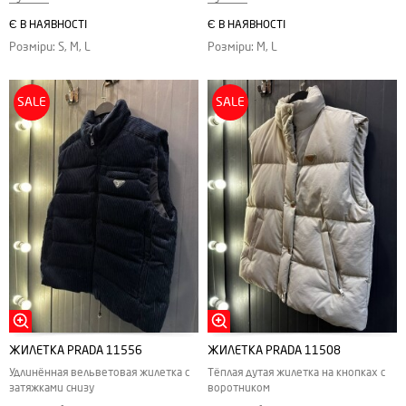
Є В НАЯВНОСТІ
Є В НАЯВНОСТІ
Розміри: S, M, L
Розміри: M, L
SALE
SALE
ЖИЛЕТКА PRADA 11556
ЖИЛЕТКА PRADA 11508
Удлинённая вельветовая жилетка с
Тёплая дутая жилетка на кнопках с
затяжками снизу
воротником