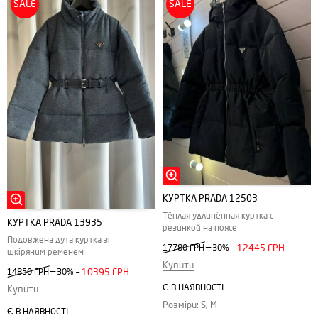
SALE
SALE
КУРТКА PRADA 12503
Тёплая удлинённая куртка с
КУРТКА PRADA 13935
резинкой на поясе
Подовжена дута куртка зі
—
17780 ГРН
30%
=
12445 ГРН
шкіряним ременем
Купити
—
14850 ГРН
30%
=
10395 ГРН
Є В НАЯВНОСТІ
Купити
Розміри: S, M
Є В НАЯВНОСТІ