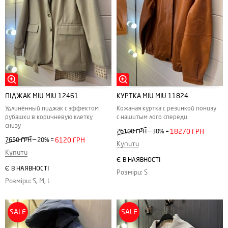
ПІДЖАК MIU MIU 12461
КУРТКА MIU MIU 11824
Удлинённый пиджак с эффектом
Кожаная куртка с резинкой понизу
рубашки в коричневую клетку
с нашитым лого спереди
снизу
—
26100 ГРН
30%
=
18270 ГРН
—
7650 ГРН
20%
=
6120 ГРН
Купити
Купити
Є В НАЯВНОСТІ
Є В НАЯВНОСТІ
Розміри: S
Розміри: S, M, L
SALE
SALE