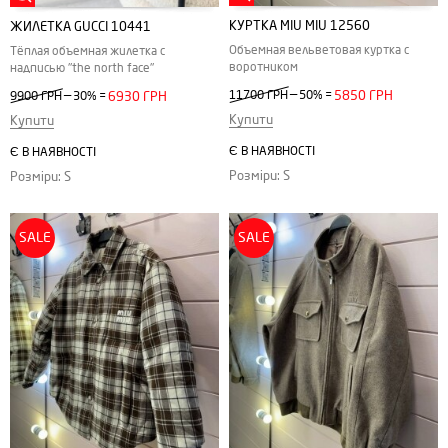
КУРТКА MIU MIU 12560
ЖИЛЕТКА GUCCI 10441
Объемная вельветовая куртка с
Тёплая объемная жилетка с
воротником
надписью "the north face"
—
—
11700 ГРН
50%
=
5850 ГРН
9900 ГРН
30%
=
6930 ГРН
Купити
Купити
Є В НАЯВНОСТІ
Є В НАЯВНОСТІ
Розміри: S
Розміри: S
SALE
SALE