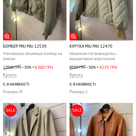
БОМБЕР MIU MIU 12539
КУРТКА MIU MIU 12470
Утеплённый объемный бомбер на
Объемная стёганая куртка с
змейке
вельветовым воротником
—
—
12600 ГРН
50%
=
6300 ГРН
8550 ГРН
50%
=
4275 ГРН
Купити
Купити
Є В НАЯВНОСТІ
Є В НАЯВНОСТІ
Розміри: M
Розміри: L
SALE
SALE