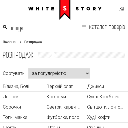
RU
каталог товарів
Головна
Розпродаж
РОЗПРОДАЖ
Сортувати
Білизна, Боді
Верхній одяг
Джинси
Легінси
Костюми
Сукні, Комбінезони
Сорочки
Светри, кардигани
Світшоти, лонгсліви
Топи, майки
Футболки, поло
Худі, кофти
Шорти
Штани
Спідниці