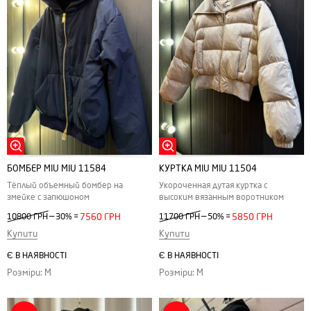
БОМБЕР MIU MIU 11584
КУРТКА MIU MIU 11504
Тёплый объемный бомбер на
Укороченная дутая куртка с
змейке с запюшоном
высоким вязанным воротником
—
—
10800 ГРН
30%
=
7560 ГРН
11700 ГРН
50%
=
5850 ГРН
Купити
Купити
Є В НАЯВНОСТІ
Є В НАЯВНОСТІ
Розміри: M
Розміри: M