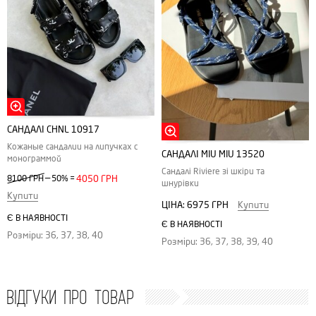
САНДАЛІ CHNL 10917
Кожаные сандалии на липучках с
САНДАЛІ MIU MIU 13520
монограммой
Сандалі Riviere зі шкіри та
—
8100 ГРН
50%
=
4050 ГРН
шнурівки
Купити
ЦІНА:
6975 ГРН
Купити
Є В НАЯВНОСТІ
Є В НАЯВНОСТІ
Розміри: 36, 37, 38, 40
Розміри: 36, 37, 38, 39, 40
ВІДГУКИ ПРО ТОВАР