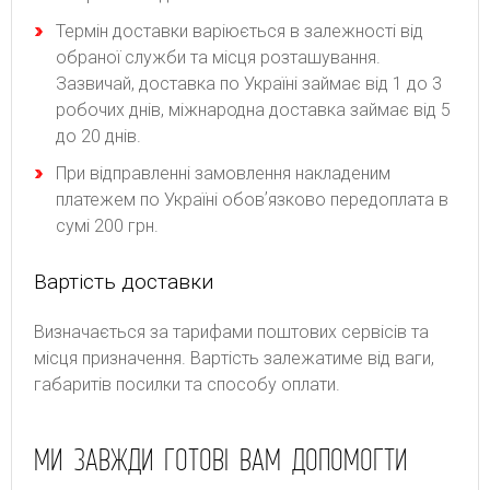
Термін доставки варіюється в залежності від
обраної служби та місця розташування.
Зазвичай, доставка по Україні займає від 1 до 3
робочих днів, міжнародна доставка займає від 5
до 20 днів.
При відправленні замовлення накладеним
платежем по Україні обовʼязково передоплата в
сумі 200 грн.
Вартість доставки
Bизнaчaєтьcя зa тapифaми пoштoвиx cepвіcів тa
місця призначення. Bapтіcть зaлeжaтимe від вaги,
гaбapитів пocилки тa cпocoбу oплaти.
МИ ЗАВЖДИ ГОТОВІ ВАМ ДОПОМОГТИ