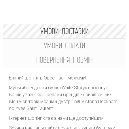
УМОВИ ДОСТАВКИ
УМОВИ ОПЛАТИ
ПОВЕРНЕННЯ І ОБМІН
Елітний шопінг в Одесі і за її межами!
Мультибрендовий бутік «White Story» пропонує
Вашій увазі якісні репліки брендів - найвідоміших
імен у світовій модній індустрії: від Victoria Beckham
до Yves Saint Laurent.
Інтернет-шопінг став з нами ще доступнішим!
Зручна навігація сайту дозволить купити будь-яку