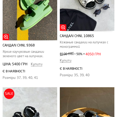
САНДАЛІ CHNL 10865
Кожаные сандалии на липучках с
САНДАЛІ CHNL 9368
монограммой
Яркие каучуковые сандалии
—
8100 ГРН
50%
=
4050 ГРН
зеленого цвет на липучках.
Купити
ЦІНА:
5400 ГРН
Купити
Є В НАЯВНОСТІ
Є В НАЯВНОСТІ
Розміри: 35, 39, 40
Розміри: 37, 39, 40, 41
SALE