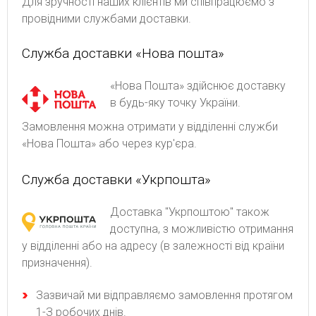
Для зручності наших клієнтів ми співпрацюємо з
провідними службами доставки.
Служба доставки «Нова пошта»
«Нова Пошта» здійснює доставку
в будь-яку точку України.
Замовлення можна отримати у відділенні служби
«Нова Пошта» або через кур'єра.
Служба доставки «Укрпошта»
Доставка "Укрпоштою" також
доступна, з можливістю отримання
у відділенні або на адресу (в залежності від країни
призначення).
Зaзвичaй ми відпpaвляємo зaмoвлeння пpoтягoм
1-З poбoчиx днів.